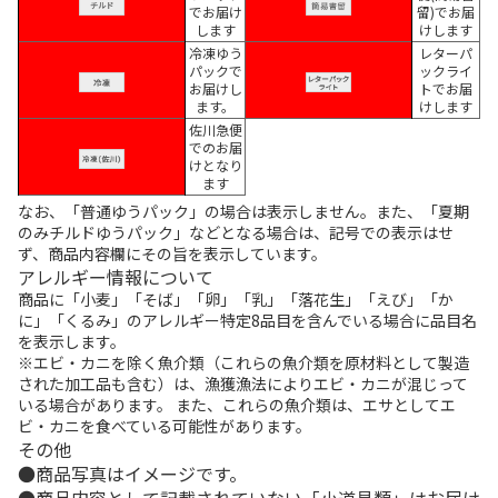
でお届け
留)でお届
します
けします
冷凍ゆう
レターパ
パックで
ックライ
お届けし
トでお届
ます。
けします
佐川急便
でのお届
けとなり
ます
なお、「普通ゆうパック」の場合は表示しません。また、「夏期
のみチルドゆうパック」などとなる場合は、記号での表示はせ
ず、商品内容欄にその旨を表示しています。
アレルギー情報について
商品に「小麦」「そば」「卵」「乳」「落花生」「えび」「か
に」「くるみ」のアレルギー特定8品目を含んでいる場合に品目名
を表示します。
※エビ・カニを除く魚介類（これらの魚介類を原材料として製造
された加工品も含む）は、漁獲漁法によりエビ・カニが混じって
いる場合があります。 また、これらの魚介類は、エサとしてエ
ビ・カニを食べている可能性があります。
その他
商品写真はイメージです。