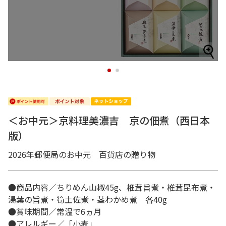
1
2
＜お中元＞京料理美濃吉 京の佃煮（西日本
版）
2026年郵便局のお中元 百貨店の贈り物
●商品内容／ちりめん山椒45g、椎茸旨煮・椎茸昆布煮・
湯葉の旨煮・筍土佐煮・茎わかめ煮 各40g
●賞味期間／常温で6ヵ月
●アレルギー／「小麦」