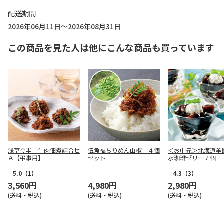
配送期間
2026年06月11日～2026年08月31日
この商品を見た人は他にこんな商品も買っています
浅草今半 牛肉佃煮詰合せ
伍魚福ちりめん山椒 ４個
＜お中元＞北海道羊
Ａ【弔事用】
セット
水珈琲ゼリー７個
5.0
（1）
4.3
（3）
3,560円
4,980円
2,980円
(送料・税込)
(送料・税込)
(送料・税込)