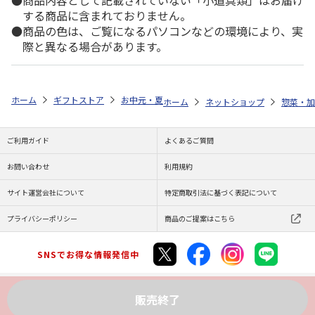
商品内容として記載されていない「小道具類」はお届け
する商品に含まれておりません。
商品の色は、ご覧になるパソコンなどの環境により、実
際と異なる場合があります。
ホーム
ギフトストア
お中元・夏ギフト特集 2026
ゆうゆうギフト 
ホーム
ネットショップ
惣菜・加
ご利用ガイド
よくあるご質問
お問い合わせ
利用規約
サイト運営会社について
特定商取引法に基づく表記について
プライバシーポリシー
商品のご提案はこちら
SNSでお得な情報発信中
販売終了
Copyright (C) JAPAN POST Co.,Ltd. All Rights Reserved.