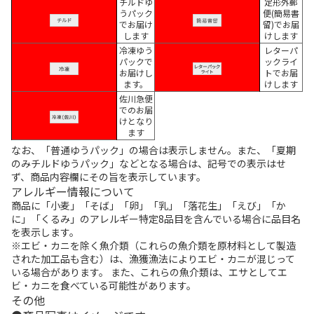
チルドゆ
定形外郵
うパック
便(簡易書
でお届け
留)でお届
します
けします
冷凍ゆう
レターパ
パックで
ックライ
お届けし
トでお届
ます。
けします
佐川急便
でのお届
けとなり
ます
なお、「普通ゆうパック」の場合は表示しません。また、「夏期
のみチルドゆうパック」などとなる場合は、記号での表示はせ
ず、商品内容欄にその旨を表示しています。
アレルギー情報について
商品に「小麦」「そば」「卵」「乳」「落花生」「えび」「か
に」「くるみ」のアレルギー特定8品目を含んでいる場合に品目名
を表示します。
※エビ・カニを除く魚介類（これらの魚介類を原材料として製造
された加工品も含む）は、漁獲漁法によりエビ・カニが混じって
いる場合があります。 また、これらの魚介類は、エサとしてエ
ビ・カニを食べている可能性があります。
その他