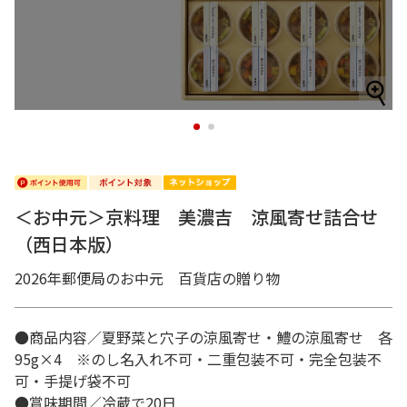
1
2
＜お中元＞京料理 美濃吉 涼風寄せ詰合せ
（西日本版）
2026年郵便局のお中元 百貨店の贈り物
●商品内容／夏野菜と穴子の涼風寄せ・鱧の涼風寄せ 各
95g×4 ※のし名入れ不可・二重包装不可・完全包装不
可・手提げ袋不可
●賞味期間／冷蔵で20日