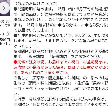
【商品のお届けについて】
●配達時期が選べます。（6月中旬～8月下旬の時期指
※一部商品は、配達希望時期をお受けできない場合が
※商品のお届けは、のし指定及び配達希望時期指定の
べるギフト 月コ
＜お中元＞お中元選
選べるギフト 海コ
選べるギフト
ます。（6月中旬以降のお申込み分は、お申込み受付後
ス【弔事用】
べるギフト 栴檀コ
ース【弔事用】
ース【慶事用
でお届けいたします。）
ース
4.0
（1）
5.0
（5）
4.4
（5）
5.0
（3）
●配達時期のご指定がない場合は、2026年6月中旬以
,590円
10,780円
10,780円
5,590円
します。ただし、「御中元のし」をご希望の場合は7
送料・税込)
(送料・税込)
(送料・税込)
(送料・税込)
けいたします。
※期間限定商品などお申込み期間及びお届け期間が異
ます。「販売期間」「配送期間」をご確認ください。
●天候や注文状況、お届けまでに祝日・お盆期間をは
込内容に不備等があった場合、お届けに日数がかかる
す。あらかじめご了承ください。
※島しょ（東京都・鹿児島県・沖縄県）の一部へのお
生もの（消費・賞味期間5日以内）・生鮮品（果物・
一部・生花（セット商品を含む）は受付ができません
い。
※消費・賞味期間5日以内の商品をお申込みの場合は
味期限の当日になることがありますのでご了承くださ