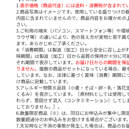
1.
表示価格（商品代金）には送料・消費税が含まれて
2.商品写真はイメージです。使用している盛りつけの
内容に含まれていませんので、商品内容をお確かめの
さい。
3.ご利用の端末（パソコン、スマートフォン等）や環
ラウザ等）の違いにより、色の見え方が実物と若干異
ます。あらかじめご了承ください。
4.「消費期間」は製造（加工）日から安全に召し上が
味期間」は製造（加工）日から品質の保持が十分に可
ぞれ期間で表示しています。
お届け日からの期間を保
りません。
複数の商品がセットになっている場合、最
しています。なお、法律に基づく賞味（消費）期限に
け商品に記載しています。
5.アレルギー物質８品目（小麦・そば・卵・乳・落花
くるみ）を表示しています。［原材料としては使用し
わらず、意図せず混入（コンタミネーション）してし
しておりません。］。
6.数量限定商品（※）は、同日にお申込みが集中し限
数量超過分のお申込みをお受けする場合がございます
7.天災時など不測の事態が発生した場合は、商品のお