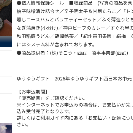
●個人情報保護シール ■収録商品 (写真の商品を含め
柚子味噌漬け詰合せ／辛子明太子＆甘塩たらこ／「ト
燻しロースハムとバラエティーセット／ふぐ薄造りと
なぎ蒲焼き(小分け)／神戸ビーフのカレー／すぐれ屋
秋田稲庭うどん／静岡銘茶／「紀州高田果園」絹梅 
にはシステム料が含まれております。
●商品提供者：(株)そごう・西武 商事事業部(西武)
ゆうゆうギフト 2026年ゆうゆうギフト西日本お中
【お申込期間】
「販売期間」をご確認ください。
※インターネットでお申込みの場合は、お支払いが完
込み受付完了となります。
詳しくはご利用ガイド内にある「お支払い・配達につ
さい。