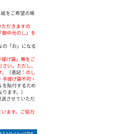
し紙をご希望の場
いただきますの
「御中元のし」を
なの「お」になる
手提げ袋」等をご
ださい。ただし、
す。
（表記：
のし
・手提げ袋不可・
ルを貼付するため
なります。）
発送させていただ
ています。ご協力