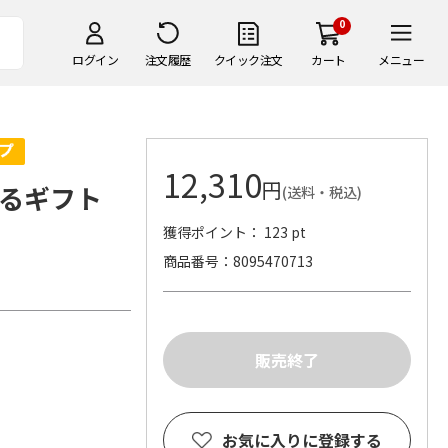
0
ログイン
注文履歴
クイック注文
カート
メニュー
12,310
円
べるギフト
(送料・税込)
獲得ポイント： 123 pt
商品番号
8095470713
お気に入りに登録する