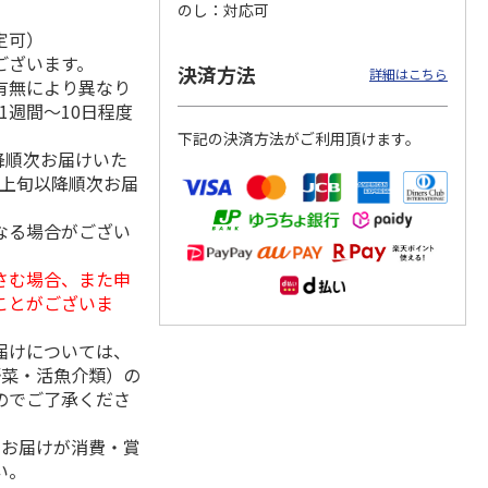
のし
対応可
定可）
ございます。
決済方法
詳細はこちら
有無により異なり
 月コ
選べるギフト 山コ
選べるギフト 鳥コ
選べるギフト 花コ
1週間～10日程度
】
ース【弔事用】
ース【慶事用】
ース【弔事用】
下記の決済方法がご利用頂けます。
4.8
（4）
4.2
（6）
4.0
（3）
降順次お届けいた
15,990円
3,520円
2,590円
月上旬以降順次お届
(送料・税込)
(送料・税込)
(送料・税込)
なる場合がござい
さむ場合、また申
ことがございま
届けについては、
野菜・活魚介類）の
のでご了承くださ
、お届けが消費・賞
い。