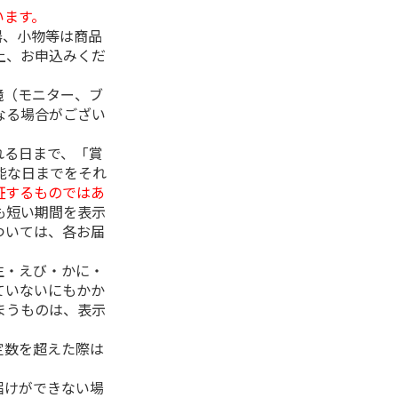
います。
器、小物等は商品
上、お申込みくだ
境（モニター、ブ
なる場合がござい
れる日まで、「賞
能な日までをそれ
証するものではあ
も短い期間を表示
ついては、各お届
生・えび・かに・
ていないにもかか
まうものは、表示
定数を超えた際は
。
届けができない場