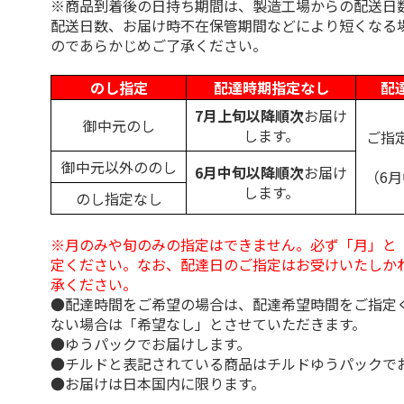
※商品到着後の日持ち期間は、製造工場からの配送日
配送日数、お届け時不在保管期間などにより短くなる
のであらかじめご了承ください。
のし指定
配達時期指定なし
配
7月上旬以降順次
お届け
御中元のし
します。
ご指
御中元以外ののし
6月中旬以降順次
お届け
（6
します。
のし指定なし
※月のみや旬のみの指定はできません。必ず「月」と
定ください。なお、配達日のご指定はお受けいたしか
承ください。
●配達時間をご希望の場合は、配達希望時間をご指定
ない場合は「希望なし」とさせていただきます。
●ゆうパックでお届けします。
●チルドと表記されている商品はチルドゆうパックで
●お届けは日本国内に限ります。