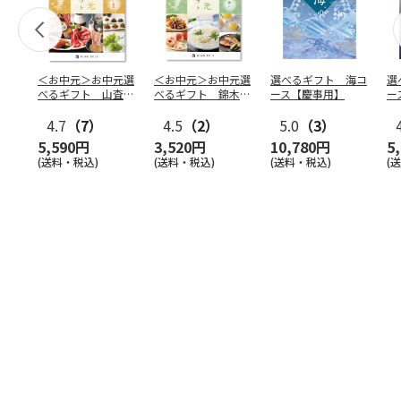
＜お中元＞お中元選
＜お中元＞お中元選
選べるギフト 海コ
選
べるギフト 山査子
べるギフト 錦木コ
ース【慶事用】
ー
コース
ース
4.7
（7）
4.5
（2）
5.0
（3）
5,590円
3,520円
10,780円
5
(送料・税込)
(送料・税込)
(送料・税込)
(