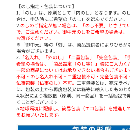
【のし指定・包装について】
1.「のし」は、原則として「内のし」となります。の
合は、申込時にご希望の「のし」を選んでください。
2.
のしのご指定が無い場合は、「のし不要」とさせて
で、ご注意ください。御中元のしをご希望の場合は、
お選びください。
※「御中元」等の「御」は、商品提供者によりひらが
場合がございます。
3.
「名入れ」「外のし」「二重包装」「完全包装」「
希望の場合は、「商品設定（のし等）」欄にご入力く
一部の商品についてはお承りできない場合もございま
不可・のし名入れ不可・二重包装不可・完全包装不可
仏事包装（仏事のし）不可。
二重包装とは、宛先ラベ
に、包装の上から再度包装又は箱等に納入したものと
4.状況により複数個（原則、同一商品）を一括梱包で
くことがございます。
5.
地球環境に配慮し、簡易包装（エコ包装）を推進し
をお願いいたします。