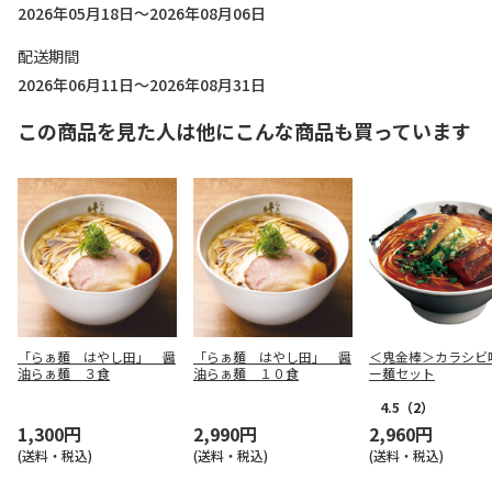
2026年05月18日～2026年08月06日
配送期間
2026年06月11日～2026年08月31日
この商品を見た人は他にこんな商品も買っています
「らぁ麺 はやし田」 醤
「らぁ麺 はやし田」 醤
＜鬼金棒＞カラシビ
油らぁ麺 ３食
油らぁ麺 １０食
ー麺セット
4.5
（2）
1,300円
2,990円
2,960円
(送料・税込)
(送料・税込)
(送料・税込)