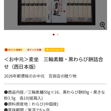
1
2
＜お中元＞麦坐 三輪素麺・黒わらび餅詰合
せ（西日本版）
2026年郵便局のお中元 百貨店の贈り物
●商品内容／三輪素麺50g×16、黒わらび餅89g・黒きな
粉3.5g 各10(紙箱入)
●原料原産地：わらび(中国産)
●賞味期間／常温で6ヵ月