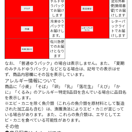
チルドゆ
定形外郵
うパック
便(簡易書
でお届け
留)でお届
します
けします
冷凍ゆう
レターパ
パックで
ックライ
お届けし
トでお届
ます。
けします
佐川急便
でのお届
けとなり
ます
なお、「普通ゆうパック」の場合は表示しません。また、「夏期
のみチルドゆうパック」などとなる場合は、記号での表示はせ
ず、商品内容欄にその旨を表示しています。
アレルギー情報について
商品に「小麦」「そば」「卵」「乳」「落花生」「えび」「か
に」「くるみ」のアレルギー特定8品目を含んでいる場合に品目名
を表示します。
※エビ・カニを除く魚介類（これらの魚介類を原材料として製造
された加工品も含む）は、漁獲漁法によりエビ・カニが混じって
いる場合があります。 また、これらの魚介類は、エサとしてエ
ビ・カニを食べている可能性があります。
その他