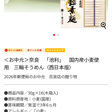
1
2
＜お中元＞奈良 「池利」 国内産小麦使
用 三輪そうめん（西日本版）
2026年郵便局のお中元 百貨店の贈り物
●商品内容／50g×16(木箱入)
●原料原産地：小麦(国産)
●賞味期間／常温で3年6ヵ月
●アレルギー／「小麦」