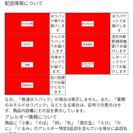
配送情報について
ゆうパッ
ゆうパケ
ク等でお
ットでお
届けしま
届けしま
す
す
チルドゆ
定形外郵
うパック
便(簡易書
でお届け
留)でお届
します
けします
冷凍ゆう
レターパ
パックで
ックライ
お届けし
トでお届
ます。
けします
佐川急便
でのお届
けとなり
ます
なお、「普通ゆうパック」の場合は表示しません。また、「夏期
のみチルドゆうパック」などとなる場合は、記号での表示はせ
ず、商品内容欄にその旨を表示しています。
アレルギー情報について
商品に「小麦」「そば」「卵」「乳」「落花生」「えび」「か
に」「くるみ」のアレルギー特定8品目を含んでいる場合に品目名