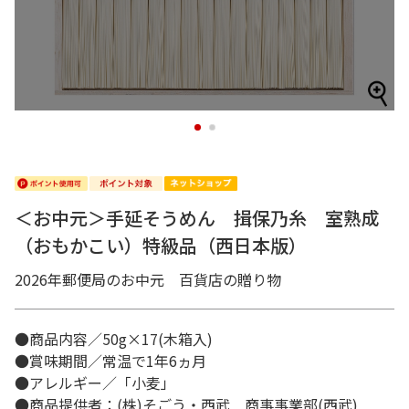
1
2
＜お中元＞手延そうめん 揖保乃糸 室熟成
（おもかこい）特級品（西日本版）
2026年郵便局のお中元 百貨店の贈り物
●商品内容／50g×17(木箱入)
●賞味期間／常温で1年6ヵ月
●アレルギー／「小麦」
●商品提供者：(株)そごう・西武 商事事業部(西武)