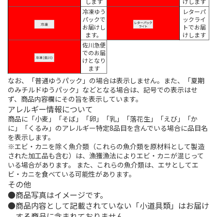
します
けします
冷凍ゆう
レターパ
パックで
ックライ
お届けし
トでお届
ます。
けします
佐川急便
でのお届
けとなり
ます
なお、「普通ゆうパック」の場合は表示しません。また、「夏期
のみチルドゆうパック」などとなる場合は、記号での表示はせ
ず、商品内容欄にその旨を表示しています。
アレルギー情報について
商品に「小麦」「そば」「卵」「乳」「落花生」「えび」「か
に」「くるみ」のアレルギー特定8品目を含んでいる場合に品目名
を表示します。
※エビ・カニを除く魚介類（これらの魚介類を原材料として製造
された加工品も含む）は、漁獲漁法によりエビ・カニが混じって
いる場合があります。 また、これらの魚介類は、エサとしてエ
ビ・カニを食べている可能性があります。
その他
商品写真はイメージです。
商品内容として記載されていない「小道具類」はお届け
する商品に含まれておりません。