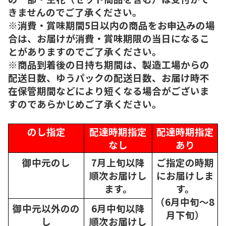
きませんのでご了承ください。
※消費・賞味期間5日以内の商品をお申込みの場
合は、お届けが消費・賞味期限の当日になるこ
とがありますのでご了承ください。
※商品到着後の日持ち期間は、製造工場からの
配送日数、ゆうパックの配送日数、お届け時不
在保管期間などにより短くなる場合がございま
すのであらかじめご了承ください。
のし指定
配達時期指定
配達時期指定
なし
あり
御中元のし
7月上旬以降
ご指定の時期
順次
お届けし
にお届けしま
ます。
す。
（6月中旬～8
御中元以外のの
6月中旬以降
月下旬）
し
順次
お届けし