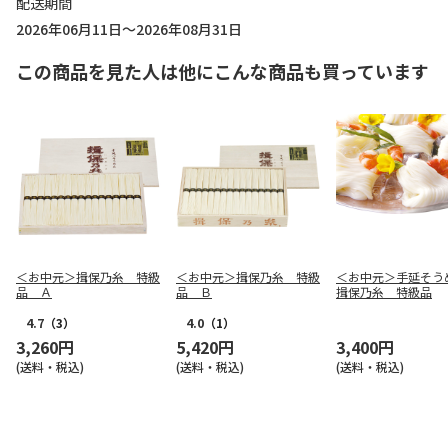
配送期間
2026年06月11日～2026年08月31日
この商品を見た人は他にこんな商品も買っています
＜お中元＞揖保乃糸 特級
＜お中元＞揖保乃糸 特級
＜お中元＞手延そ
品 Ａ
品 Ｂ
揖保乃糸 特級品
4.7
（3）
4.0
（1）
3,260円
5,420円
3,400円
(送料・税込)
(送料・税込)
(送料・税込)