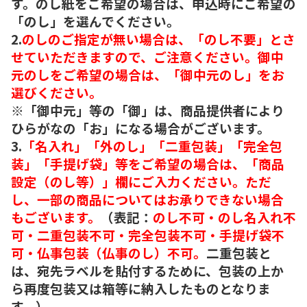
す。のし紙をご希望の場合は、申込時にご希望の
「のし」を選んでください。
2.
のしのご指定が無い場合は、「のし不要」とさ
せていただきますので、ご注意ください。御中
元のしをご希望の場合は、「御中元のし」をお
選びください。
※「御中元」等の「御」は、商品提供者により
ひらがなの「お」になる場合がございます。
3.
「名入れ」「外のし」「二重包装」「完全包
装」「手提げ袋」等をご希望の場合は、「商品
設定（のし等）」欄にご入力ください。ただ
し、一部の商品についてはお承りできない場合
もございます。
（表記：
のし不可・のし名入れ不
可・二重包装不可・完全包装不可・手提げ袋不
可・仏事包装（仏事のし）不可。
二重包装と
は、宛先ラベルを貼付するために、包装の上か
ら再度包装又は箱等に納入したものとなりま
す。）