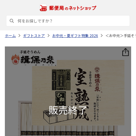
ホーム
ギフトストア
お中元・夏ギフト特集 2026
＜お中元＞手延そ