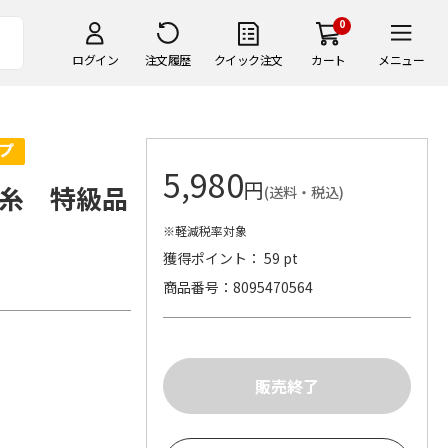
0
ログイン
注文履歴
クイック注文
カート
メニュー
5,980
円
糸 特級品
(送料・税込)
※軽減税率対象
獲得ポイント： 59 pt
商品番号
8095470564