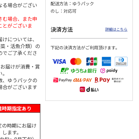
配送方法
ゆうパック
なる場合がござい
のし
対応可
さむ場合、また申
ことがございま
島原手
国産熟成 おいしい
＜お中元＞三輪素
三輪素麺 正倉院文
決済方法
詳細はこちら
【古
三輪そうめん 光射
麺 誉 Ｂ
様パッケージ細麺
す
白髭
届けについては、
5.0
（1）
4.0
（1）
野菜・活魚介類）の
下記の決済方法がご利用頂けます。
3,240円
2,950円
4,200円
のでご了承くださ
(送料・税込)
(送料・税込)
(送料・税込)
、お届けが消費・賞
い。
数、ゆうパックの
場合がございます
達時期指定あり
定の時期にお届け
します。