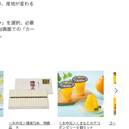
り、産地が変わる
+」を選択、必要
当画面での「カー
。
＜お中元＞揖保乃糸 特級
＜お中元＞くまもとのデコ
ゴーゴーカ
品 Ａ
ポンゼリー６個セット