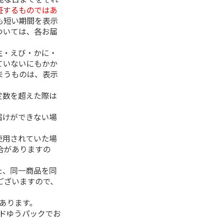
証するものではあ
も短い期間を表示
ついては、各お届
生・えび・かに・
ていないにもかか
まうものは、表示
定数を超えた際は
。
届けができない場
使用されていた場
合がありますの
た、同一商品を同
ございますので、
があります。
ルドゆうパックでお