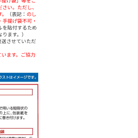
手提げ袋」等をご
ださい。ただし、
す。
（表記：
のし
・手提げ袋不可・
ルを貼付するため
なります。）
発送させていただ
ています。ご協力