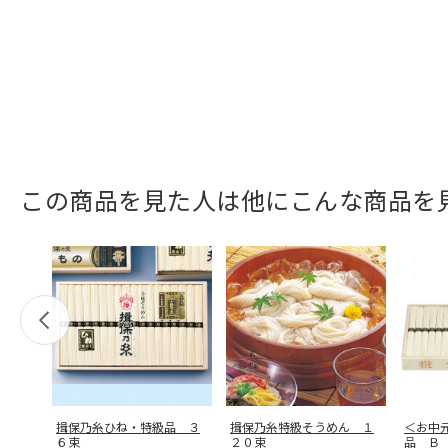
この商品を見た人は他にこんな商品を
揖保乃糸ひね・特級品 ３
揖保乃糸特級そうめん １
＜お中
６束
２０束
品 Ｂ