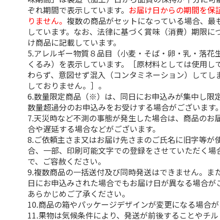
ぞれ期間で表示しています。
お届け日からの期間を保
りません。
複数の商品がセットになっている場合、最
しています。なお、法律に基づく賞味（消費）期限に
け商品に記載しています。
5.アレルギー物質８品目（小麦・そば・卵・乳・落花
くるみ）を表示しています。［原材料としては使用し
わらず、意図せず混入（コンタミネーション）してし
しておりません。］。
6.数量限定商品（※）は、同日にお申込みが集中し限
数量超過分のお申込みをお受けする場合がございます
7.天災時など不測の事態が発生した場合は、商品のお
合や遅延する場合などがございます。
8.ご依頼主さま又はお届け先さまのご氏名に旧字等が
合、一部、印刷可能文字での登録をさせていただく場
で、ご容赦ください。
9.複数商品の一括送付及び同時発送はできません。ま
日にお申込みされた場合でもお届け日が異なる場合が
あらかじめご了承ください。
10.商品の箱やパッケージデザインが変更になる場合
11.果物は気候条件により、発送が前後することやチ