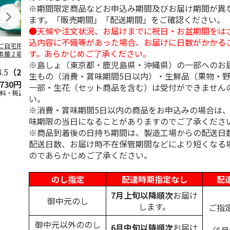
※期間限定商品などお申込み期間及びお届け期間が異
ます。「販売期間」「配送期間」をご確認ください。
●天候や注文状況、お届けまでに祝日・お盆期間をは
込内容に不備等があった場合、お届けに日数がかかる
ご自宅用＞島原手
＜お中元＞島原手延
＜お中元＞お徳用
＜ご自宅用＞
す。あらかじめご了承ください。
素麺２箱・黒ごま
素麺３ｋｇ【古（ひ
「国産小麦」小豆島
延素麺２ｋｇ
１箱詰合せ
ね）】
手延べ素麺
（ひね）】
※島しょ（東京都・鹿児島県・沖縄県）の一部へのお
4.5
（2）
5.0
（2）
5.0
（1）
4.5
（2）
生もの（消費・賞味期間5日以内）・生鮮品（果物・
,730円
3,980円
2,700円
2,940円
一部・生花（セット商品を含む）は受付ができません
送料・税込)
(送料・税込)
(送料・税込)
(送料・税込)
い。
※消費・賞味期間5日以内の商品をお申込みの場合は
味期限の当日になることがありますのでご了承くださ
※商品到着後の日持ち期間は、製造工場からの配送日
配送日数、お届け時不在保管期間などにより短くなる
のであらかじめご了承ください。
のし指定
配達時期指定なし
配
7月上旬以降順次
お届け
御中元のし
します。
ご指
御中元以外ののし
6月中旬以降順次
お届け