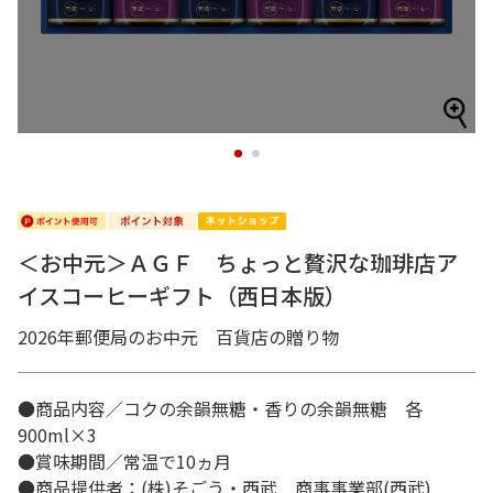
1
2
＜お中元＞ＡＧＦ ちょっと贅沢な珈琲店ア
イスコーヒーギフト（西日本版）
2026年郵便局のお中元 百貨店の贈り物
●商品内容／コクの余韻無糖・香りの余韻無糖 各
900ml×3
●賞味期間／常温で10ヵ月
●商品提供者：(株)そごう・西武 商事事業部(西武)