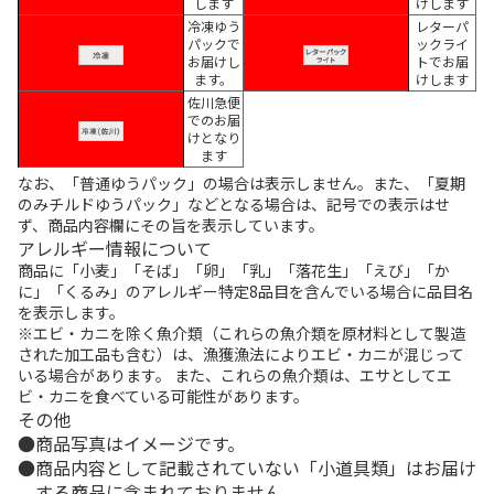
します
けします
冷凍ゆう
レターパ
パックで
ックライ
お届けし
トでお届
ます。
けします
佐川急便
でのお届
けとなり
ます
なお、「普通ゆうパック」の場合は表示しません。また、「夏期
のみチルドゆうパック」などとなる場合は、記号での表示はせ
ず、商品内容欄にその旨を表示しています。
アレルギー情報について
商品に「小麦」「そば」「卵」「乳」「落花生」「えび」「か
に」「くるみ」のアレルギー特定8品目を含んでいる場合に品目名
を表示します。
※エビ・カニを除く魚介類（これらの魚介類を原材料として製造
された加工品も含む）は、漁獲漁法によりエビ・カニが混じって
いる場合があります。 また、これらの魚介類は、エサとしてエ
ビ・カニを食べている可能性があります。
その他
商品写真はイメージです。
商品内容として記載されていない「小道具類」はお届け
する商品に含まれておりません。