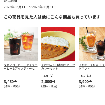
配送期間
2026年06月11日～2026年08月31日
この商品を見た人は他にこんな商品も買っています
タカノコーヒー アイスコ
＜お中元＞日本和牛ビーフ
＜お中元＞ＭＡＪＯ
ーヒー＆アイスティーセッ
カレーセット
トギフト
ト【弔事用】
5.0
（2）
5.0
（1）
3,480円
2,800円
3,900円
(送料・税込)
(送料・税込)
(送料・税込)