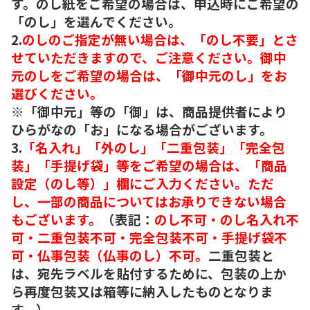
す。のし紙をご希望の場合は、申込時にご希望の
「のし」を選んでください。
2.
のしのご指定が無い場合は、「のし不要」とさ
せていただきますので、ご注意ください。御中
元のしをご希望の場合は、「御中元のし」をお
選びください。
※「御中元」等の「御」は、商品提供者により
ひらがなの「お」になる場合がございます。
3.
「名入れ」「外のし」「二重包装」「完全包
装」「手提げ袋」等をご希望の場合は、「商品
設定（のし等）」欄にご入力ください。ただ
し、一部の商品についてはお承りできない場合
もございます。
（表記：
のし不可・のし名入れ不
可・二重包装不可・完全包装不可・手提げ袋不
可・仏事包装（仏事のし）不可。
二重包装と
は、宛先ラベルを貼付するために、包装の上か
ら再度包装又は箱等に納入したものとなりま
す。）