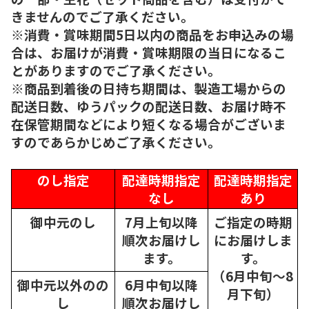
きませんのでご了承ください。
※消費・賞味期間5日以内の商品をお申込みの場
合は、お届けが消費・賞味期限の当日になるこ
とがありますのでご了承ください。
※商品到着後の日持ち期間は、製造工場からの
配送日数、ゆうパックの配送日数、お届け時不
在保管期間などにより短くなる場合がございま
すのであらかじめご了承ください。
のし指定
配達時期指定
配達時期指定
なし
あり
御中元のし
7月上旬以降
ご指定の時期
順次
お届けし
にお届けしま
ます。
す。
（6月中旬～8
御中元以外のの
6月中旬以降
月下旬）
し
順次
お届けし