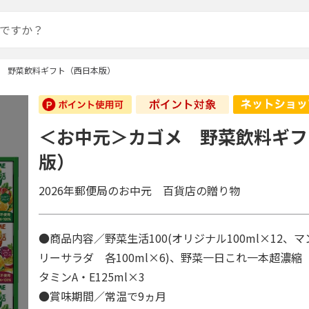
 野菜飲料ギフト（西日本版）
＜お中元＞カゴメ 野菜飲料ギフ
版）
2026年郵便局のお中元 百貨店の贈り物
●商品内容／野菜生活100(オリジナル100ml×12、
リーサラダ 各100ml×6)、野菜一日これ一本超濃
タミンA・E125ml×3
●賞味期間／常温で9ヵ月