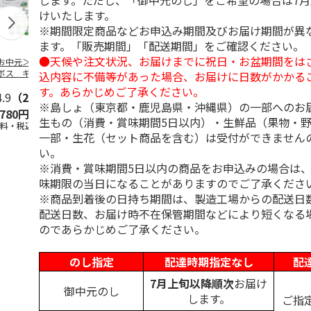
します。ただし、「御中元のし」をご希望の場合は7
けいたします。
※期間限定商品などお申込み期間及びお届け期間が異
ます。「販売期間」「配送期間」をご確認ください。
●天候や注文状況、お届けまでに祝日・お盆期間をは
お中元＞つぶらな
つぶらなパイン
＜お中元＞夏のゴク
ももうめＡ
ボス ギフト
ゴク４種セット
込内容に不備等があった場合、お届けに日数がかかる
す。あらかじめご了承ください。
4.9
（28）
4.9
（29）
4.7
（19）
4.7
（14
※島しょ（東京都・鹿児島県・沖縄県）の一部へのお
,780円
3,880円
3,870円
2,900円
生もの（消費・賞味期間5日以内）・生鮮品（果物・
送料・税込)
(送料・税込)
(送料・税込)
(送料・税込)
一部・生花（セット商品を含む）は受付ができません
い。
※消費・賞味期間5日以内の商品をお申込みの場合は
味期限の当日になることがありますのでご了承くださ
※商品到着後の日持ち期間は、製造工場からの配送日
配送日数、お届け時不在保管期間などにより短くなる
のであらかじめご了承ください。
のし指定
配達時期指定なし
配
7月上旬以降順次
お届け
御中元のし
します。
ご指