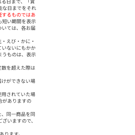
れる日まで、「賞
能な日までをそれ
証するものではあ
も短い期間を表示
ついては、各お届
生・えび・かに・
ていないにもかか
まうものは、表示
定数を超えた際は
。
届けができない場
使用されていた場
合がありますの
た、同一商品を同
ございますので、
があります。