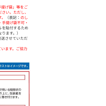
手提げ袋」等をご
ださい。ただし、
す。
（表記：
のし
・手提げ袋不可・
ルを貼付するため
なります。）
発送させていただ
ています。ご協力