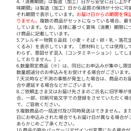
4.「消費期間」は製造（加工）日から安全に召し上が
味期間」は製造（加工）日から品質の保持が十分に可
ぞれ期間で表示しています。
お届け日からの期間を保
りません。
複数の商品がセットになっている場合、最
しています。なお、法律に基づく賞味（消費）期限に
け商品に記載しています。
5.アレルギー物質８品目（小麦・そば・卵・乳・落花
くるみ）を表示しています。［原材料としては使用し
わらず、意図せず混入（コンタミネーション）してし
しておりません。］。
6.数量限定商品（※）は、同日にお申込みが集中し限
数量超過分のお申込みをお受けする場合がございます
7.天災時など不測の事態が発生した場合は、商品のお
合や遅延する場合などがございます。
8.ご依頼主さま又はお届け先さまのご氏名に旧字等が
合、一部、印刷可能文字での登録をさせていただく場
で、ご容赦ください。
9.複数商品の一括送付及び同時発送はできません。ま
日にお申込みされた場合でもお届け日が異なる場合が
あらかじめご了承ください。
10.商品の箱やパッケージデザインが変更になる場合