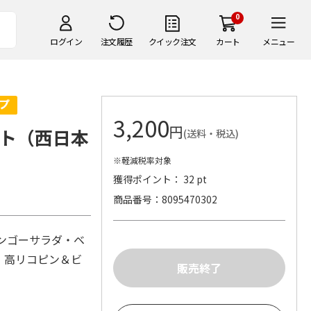
0
ログイン
注文履歴
クイック注文
カート
メニュー
3,200
円
ト（西日本
(送料・税込)
※軽減税率対象
獲得ポイント： 32 pt
商品番号
8095470302
マンゴーサラダ・ベ
縮 高リコピン＆ビ