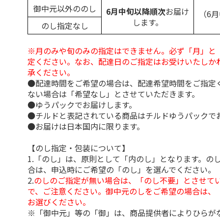
御中元以外ののし
6月中旬以降順次
お届け
（6
します。
のし指定なし
※月のみや旬のみの指定はできません。必ず「月」と
定ください。なお、配達日のご指定はお受けいたしか
承ください。
●配達時間をご希望の場合は、配達希望時間をご指定
ない場合は「希望なし」とさせていただきます。
●ゆうパックでお届けします。
●チルドと表記されている商品はチルドゆうパックで
●お届けは日本国内に限ります。
【のし指定・包装について】
1.「のし」は、原則として「内のし」となります。の
合は、申込時にご希望の「のし」を選んでください。
2.
のしのご指定が無い場合は、「のし不要」とさせて
で、ご注意ください。御中元のしをご希望の場合は、
お選びください。
※「御中元」等の「御」は、商品提供者によりひらが