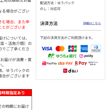
月上旬以降順次お届
配送方法
ゆうパック
のし
対応可
なる場合がござい
さむ場合、また申
ＷＥＢ定期便つぶら
ももうめ・りんごう
＜お中元＞新つぶら
決済方法
詳細はこちら
なバラエティコース
めアソート
なオールスターズ
ことがございま
２箱
）
4.6
（11）
4.4
（14）
5.0
（7）
届けについては、
下記の決済方法がご利用頂けます。
3,580円
3,460円
7,250円
野菜・活魚介類）の
(送料・税込)
(送料・税込)
(送料・税込)
のでご了承くださ
、お届けが消費・賞
い。
数、ゆうパックの
場合がございます
達時期指定あり
定の時期にお届け