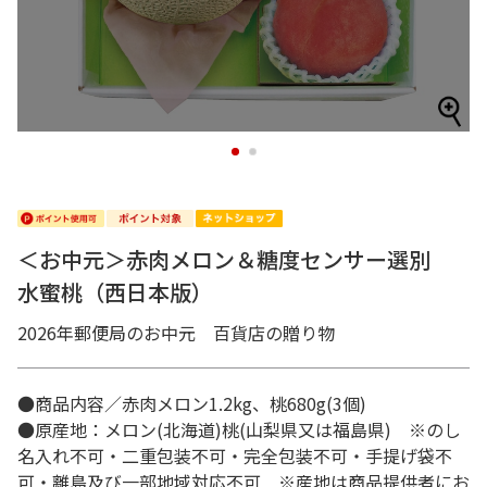
1
2
＜お中元＞赤肉メロン＆糖度センサー選別
水蜜桃（西日本版）
2026年郵便局のお中元 百貨店の贈り物
●商品内容／赤肉メロン1.2kg、桃680g(3個)
●原産地：メロン(北海道)桃(山梨県又は福島県) ※のし
名入れ不可・二重包装不可・完全包装不可・手提げ袋不
可・離島及び一部地域対応不可 ※産地は商品提供者にお