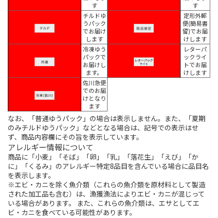
す
す
チルドゆ
定形外郵
うパック
便(簡易書
でお届け
留)でお届
します
けします
冷凍ゆう
レターパ
パックで
ックライ
お届けし
トでお届
ます。
けします
佐川急便
でのお届
けとなり
ます
なお、「普通ゆうパック」の場合は表示しません。また、「夏期
のみチルドゆうパック」などとなる場合は、記号での表示はせ
ず、商品内容欄にその旨を表示しています。
アレルギー情報について
商品に「小麦」「そば」「卵」「乳」「落花生」「えび」「か
に」「くるみ」のアレルギー特定8品目を含んでいる場合に品目名
を表示します。
※エビ・カニを除く魚介類（これらの魚介類を原材料として製造
された加工品も含む）は、漁獲漁法によりエビ・カニが混じって
いる場合があります。 また、これらの魚介類は、エサとしてエ
ビ・カニを食べている可能性があります。