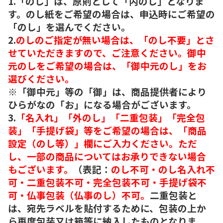
1.「のし」は、原則として「内のし」となりま
す。のし紙をご希望の場合は、申込時にご希望の
「のし」を選んでください。
2.
のしのご指定が無い場合は、「のし不要」とさ
せていただきますので、ご注意ください。御中
元のしをご希望の場合は、「御中元のし」をお
選びください。
※「御中元」等の「御」は、商品提供者により
ひらがなの「お」になる場合がございます。
3.
「名入れ」「外のし」「二重包装」「完全包
装」「手提げ袋」等をご希望の場合は、「商品
設定（のし等）」欄にご入力ください。ただ
し、一部の商品についてはお承りできない場合
もございます。
（表記：
のし不可・のし名入れ不
可・二重包装不可・完全包装不可・手提げ袋不
可・仏事包装（仏事のし）不可。
二重包装と
は、宛先ラベルを貼付するために、包装の上か
ら再度包装又は箱等に納入したものとなりま