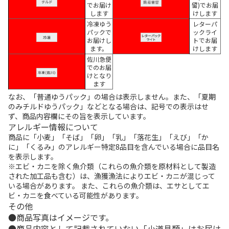
でお届け
留)でお届
します
けします
冷凍ゆう
レターパ
パックで
ックライ
お届けし
トでお届
ます。
けします
佐川急便
でのお届
けとなり
ます
なお、「普通ゆうパック」の場合は表示しません。また、「夏期
のみチルドゆうパック」などとなる場合は、記号での表示はせ
ず、商品内容欄にその旨を表示しています。
アレルギー情報について
商品に「小麦」「そば」「卵」「乳」「落花生」「えび」「か
に」「くるみ」のアレルギー特定8品目を含んでいる場合に品目名
を表示します。
※エビ・カニを除く魚介類（これらの魚介類を原材料として製造
された加工品も含む）は、漁獲漁法によりエビ・カニが混じって
いる場合があります。 また、これらの魚介類は、エサとしてエ
ビ・カニを食べている可能性があります。
その他
商品写真はイメージです。
商品内容として記載されていない「小道具類」はお届け