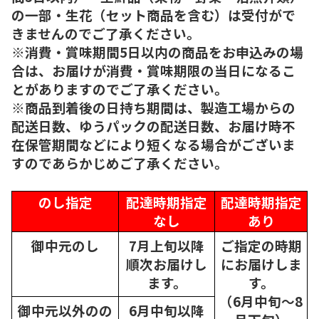
の一部・生花（セット商品を含む）は受付がで
きませんのでご了承ください。
※消費・賞味期間5日以内の商品をお申込みの場
合は、お届けが消費・賞味期限の当日になるこ
とがありますのでご了承ください。
※商品到着後の日持ち期間は、製造工場からの
配送日数、ゆうパックの配送日数、お届け時不
在保管期間などにより短くなる場合がございま
すのであらかじめご了承ください。
のし指定
配達時期指定
配達時期指定
なし
あり
御中元のし
7月上旬以降
ご指定の時期
順次
お届けし
にお届けしま
ます。
す。
（6月中旬～8
御中元以外のの
6月中旬以降