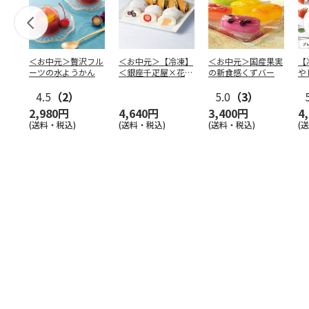
＜お中元＞贅沢フル
＜お中元＞【冷凍】
＜お中元＞国産果実
【
ーツの水ようかん
＜銀座千疋屋×花園
の新食感くずバー
や
万頭＞フルーツ大福
本
4.5
（2）
＆ど
…
5.0
（3）
2,980円
4,640円
3,400円
4
(送料・税込)
(送料・税込)
(送料・税込)
(