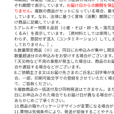
ぞれ期間で表示しています。
お届け日からの期間を保
りません。
複数の商品がセットになっている場合、最
しています。なお、法律に基づく賞味（消費）期限に
け商品に記載しています。
5.アレルギー物質８品目（小麦・そば・卵・乳・落花
くるみ）を表示しています。［原材料としては使用し
わらず、意図せず混入（コンタミネーション）してし
しておりません。］。
6.数量限定商品（※）は、同日にお申込みが集中し限
数量超過分のお申込みをお受けする場合がございます
7.天災時など不測の事態が発生した場合は、商品のお
合や遅延する場合などがございます。
8.ご依頼主さま又はお届け先さまのご氏名に旧字等が
合、一部、印刷可能文字での登録をさせていただく場
で、ご容赦ください。
9.複数商品の一括送付及び同時発送はできません。ま
日にお申込みされた場合でもお届け日が異なる場合が
あらかじめご了承ください。
10.商品の箱やパッケージデザインが変更になる場合
11.果物は気候条件により、発送が前後することやチ