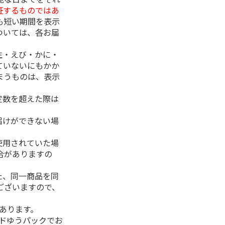
証するものではあ
も短い期間を表示
ついては、各お届
生・えび・かに・
ていないにもかか
まうものは、表示
定数を超えた際は
。
届けができない場
使用されていた場
合がありますの
た、同一商品を同
ございますので、
があります。
ルドゆうパックでお