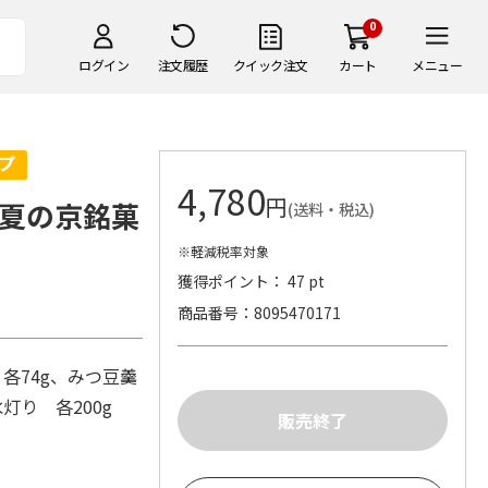
0
ログイン
注文履歴
クイック注文
カート
メニュー
4,780
円
夏の京銘菓
(送料・税込)
※軽減税率対象
獲得ポイント： 47 pt
商品番号
8095470171
各74g、みつ豆羹
灯り 各200g