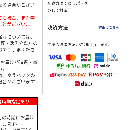
配送方法
ゆうパック
なる場合がござい
のし
対応可
さむ場合、また申
ことがございま
ななこ
＜お中元＞ななこ
金澤小町 KMC-15Ｒ
＜お中元＞洋風おこ
決済方法
詳細はこちら
夏
しチュララ
届けについては、
4.5
（2）
4.8
（4）
5.0
（4）
野菜・活魚介類）の
下記の決済方法がご利用頂けます。
2,160円
2,380円
3,300円
のでご了承くださ
(送料・税込)
(送料・税込)
(送料・税込)
、お届けが消費・賞
い。
数、ゆうパックの
場合がございます
達時期指定あり
定の時期にお届け
します。