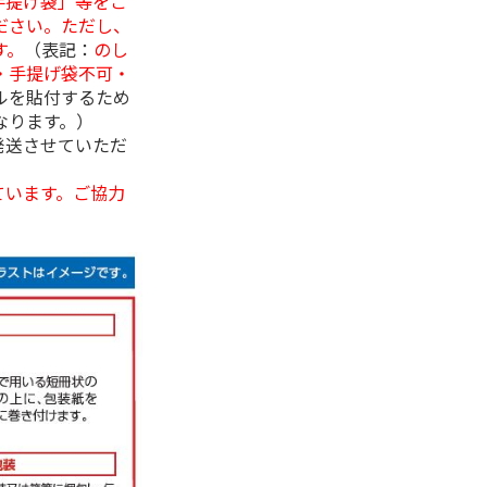
手提げ袋」等をご
ださい。ただし、
す。
（表記：
のし
・手提げ袋不可・
ルを貼付するため
なります。）
発送させていただ
ています。ご協力