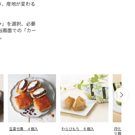
り、産地が変わる
+」を選択、必要
当画面での「カー
。
生富也萬 ４個入
わらびもち ６個入
月化粧・伊
０個入