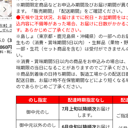
※期間限定商品などお申込み期間及びお届け期間が異
ます。「販売期間」「配送期間」をご確認ください。
●天候や注文状況、お届けまでに祝日・お盆期間をは
込内容に不備等があった場合、お届けに日数がかかる
冷凍】北海道 冷
＜お中元＞東京あん
＜お中元＞江戸日本
＜お中元＞
す。あらかじめご了承ください。
しぜんざい 3種6
バターパンケーキ６
橋よもぎ草餅１６個
夏
セット
個入
入
※島しょ（東京都・鹿児島県・沖縄県）の一部へのお
5.0
（3）
4.0
（1）
4.0
（1）
生もの（消費・賞味期間5日以内）・生鮮品（果物・
,860円
2,300円
2,000円
3,240円
一部・生花（セット商品を含む）は受付ができません
送料・税込)
(送料・税込)
(送料・税込)
(送料・税込)
い。
※消費・賞味期間5日以内の商品をお申込みの場合は
味期限の当日になることがありますのでご了承くださ
※商品到着後の日持ち期間は、製造工場からの配送日
配送日数、お届け時不在保管期間などにより短くなる
のであらかじめご了承ください。
のし指定
配達時期指定なし
配
7月上旬以降順次
お届け
御中元のし
します。
ご指
御中元以外ののし
6月中旬以降順次
お届け