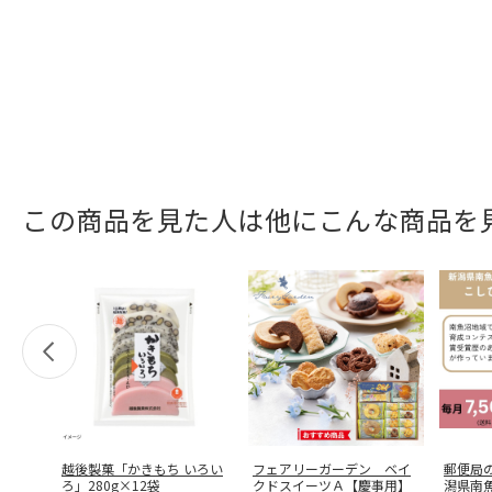
この商品を見た人は他にこんな商品を
越後製菓「かきもち いろい
フェアリーガーデン ベイ
郵便局
ろ」280g×12袋
クドスイーツＡ【慶事用】
潟県南