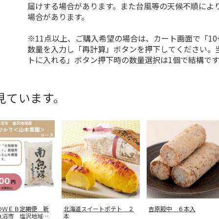
届けする場合があります。また台風等の天候不順によ
場合があります。
※11点以上、ご購入希望の場合は、カート画面で「10
数量を入力し「再計算」ボタンを押下してください。
トに入れる」ボタン押下時の数量選択は1個で結構です
見ています。
のＷＥＢ定期便 新
北海道スイートポテト ２
吉原殿中 ６本入
魚沼市 塩沢地域産
本