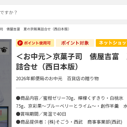
司 俵屋吉富 夏の京銘菓詰合せ（西日本版）
＜お中元＞京菓子司 俵屋吉富 
詰合せ（西日本版）
2026年郵便局のお中元 百貨店の贈り物
●商品内容／蜜柑ゼリー70g、檸檬くずきり・白桃氷 
75g、京彩果～ブルーベリーとライム～・創作羊羹 水
●賞味期間／常温で40日
●商品提供者：(株)そごう・西武 商事事業部(西武)