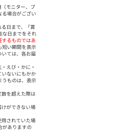
境（モニター、ブ
なる場合がござい
れる日まで、「賞
能な日までをそれ
証するものではあ
も短い期間を表示
ついては、各お届
生・えび・かに・
ていないにもかか
まうものは、表示
定数を超えた際は
。
届けができない場
使用されていた場
合がありますの