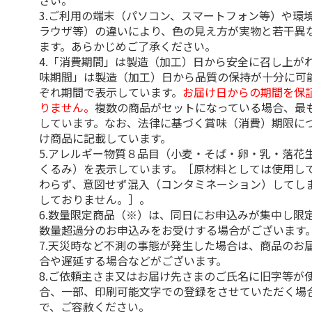
さい。
3.ご利用の端末（パソコン、スマートフォン等）や環
ラウザ等）の違いにより、色の見え方が実物と若干異
ます。あらかじめご了承ください。
4.「消費期間」は製造（加工）日から安全に召し上が
味期間」は製造（加工）日から品質の保持が十分に可
ぞれ期間で表示しています。
お届け日からの期間を保
りません。
複数の商品がセットになっている場合、最
しています。なお、法律に基づく賞味（消費）期限に
け商品に記載しています。
5.アレルギー物質８品目（小麦・そば・卵・乳・落花
くるみ）を表示しています。［原材料としては使用し
わらず、意図せず混入（コンタミネーション）してし
しておりません。］。
6.数量限定商品（※）は、同日にお申込みが集中し限
数量超過分のお申込みをお受けする場合がございます
7.天災時など不測の事態が発生した場合は、商品のお
合や遅延する場合などがございます。
8.ご依頼主さま又はお届け先さまのご氏名に旧字等が
合、一部、印刷可能文字での登録をさせていただく場
で、ご容赦ください。