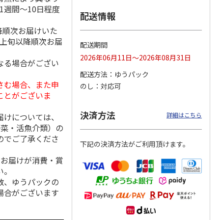
1週間～10日程度
配送情報
降順次お届けいた
月上旬以降順次お届
日本橋
＜お中元＞彩果の宝
＜お中元＞日本橋
＜お中元＞築地ちと
配送期間
 フル
石 フルーツゼリー
千疋屋総本店 フル
せ ラムネゼリー
2026年06月11日～2026年08月31日
 ９個
コレクション（東日
ートジェリー ６個
（東日本版）
なる場合がござい
本版
5.0
…
（7）
入（
4.7
…
（3）
4.8
（4）
配送方法
ゆうパック
3,570円
3,400円
2,670円
さむ場合、また申
のし
対応可
(送料・税込)
(送料・税込)
(送料・税込)
ことがございま
決済方法
詳細はこちら
届けについては、
野菜・活魚介類）の
のでご了承くださ
下記の決済方法がご利用頂けます。
、お届けが消費・賞
い。
数、ゆうパックの
場合がございます