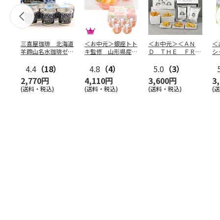
三喜屋珈琲 北海道
＜お中元＞銀座トト
＜お中元＞＜ＡＮ
＜
羊蹄山名水珈琲ゼリ
キ監修 山形県産白
Ｄ ＴＨＥ ＦＲＩ
シ
ー詰合せ MCJ-AE
桃のゼリー（東日本
ＥＴ＞ドライフリッ
の
4.4
（18）
版）
4.8
（4）
ト５種
5.0
（3）
…
2,770円
4,110円
3,600円
3
(送料・税込)
(送料・税込)
(送料・税込)
(