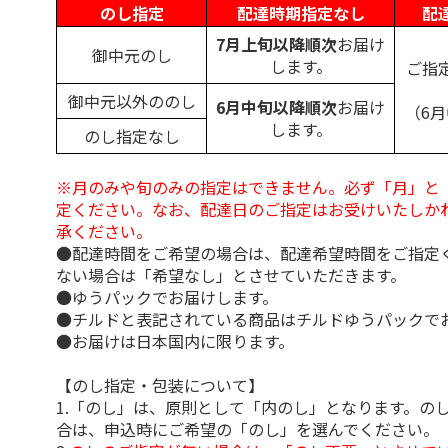
のし指定
配達時期指定なし
配
7月上旬以降順次
お届け
御中元のし
します。
ご指
御中元以外ののし
6月中旬以降順次
お届け
（6
します。
のし指定なし
※月のみや旬のみの指定はできません。必ず「月」と
定ください。なお、配達日のご指定はお受けいたしか
承ください。
●配達時間をご希望の場合は、配達希望時間をご指定
ない場合は「希望なし」とさせていただきます。
●ゆうパックでお届けします。
●チルドと表記されている商品はチルドゆうパックで
●お届けは日本国内に限ります。
【のし指定・包装について】
1.「のし」は、原則として「内のし」となります。の
合は、申込時にご希望の「のし」を選んでください。