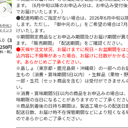
ます。（6月中旬以降のお申込み分は、お申込み受付後
でお届けいたします。）
●配達時期のご指定がない場合は、2026年6月中旬以
します。ただし、「御中元のし」をご希望の場合は7
お中元＞長野県産
＜お中元＞北海道羊
＜お中元＞＜ひとと
＜お中元＞
けいたします。
ャインマスカット
蹄山名水珈琲ゼリー
え＞３層デザートジ
千疋屋総本店
ゼリー
７個
ュレパフェ～国産フ
ートジェリー
※期間限定商品などお申込み期間及びお届け期間が異
5.0
（3）
4.3
（3）
ルー
4.7
…
（10）
入（
5.0
…
（3）
ます。「販売期間」「配送期間」をご確認ください。
,250円
2,980円
2,980円
4,500円
●天候や注文状況、お届けまでに祝日・お盆期間をは
送料・税込)
(送料・税込)
(送料・税込)
(送料・税込)
込内容に不備等があった場合、お届けに日数がかかる
す。あらかじめご了承ください。
※島しょ（東京都・鹿児島県・沖縄県）の一部へのお
生もの（消費・賞味期間5日以内）・生鮮品（果物・
一部・生花（セット商品を含む）は受付ができません
い。
※消費・賞味期間5日以内の商品をお申込みの場合は
味期限の当日になることがありますのでご了承くださ
※商品到着後の日持ち期間は、製造工場からの配送日
配送日数、お届け時不在保管期間などにより短くなる
のであらかじめご了承ください。