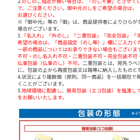
2.
のしのご指定が無い場合は、「のし不要」とさせて
で、ご注意ください。御中元のしをご希望の場合は、
お選びください。
※「御中元」等の「御」は、商品提供者によりひらが
場合がございます。
3.
「名入れ」「外のし」「二重包装」「完全包装」「
希望の場合は、「商品設定（のし等）」欄にご入力く
一部の商品についてはお承りできない場合もございま
不可・のし名入れ不可・二重包装不可・完全包装不可
仏事包装（仏事のし）不可。
二重包装とは、宛先ラベ
に、包装の上から再度包装又は箱等に納入したものと
4.状況により複数個（原則、同一商品）を一括梱包で
くことがございます。
5.
地球環境に配慮し、簡易包装（エコ包装）を推進し
をお願いいたします。