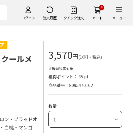
0
ログイン
注文履歴
クイック注文
カート
メニュー
3,570
円
 クールメ
(送料・税込)
※軽減税率対象
獲得ポイント： 35 pt
商品番号
8095470162
。
数量
メロン・ブラッドオ
ネ・白桃・マンゴ