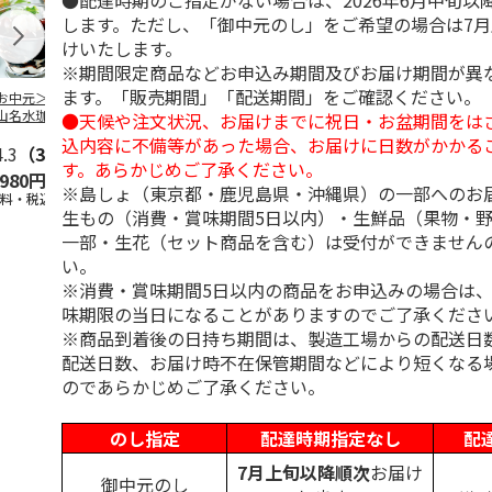
●配達時期のご指定がない場合は、2026年6月中旬以
します。ただし、「御中元のし」をご希望の場合は7
けいたします。
※期間限定商品などお申込み期間及びお届け期間が異
ます。「販売期間」「配送期間」をご確認ください。
お中元＞北海道羊
＜お中元＞＜ひとと
＜お中元＞＜銀座千
バンホーテン
山名水珈琲ゼリー
え＞３層デザートジ
疋屋＞銀座ゼリー９
コレートシロ
●天候や注文状況、お届けまでに祝日・お盆期間をは
個
ュレパフェ～国産フ
個
ーション」
込内容に不備等があった場合、お届けに日数がかかる
4.3
（3）
ルー
4.7
…
（10）
5.0
（5）
30g×21
…
す。あらかじめご了承ください。
,980円
2,980円
3,240円
4,980円
※島しょ（東京都・鹿児島県・沖縄県）の一部へのお
送料・税込)
(送料・税込)
(送料・税込)
(送料・税込)
生もの（消費・賞味期間5日以内）・生鮮品（果物・
一部・生花（セット商品を含む）は受付ができません
い。
※消費・賞味期間5日以内の商品をお申込みの場合は
味期限の当日になることがありますのでご了承くださ
※商品到着後の日持ち期間は、製造工場からの配送日
配送日数、お届け時不在保管期間などにより短くなる
のであらかじめご了承ください。
のし指定
配達時期指定なし
配
7月上旬以降順次
お届け
御中元のし