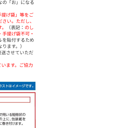
なの「お」になる
手提げ袋」等をご
ださい。ただし、
す。
（表記：
のし
・手提げ袋不可・
ルを貼付するため
なります。）
発送させていただ
ています。ご協力