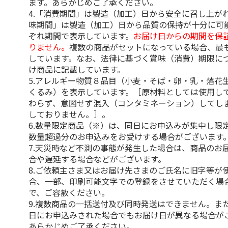
ます。あらかじめご了承ください。
4.「消費期間」は製造（加工）日から安全に召し上が
味期間」は製造（加工）日から品質の保持が十分に可
ぞれ期間で表示しています。
お届け日からの期間を保
りません。
複数の商品がセットになっている場合、最
しています。なお、法律に基づく賞味（消費）期限に
け商品に記載しています。
5.アレルギー物質８品目（小麦・そば・卵・乳・落花
くるみ）を表示しています。［原材料としては使用し
わらず、意図せず混入（コンタミネーション）してし
しておりません。］。
6.数量限定商品（※）は、同日にお申込みが集中し限
数量超過分のお申込みをお受けする場合がございます
7.天災時など不測の事態が発生した場合は、商品のお
合や遅延する場合などがございます。
8.ご依頼主さま又はお届け先さまのご氏名に旧字等が
合、一部、印刷可能文字での登録をさせていただく場
で、ご容赦ください。
9.複数商品の一括送付及び同時発送はできません。ま
日にお申込みされた場合でもお届け日が異なる場合が
あらかじめご了承ください。