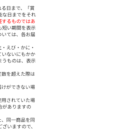
れる日まで、「賞
能な日までをそれ
証するものではあ
も短い期間を表示
ついては、各お届
生・えび・かに・
ていないにもかか
まうものは、表示
定数を超えた際は
。
届けができない場
使用されていた場
合がありますの
た、同一商品を同
ございますので、