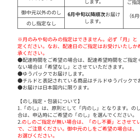
します。
ご指
御中元以外ののし
6月中旬以降順次
お届け
（6
します。
のし指定なし
※月のみや旬のみの指定はできません。必ず「月」と
定ください。なお、配達日のご指定はお受けいたしか
承ください。
●配達時間をご希望の場合は、配達希望時間をご指定
ない場合は「希望なし」とさせていただきます。
●ゆうパックでお届けします。
●チルドと表記されている商品はチルドゆうパックで
●お届けは日本国内に限ります。
【のし指定・包装について】
1.「のし」は、原則として「内のし」となります。の
合は、申込時にご希望の「のし」を選んでください。
2.
のしのご指定が無い場合は、「のし不要」とさせて
で、ご注意ください。御中元のしをご希望の場合は、
お選びください。