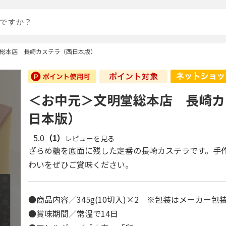
総本店 長崎カステラ（西日本版）
＜お中元＞文明堂総本店 長崎カ
日本版）
5.0
（1）
レビューを見る
ざらめ糖を底面に残した定番の長崎カステラです。手
わいをぜひご賞味ください。
●商品内容／345g(10切入)×2 ※包装はメーカー
●賞味期間／常温で14日