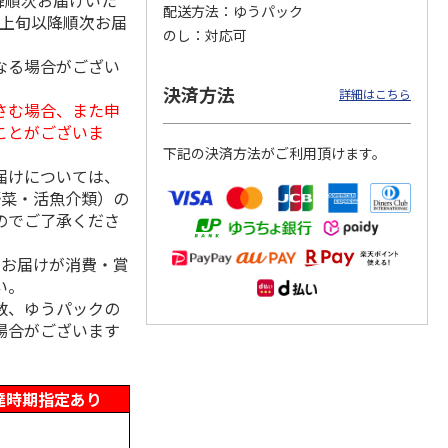
降順次お届けいた
配送方法
ゆうパック
月上旬以降順次お届
のし
対応可
なる場合がござい
「チョ
＜沼津深海プリン工
【冷凍】三國シェフ
＜お中元＞＜ねんり
決済方法
詳細はこちら
ップポ
房＞プレーン・深海
推奨 2種のブリュレ
ん家＞夏限定 ひと
さむ場合、また申
プリンセット
6個セット(クレー
…
くちバーム詰合せ
ことがございま
5.0
（4）
４種
…
下記の決済方法がご利用頂けます。
3,900円
4,320円
3,980円
届けについては、
(送料・税込)
(送料・税込)
(送料・税込)
野菜・活魚介類）の
のでご了承くださ
、お届けが消費・賞
い。
数、ゆうパックの
場合がございます
達時期指定あり