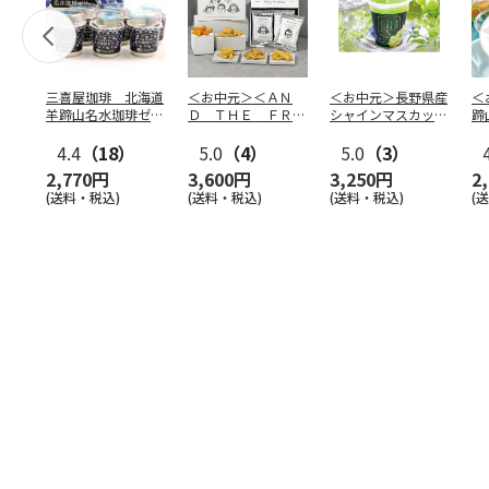
三喜屋珈琲 北海道
＜お中元＞＜ＡＮ
＜お中元＞長野県産
＜
羊蹄山名水珈琲ゼリ
Ｄ ＴＨＥ ＦＲＩ
シャインマスカット
蹄
ー詰合せ MCJ-AE
ＥＴ＞ドライフリッ
のゼリー
７
4.4
（18）
ト５種
5.0
（4）
…
5.0
（3）
2,770円
3,600円
3,250円
2
(送料・税込)
(送料・税込)
(送料・税込)
(