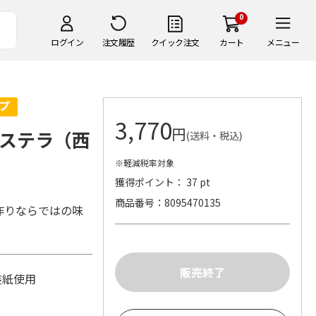
0
ログイン
注文履歴
クイック注文
カート
メニュー
3,770
円
ステラ（西
(送料・税込)
※軽減税率対象
獲得ポイント： 37 pt
商品番号
8095470135
作りならではの味
包装紙使用