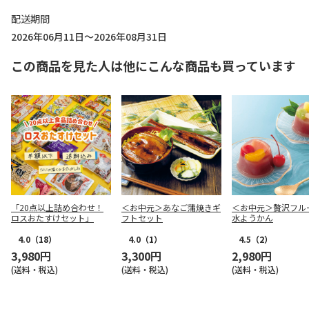
配送期間
2026年06月11日～2026年08月31日
この商品を見た人は他にこんな商品も買っています
「20点以上詰め合わせ！
＜お中元＞あなご蒲焼きギ
＜お中元＞贅沢フル
ロスおたすけセット」
フトセット
水ようかん
4.0
（18）
4.0
（1）
4.5
（2）
3,980円
3,300円
2,980円
(送料・税込)
(送料・税込)
(送料・税込)