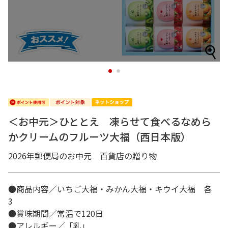
1
2
＜お中元＞ひととえ 凍らせて食べるなめら
かクリームのフルーツ大福（西日本版）
2026年郵便局のお中元 百貨店の贈り物
●商品内容／いちご大福・みかん大福・キウイ大福 各
3
●賞味期間／常温で120日
●アレルギー／「乳」