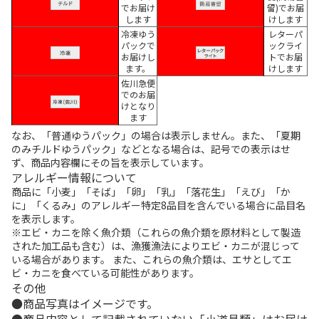
でお届け
留)でお届
します
けします
冷凍ゆう
レターパ
パックで
ックライ
お届けし
トでお届
ます。
けします
佐川急便
でのお届
けとなり
ます
なお、「普通ゆうパック」の場合は表示しません。また、「夏期
のみチルドゆうパック」などとなる場合は、記号での表示はせ
ず、商品内容欄にその旨を表示しています。
アレルギー情報について
商品に「小麦」「そば」「卵」「乳」「落花生」「えび」「か
に」「くるみ」のアレルギー特定8品目を含んでいる場合に品目名
を表示します。
※エビ・カニを除く魚介類（これらの魚介類を原材料として製造
された加工品も含む）は、漁獲漁法によりエビ・カニが混じって
いる場合があります。 また、これらの魚介類は、エサとしてエ
ビ・カニを食べている可能性があります。
その他
商品写真はイメージです。