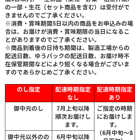
の一部・生花（セット商品を含む）は受付がで
きませんのでご了承ください。
※消費・賞味期間5日以内の商品をお申込みの場
合は、お届けが消費・賞味期限の当日になるこ
とがありますのでご了承ください。
※商品到着後の日持ち期間は、製造工場からの
配送日数、ゆうパックの配送日数、お届け時不
在保管期間などにより短くなる場合がございま
すのであらかじめご了承ください。
のし指定
配達時期指定
配達時期指定
なし
あり
御中元のし
7月上旬以降
ご指定の時期
順次
お届けし
にお届けしま
ます。
す。
（6月中旬～8
御中元以外のの
6月中旬以降