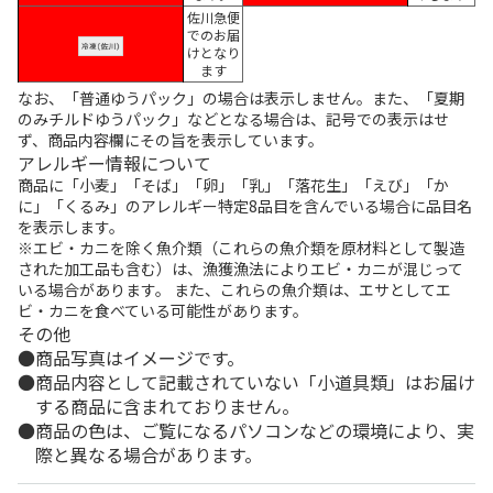
佐川急便
でのお届
けとなり
ます
なお、「普通ゆうパック」の場合は表示しません。また、「夏期
のみチルドゆうパック」などとなる場合は、記号での表示はせ
ず、商品内容欄にその旨を表示しています。
アレルギー情報について
商品に「小麦」「そば」「卵」「乳」「落花生」「えび」「か
に」「くるみ」のアレルギー特定8品目を含んでいる場合に品目名
を表示します。
※エビ・カニを除く魚介類（これらの魚介類を原材料として製造
された加工品も含む）は、漁獲漁法によりエビ・カニが混じって
いる場合があります。 また、これらの魚介類は、エサとしてエ
ビ・カニを食べている可能性があります。
その他
商品写真はイメージです。
商品内容として記載されていない「小道具類」はお届け
する商品に含まれておりません。
商品の色は、ご覧になるパソコンなどの環境により、実
際と異なる場合があります。