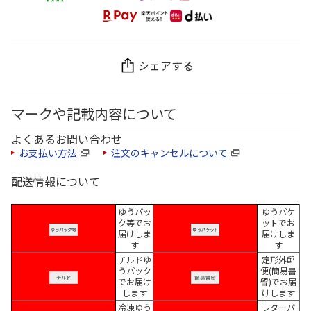
シェアする
マークや記載内容について
よくあるお問い合わせ
お支払い方法
注文のキャンセルについて
配送情報について
ゆうパッ
ゆうパケ
ク等でお
ットでお
届けしま
届けしま
す
す
チルドゆ
定形外郵
うパック
便(簡易書
でお届け
留)でお届
します
けします
冷凍ゆう
レターパ