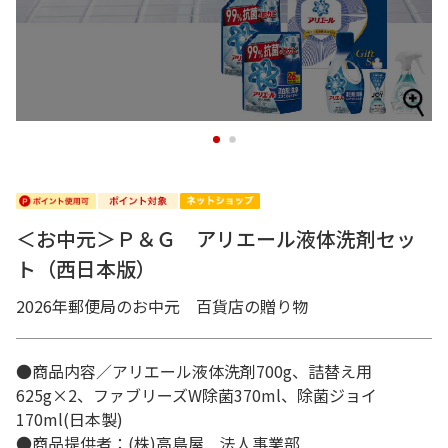
1
2
＜お中元＞Ｐ＆Ｇ アリエール液体洗剤セッ
ト（西日本版）
2026年郵便局のお中元 百貨店の贈り物
●商品内容／アリエール液体洗剤700g、詰替え用
625g×2、ファブリーズW除菌370ml、除菌ジョイ
170ml(日本製)
●商品提供者：(株)高島屋 法人事業部