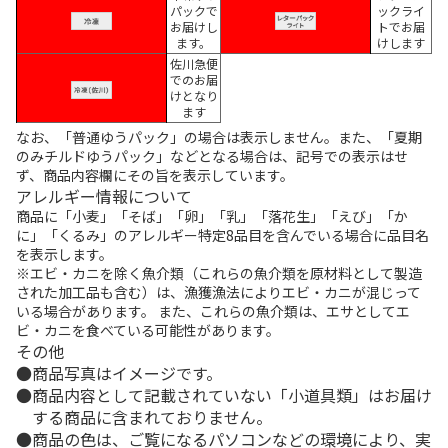
パックで
ックライ
お届けし
トでお届
ます。
けします
佐川急便
でのお届
けとなり
ます
なお、「普通ゆうパック」の場合は表示しません。また、「夏期
のみチルドゆうパック」などとなる場合は、記号での表示はせ
ず、商品内容欄にその旨を表示しています。
アレルギー情報について
商品に「小麦」「そば」「卵」「乳」「落花生」「えび」「か
に」「くるみ」のアレルギー特定8品目を含んでいる場合に品目名
を表示します。
※エビ・カニを除く魚介類（これらの魚介類を原材料として製造
された加工品も含む）は、漁獲漁法によりエビ・カニが混じって
いる場合があります。 また、これらの魚介類は、エサとしてエ
ビ・カニを食べている可能性があります。
その他
商品写真はイメージです。
商品内容として記載されていない「小道具類」はお届け
する商品に含まれておりません。
商品の色は、ご覧になるパソコンなどの環境により、実