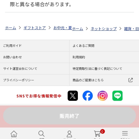
際と異なる場合があります。
ホーム
ギフトストア
お中元・夏ギフト特集 2026
ゆうゆうギフト 
ホーム
ネットショップ
雑貨・日
ご利用ガイド
よくあるご質問
お問い合わせ
利用規約
サイト運営会社について
特定商取引法に基づく表記について
プライバシーポリシー
商品のご提案はこちら
SNSでお得な情報発信中
販売終了
Copyright (C) JAPAN POST Co.,Ltd. All Rights Reserved.
0