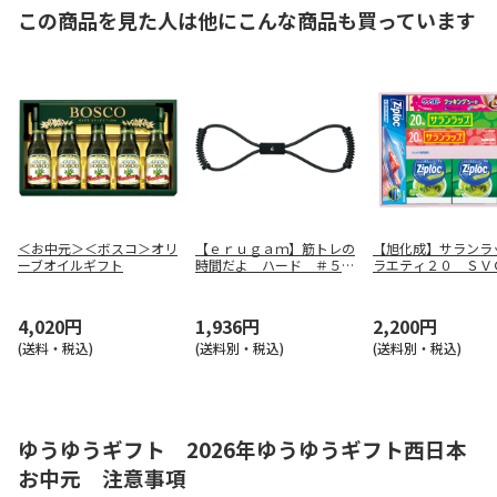
この商品を見た人は他にこんな商品も買っています
＜お中元＞＜ボスコ＞オリ
【ｅｒｕｇａｍ】筋トレの
【旭化成】サランラ
ーブオイルギフト
時間だよ ハード ＃５４
ラエティ２０ ＳＶ
１４８
Ｄ
4,020円
1,936円
2,200円
(送料・税込)
(送料別・税込)
(送料別・税込)
ゆうゆうギフト 2026年ゆうゆうギフト西日本
お中元 注意事項