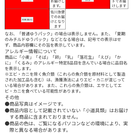
お届けし
トでお届
ます。
けします
佐川急便
でのお届
けとなり
ます
なお、「普通ゆうパック」の場合は表示しません。また、「夏期
のみチルドゆうパック」などとなる場合は、記号での表示はせ
ず、商品内容欄にその旨を表示しています。
アレルギー情報について
商品に「小麦」「そば」「卵」「乳」「落花生」「えび」「か
に」「くるみ」のアレルギー特定8品目を含んでいる場合に品目名
を表示します。
※エビ・カニを除く魚介類（これらの魚介類を原材料として製造
された加工品も含む）は、漁獲漁法によりエビ・カニが混じって
いる場合があります。 また、これらの魚介類は、エサとしてエ
ビ・カニを食べている可能性があります。
その他
商品写真はイメージです。
商品内容として記載されていない「小道具類」はお届け
する商品に含まれておりません。
商品の色は、ご覧になるパソコンなどの環境により、実
際と異なる場合があります。