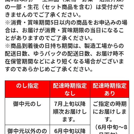
の一部・生花（セット商品を含む）は受付がで
きませんのでご了承ください。
※消費・賞味期間5日以内の商品をお申込みの場
合は、お届けが消費・賞味期限の当日になるこ
とがありますのでご了承ください。
※商品到着後の日持ち期間は、製造工場からの
配送日数、ゆうパックの配送日数、お届け時不
在保管期間などにより短くなる場合がございま
すのであらかじめご了承ください。
のし指定
配達時期指定
配達時期指定
なし
あり
御中元のし
7月上旬以降
ご指定の時期
順次
お届けし
にお届けしま
ます。
す。
（6月中旬～8
御中元以外のの
6月中旬以降