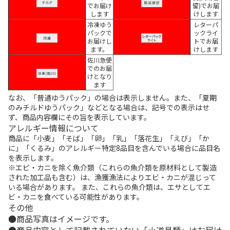
でお届け
留)でお届
します
けします
冷凍ゆう
レターパ
パックで
ックライ
お届けし
トでお届
ます。
けします
佐川急便
でのお届
けとなり
ます
なお、「普通ゆうパック」の場合は表示しません。また、「夏期
のみチルドゆうパック」などとなる場合は、記号での表示はせ
ず、商品内容欄にその旨を表示しています。
アレルギー情報について
商品に「小麦」「そば」「卵」「乳」「落花生」「えび」「か
に」「くるみ」のアレルギー特定8品目を含んでいる場合に品目名
を表示します。
※エビ・カニを除く魚介類（これらの魚介類を原材料として製造
された加工品も含む）は、漁獲漁法によりエビ・カニが混じって
いる場合があります。 また、これらの魚介類は、エサとしてエ
ビ・カニを食べている可能性があります。
その他
商品写真はイメージです。