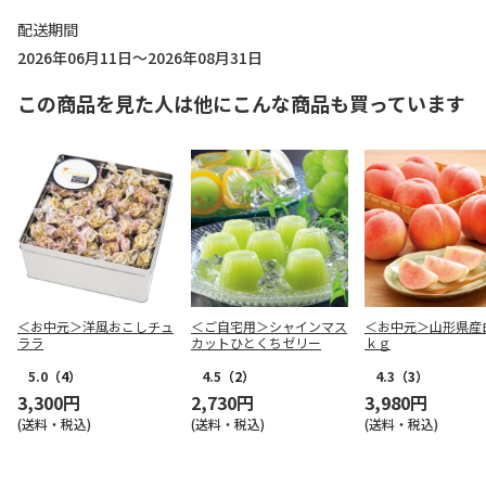
配送期間
2026年06月11日～2026年08月31日
この商品を見た人は他にこんな商品も買っています
＜お中元＞洋風おこしチュ
＜ご自宅用＞シャインマス
＜お中元＞山形県産
ララ
カットひとくちゼリー
ｋｇ
5.0
（4）
4.5
（2）
4.3
（3）
3,300円
2,730円
3,980円
(送料・税込)
(送料・税込)
(送料・税込)