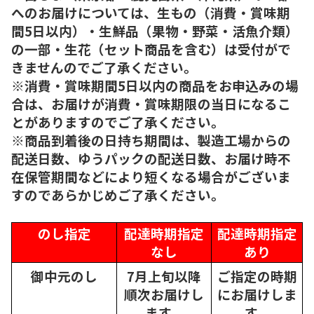
へのお届けについては、生もの（消費・賞味期
間5日以内）・生鮮品（果物・野菜・活魚介類）
の一部・生花（セット商品を含む）は受付がで
きませんのでご了承ください。
※消費・賞味期間5日以内の商品をお申込みの場
合は、お届けが消費・賞味期限の当日になるこ
とがありますのでご了承ください。
※商品到着後の日持ち期間は、製造工場からの
配送日数、ゆうパックの配送日数、お届け時不
在保管期間などにより短くなる場合がございま
すのであらかじめご了承ください。
のし指定
配達時期指定
配達時期指定
なし
あり
御中元のし
7月上旬以降
ご指定の時期
順次
お届けし
にお届けしま
ます。
す。