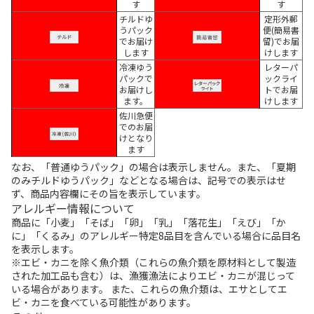
す
す
チルドゆ
定形外郵
うパック
便(簡易書
でお届け
留)でお届
します
けします
冷凍ゆう
レターパ
パックで
ックライ
お届けし
トでお届
ます。
けします
佐川急便
でのお届
けとなり
ます
なお、「普通ゆうパック」の場合は表示しません。また、「夏期
のみチルドゆうパック」などとなる場合は、記号での表示はせ
ず、商品内容欄にその旨を表示しています。
アレルギー情報について
商品に「小麦」「そば」「卵」「乳」「落花生」「えび」「か
に」「くるみ」のアレルギー特定8品目を含んでいる場合に品目名
を表示します。
※エビ・カニを除く魚介類（これらの魚介類を原材料として製造
された加工品も含む）は、漁獲漁法によりエビ・カニが混じって
いる場合があります。 また、これらの魚介類は、エサとしてエ
ビ・カニを食べている可能性があります。