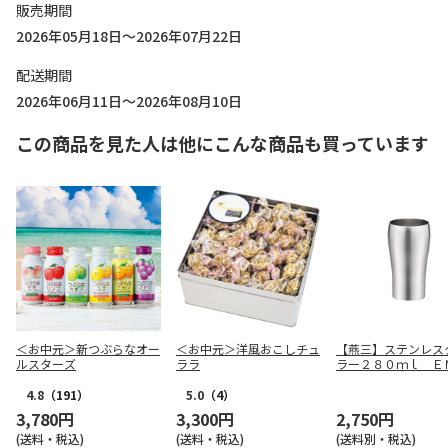
販売期間
2026年05月18日～2026年07月22日
配送期間
2026年06月11日～2026年08月10日
この商品を見た人は他にこんな商品も買っています
＜お中元＞新つぶらなオー
＜お中元＞洋風おこしチュ
【燕三】ステンレス
ルスターズ
ララ
ラー２８０ｍｌ Ｅ
９１
4.8
（191）
5.0
（4）
3,780円
3,300円
2,750円
(送料・税込)
(送料・税込)
(送料別・税込)