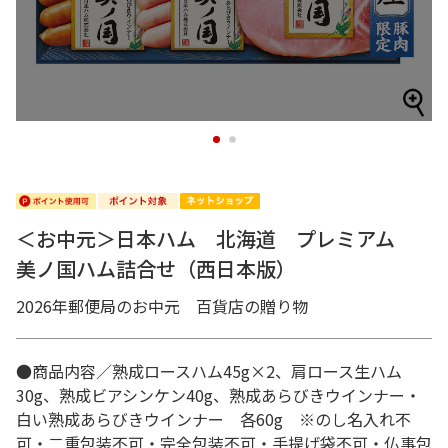
1
2
＜お中元＞日本ハム 北海道 プレミアム
美ノ国ハム詰合せ（西日本版）
2026年郵便局のお中元 百貨店の贈り物
●商品内容／熟成ロースハム45g×2、肩ロース生ハム
30g、熟成ビアシンケン40g、熟成あらびきウインナー・
白い熟成あらびきウインナー 各60g ※のし名入れ不
可・二重包装不可・完全包装不可・手提げ袋不可・仏事包