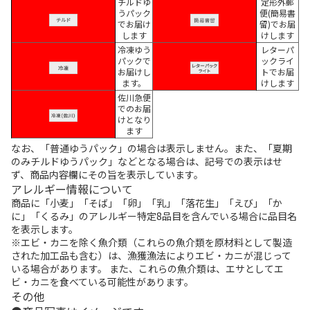
チルドゆ
定形外郵
うパック
便(簡易書
でお届け
留)でお届
します
けします
冷凍ゆう
レターパ
パックで
ックライ
お届けし
トでお届
ます。
けします
佐川急便
でのお届
けとなり
ます
なお、「普通ゆうパック」の場合は表示しません。また、「夏期
のみチルドゆうパック」などとなる場合は、記号での表示はせ
ず、商品内容欄にその旨を表示しています。
アレルギー情報について
商品に「小麦」「そば」「卵」「乳」「落花生」「えび」「か
に」「くるみ」のアレルギー特定8品目を含んでいる場合に品目名
を表示します。
※エビ・カニを除く魚介類（これらの魚介類を原材料として製造
された加工品も含む）は、漁獲漁法によりエビ・カニが混じって
いる場合があります。 また、これらの魚介類は、エサとしてエ
ビ・カニを食べている可能性があります。
その他