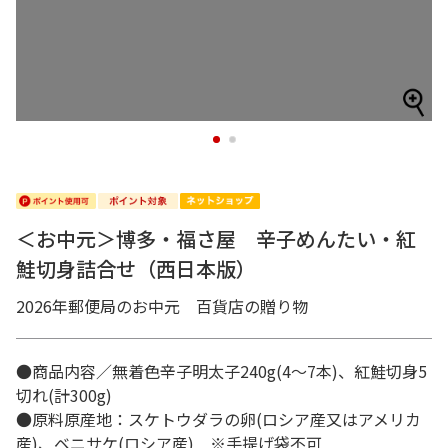
1
2
＜お中元＞博多・福さ屋 辛子めんたい・紅
鮭切身詰合せ（西日本版）
2026年郵便局のお中元 百貨店の贈り物
●商品内容／無着色辛子明太子240g(4～7本)、紅鮭切身5
切れ(計300g)
●原料原産地：スケトウダラの卵(ロシア産又はアメリカ
産)、ベニサケ(ロシア産) ※手提げ袋不可