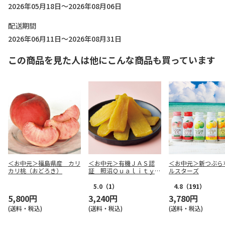
2026年05月18日～2026年08月06日
配送期間
2026年06月11日～2026年08月31日
この商品を見た人は他にこんな商品も買っています
＜お中元＞福島県産 カリ
＜お中元＞有機ＪＡＳ認
＜お中元＞新つぶら
カリ桃（おどろき）
証 照沼Ｑｕａｌｉｔｙ
ルスターズ
干し芋
5.0
（1）
4.8
（191）
5,800円
3,240円
3,780円
(送料・税込)
(送料・税込)
(送料・税込)