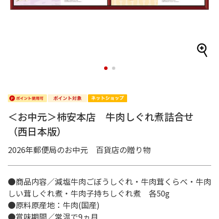
1
2
＜お中元＞柿安本店 牛肉しぐれ煮詰合せ
（西日本版）
2026年郵便局のお中元 百貨店の贈り物
●商品内容／減塩牛肉ごぼうしぐれ・牛肉茸くらべ・牛肉
しい茸しぐれ煮・牛肉子持ちしぐれ煮 各50g
●原料原産地：牛肉(国産)
●賞味期間／常温で9ヵ月