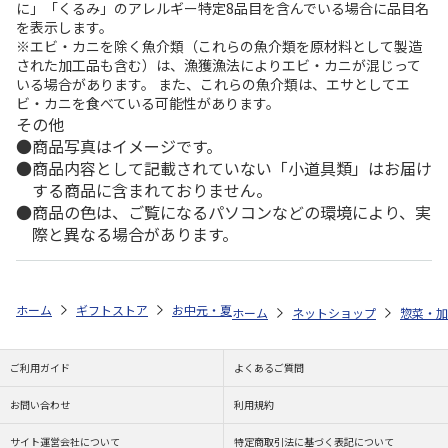
に」「くるみ」のアレルギー特定8品目を含んでいる場合に品目名
を表示します。
※エビ・カニを除く魚介類（これらの魚介類を原材料として製造
された加工品も含む）は、漁獲漁法によりエビ・カニが混じって
いる場合があります。 また、これらの魚介類は、エサとしてエ
ビ・カニを食べている可能性があります。
その他
商品写真はイメージです。
商品内容として記載されていない「小道具類」はお届け
する商品に含まれておりません。
商品の色は、ご覧になるパソコンなどの環境により、実
際と異なる場合があります。
ホーム
ギフトストア
お中元・夏ギフト特集 2026
ゆうゆうギフト 
ホーム
ネットショップ
惣菜・加
ご利用ガイド
よくあるご質問
お問い合わせ
利用規約
サイト運営会社について
特定商取引法に基づく表記について