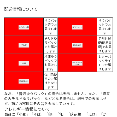
配送情報について
ゆうパッ
ゆうパケ
ク等でお
ットでお
届けしま
届けしま
す
す
チルドゆ
定形外郵
うパック
便(簡易書
でお届け
留)でお届
します
けします
冷凍ゆう
レターパ
パックで
ックライ
お届けし
トでお届
ます。
けします
佐川急便
でのお届
けとなり
ます
なお、「普通ゆうパック」の場合は表示しません。また、「夏期
のみチルドゆうパック」などとなる場合は、記号での表示はせ
ず、商品内容欄にその旨を表示しています。
アレルギー情報について
商品に「小麦」「そば」「卵」「乳」「落花生」「えび」「か