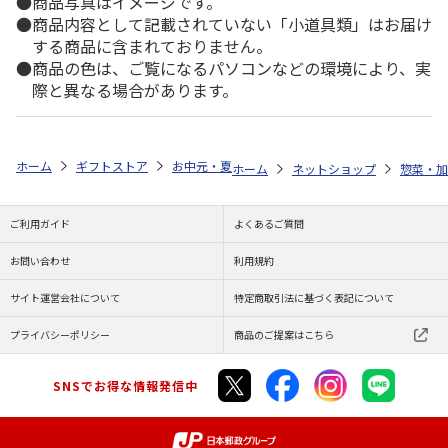
商品写真はイメージです。
商品内容として記載されていない「小道具類」はお届け
する商品に含まれておりません。
商品の色は、ご覧になるパソコンなどの環境により、実
際と異なる場合があります。
ホーム
ギフトストア
お中元・夏ギフト特集 2026
ゆうゆうギフト 
ホーム
ネットショップ
惣菜・加
ご利用ガイド
よくあるご質問
お問い合わせ
利用規約
サイト運営会社について
特定商取引法に基づく表記について
プライバシーポリシー
商品のご提案はこちら
SNSでお得な情報発信中