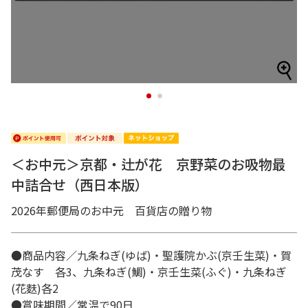
1
2
＜お中元＞京都・辻が花 京野菜のお吸物最
中詰合せ（西日本版）
2026年郵便局のお中元 百貨店の贈り物
●商品内容／九条ねぎ(ゆば)・聖護院かぶ(京壬生菜)・賀
茂なす 各3、九条ねぎ(鯛)・京壬生菜(ふぐ)・九条ねぎ
(花麩)各2
●賞味期間／常温で90日