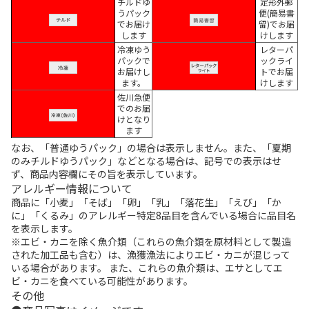
チルドゆ
定形外郵
うパック
便(簡易書
でお届け
留)でお届
します
けします
冷凍ゆう
レターパ
パックで
ックライ
お届けし
トでお届
ます。
けします
佐川急便
でのお届
けとなり
ます
なお、「普通ゆうパック」の場合は表示しません。また、「夏期
のみチルドゆうパック」などとなる場合は、記号での表示はせ
ず、商品内容欄にその旨を表示しています。
アレルギー情報について
商品に「小麦」「そば」「卵」「乳」「落花生」「えび」「か
に」「くるみ」のアレルギー特定8品目を含んでいる場合に品目名
を表示します。
※エビ・カニを除く魚介類（これらの魚介類を原材料として製造
された加工品も含む）は、漁獲漁法によりエビ・カニが混じって
いる場合があります。 また、これらの魚介類は、エサとしてエ
ビ・カニを食べている可能性があります。
その他