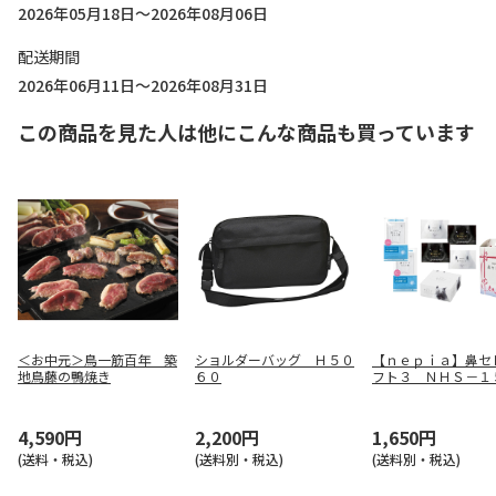
2026年05月18日～2026年08月06日
配送期間
2026年06月11日～2026年08月31日
この商品を見た人は他にこんな商品も買っています
＜お中元＞鳥一筋百年 築
ショルダーバッグ Ｈ５０
【ｎｅｐｉａ】鼻セ
地鳥藤の鴨焼き
６０
フト３ ＮＨＳ－１
１９３
4,590円
2,200円
1,650円
(送料・税込)
(送料別・税込)
(送料別・税込)