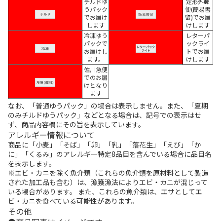
チルドゆ
定形外郵
うパック
便(簡易書
でお届け
留)でお届
します
けします
冷凍ゆう
レターパ
パックで
ックライ
お届けし
トでお届
ます。
けします
佐川急便
でのお届
けとなり
ます
なお、「普通ゆうパック」の場合は表示しません。また、「夏期
のみチルドゆうパック」などとなる場合は、記号での表示はせ
ず、商品内容欄にその旨を表示しています。
アレルギー情報について
商品に「小麦」「そば」「卵」「乳」「落花生」「えび」「か
に」「くるみ」のアレルギー特定8品目を含んでいる場合に品目名
を表示します。
※エビ・カニを除く魚介類（これらの魚介類を原材料として製造
された加工品も含む）は、漁獲漁法によりエビ・カニが混じって
いる場合があります。 また、これらの魚介類は、エサとしてエ
ビ・カニを食べている可能性があります。
その他