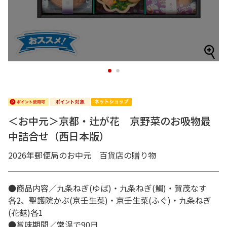
1
2
＜お中元＞京都・辻が花 京野菜のお吸物最
中詰合せ（西日本版）
2026年郵便局のお中元 百貨店の贈り物
●商品内容／九条ねぎ(ゆば)・九条ねぎ(鯛)・賀茂なす
各2、聖護院かぶ(京壬生菜)・京壬生菜(ふぐ)・九条ねぎ
(花麩)各1
●賞味期間／常温で90日