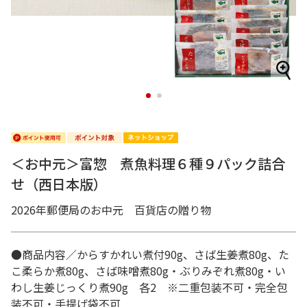
1
2
＜お中元＞富惣 煮魚料理６種９パック詰合
せ（西日本版）
2026年郵便局のお中元 百貨店の贈り物
●商品内容／からすかれい煮付90g、さば生姜煮80g、た
こ柔らか煮80g、さば味噌煮80g・ぶりみぞれ煮80g・い
わし生姜じっくり煮90g 各2 ※二重包装不可・完全包
装不可・手提げ袋不可