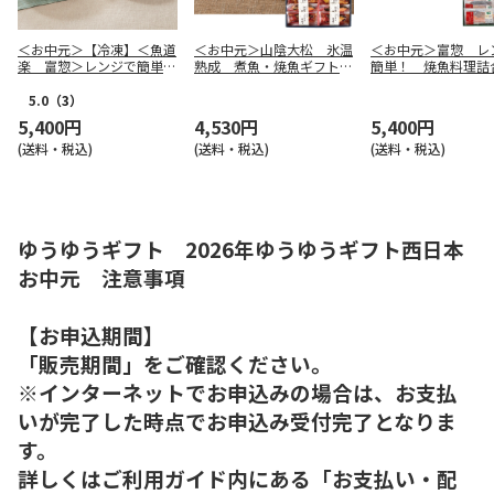
＜お中元＞【冷凍】＜魚道
＜お中元＞山陰大松 氷温
＜お中元＞富惣 レ
楽 富惣＞レンジで簡単！
熟成 煮魚・焼魚ギフトセ
簡単！ 焼魚料理詰
骨とり煮魚上手
ット８切（西日本版）
（西日本版）
5.0
（3）
5,400円
4,530円
5,400円
(送料・税込)
(送料・税込)
(送料・税込)
ゆうゆうギフト 2026年ゆうゆうギフト西日本
お中元 注意事項
【お申込期間】
「販売期間」をご確認ください。
※インターネットでお申込みの場合は、お支払
いが完了した時点でお申込み受付完了となりま
す。
詳しくはご利用ガイド内にある「お支払い・配