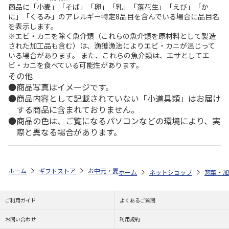
商品に「小麦」「そば」「卵」「乳」「落花生」「えび」「か
に」「くるみ」のアレルギー特定8品目を含んでいる場合に品目名
を表示します。
※エビ・カニを除く魚介類（これらの魚介類を原材料として製造
された加工品も含む）は、漁獲漁法によりエビ・カニが混じって
いる場合があります。 また、これらの魚介類は、エサとしてエ
ビ・カニを食べている可能性があります。
その他
商品写真はイメージです。
商品内容として記載されていない「小道具類」はお届け
する商品に含まれておりません。
商品の色は、ご覧になるパソコンなどの環境により、実
際と異なる場合があります。
ホーム
ギフトストア
お中元・夏ギフト特集 2026
ゆうゆうギフト 
ホーム
ネットショップ
惣菜・加
ご利用ガイド
よくあるご質問
お問い合わせ
利用規約