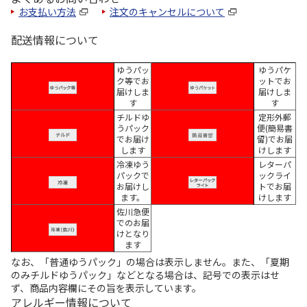
お支払い方法
注文のキャンセルについて
配送情報について
ゆうパッ
ゆうパケ
ク等でお
ットでお
届けしま
届けしま
す
す
チルドゆ
定形外郵
うパック
便(簡易書
でお届け
留)でお届
します
けします
冷凍ゆう
レターパ
パックで
ックライ
お届けし
トでお届
ます。
けします
佐川急便
でのお届
けとなり
ます
なお、「普通ゆうパック」の場合は表示しません。また、「夏期
のみチルドゆうパック」などとなる場合は、記号での表示はせ
ず、商品内容欄にその旨を表示しています。
アレルギー情報について