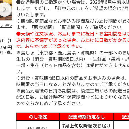
●配達時期のご指定がない場合は、2026年6月中旬以
します。ただし、「御中元のし」をご希望の場合は7
けいたします。
※期間限定商品などお申込み期間及びお届け期間が異
お中元＞３種詰合
柿安本店 極松阪牛
【冷凍】大阪お好み
＜お中元＞【
ます。「販売期間」「配送期間」をご確認ください。
しぐれ煮詰合せ
焼き人気店の味比べ
＜おこわ米八
●天候や注文状況、お届けまでに祝日・お盆期間をは
EM29
セット
町今半＞黒毛
込内容に不備等があった場合、お届けに日数がかかる
5.0
（1）
すき
5.0
…
（1）
す。あらかじめご了承ください。
,750円
4,012円
4,300円
4,320円
※島しょ（東京都・鹿児島県・沖縄県）の一部へのお
送料・税込)
(送料・税込)
(送料・税込)
(送料・税込)
生もの（消費・賞味期間5日以内）・生鮮品（果物・
一部・生花（セット商品を含む）は受付ができません
い。
※消費・賞味期間5日以内の商品をお申込みの場合は
味期限の当日になることがありますのでご了承くださ
※商品到着後の日持ち期間は、製造工場からの配送日
配送日数、お届け時不在保管期間などにより短くなる
のであらかじめご了承ください。
のし指定
配達時期指定なし
配
7月上旬以降順次
お届け
御中元のし