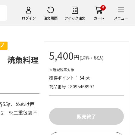
0
ログイン
注文履歴
クイック注文
カート
メニュー
5,400
円
 焼魚料理
(送料・税込)
※軽減税率対象
獲得ポイント： 54 pt
商品番号
8095468997
55g、めぬけ西
×2 ※二重包装不