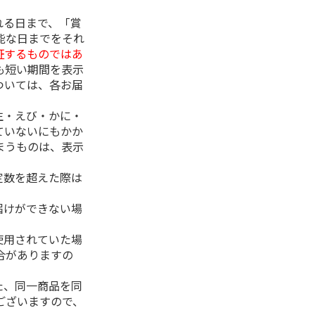
れる日まで、「賞
能な日までをそれ
証するものではあ
も短い期間を表示
ついては、各お届
生・えび・かに・
ていないにもかか
まうものは、表示
定数を超えた際は
。
届けができない場
使用されていた場
合がありますの
た、同一商品を同
ございますので、