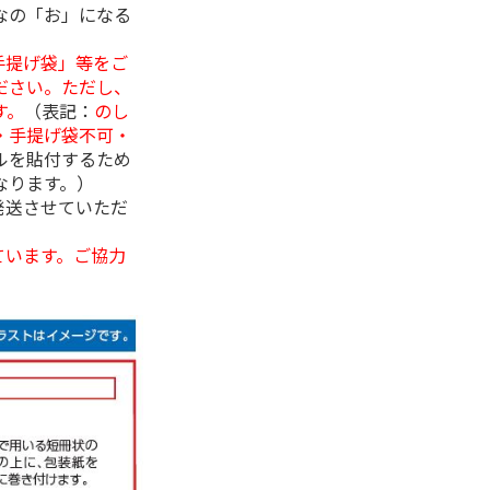
なの「お」になる
手提げ袋」等をご
ださい。ただし、
す。
（表記：
のし
・手提げ袋不可・
ルを貼付するため
なります。）
発送させていただ
ています。ご協力