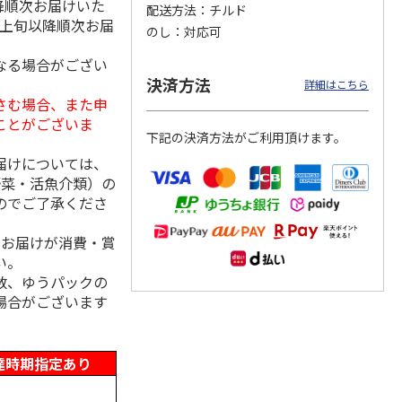
降順次お届けいた
配送方法
チルド
月上旬以降順次お届
のし
対応可
なる場合がござい
冷凍】
＜お中元＞信州地粉
＜博多一番どり＞や
＜お中元＞＜日本の
決済方法
詳細はこちら
×人形
おやき こやき（２
きとりセブン７種詰
極み＞鯖缶セット
さむ場合、また申
和牛の
５個）
合せ
ことがございま
5.0
（1）
下記の決済方法がご利用頂けます。
3,800円
4,320円
4,650円
届けについては、
(送料・税込)
(送料・税込)
(送料・税込)
野菜・活魚介類）の
のでご了承くださ
、お届けが消費・賞
い。
数、ゆうパックの
場合がございます
達時期指定あり