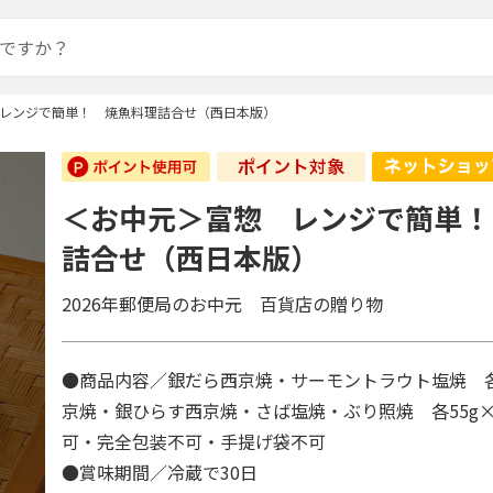
レンジで簡単！ 焼魚料理詰合せ（西日本版）
＜お中元＞富惣 レンジで簡単！
詰合せ（西日本版）
2026年郵便局のお中元 百貨店の贈り物
●商品内容／銀だら西京焼・サーモントラウト塩焼 各
京焼・銀ひらす西京焼・さば塩焼・ぶり照焼 各55g
可・完全包装不可・手提げ袋不可
●賞味期間／冷蔵で30日