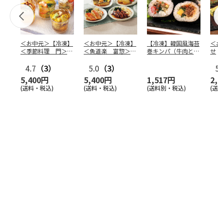
＜お中元＞【冷凍】
＜お中元＞【冷凍】
【冷凍】韓国風海苔
＜
＜季節料理 門＞京
＜魚道楽 富惣＞レ
巻キンパ（牛肉と野
せ
の涼風ゼリー寄せ
ンジで簡単！骨とり
菜ナムル）F
4.7
（3）
煮魚
5.0
…
（3）
5,400円
5,400円
1,517円
2
(送料・税込)
(送料・税込)
(送料別・税込)
(