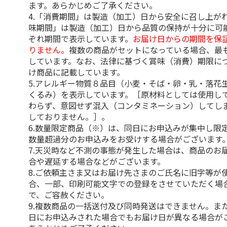
ます。あらかじめご了承ください。
4.「消費期間」は製造（加工）日から安全に召し上が
味期間」は製造（加工）日から品質の保持が十分に可
ぞれ期間で表示しています。
お届け日からの期間を保
りません。
複数の商品がセットになっている場合、最
しています。なお、法律に基づく賞味（消費）期限に
け商品に記載しています。
5.アレルギー物質８品目（小麦・そば・卵・乳・落花
くるみ）を表示しています。［原材料としては使用し
わらず、意図せず混入（コンタミネーション）してし
しておりません。］。
6.数量限定商品（※）は、同日にお申込みが集中し限
数量超過分のお申込みをお受けする場合がございます
7.天災時など不測の事態が発生した場合は、商品のお
合や遅延する場合などがございます。
8.ご依頼主さま又はお届け先さまのご氏名に旧字等が
合、一部、印刷可能文字での登録をさせていただく場
で、ご容赦ください。
9.複数商品の一括送付及び同時発送はできません。ま
日にお申込みされた場合でもお届け日が異なる場合が