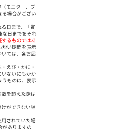
境（モニター、ブ
なる場合がござい
れる日まで、「賞
能な日までをそれ
証するものではあ
も短い期間を表示
ついては、各お届
生・えび・かに・
ていないにもかか
まうものは、表示
定数を超えた際は
。
届けができない場
使用されていた場
合がありますの