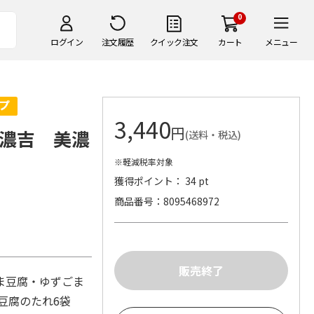
0
ログイン
注文履歴
クイック注文
カート
メニュー
3,440
円
濃吉 美濃
(送料・税込)
※軽減税率対象
獲得ポイント： 34 pt
商品番号
8095468972
。
ま豆腐・ゆずごま
豆腐のたれ6袋