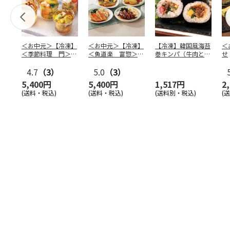
＜お中元＞【冷凍】
＜お中元＞【冷凍】
【冷凍】韓国風海苔
＜
＜季節料理 門＞京
＜魚道楽 富惣＞レ
巻キンパ（牛肉と野
せ
の涼風ゼリー寄せ
ンジで簡単！骨とり
菜ナムル）F
4.7
（3）
煮魚
5.0
…
（3）
5,400円
5,400円
1,517円
2
(送料・税込)
(送料・税込)
(送料別・税込)
(