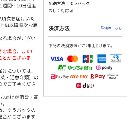
配送方法
ゆうパック
1週間～10日程度
のし
対応可
降順次お届けいた
月上旬以降順次お届
冷凍】
＜お中元＞信州地粉
＜博多一番どり＞や
＜お中元＞＜日本の
決済方法
詳細はこちら
×人形
おやき こやき（２
きとりセブン７種詰
極み＞鯖缶セット
和牛の
５個）
合せ
なる場合がござい
5.0
（1）
下記の決済方法がご利用頂けます。
3,800円
4,320円
4,650円
さむ場合、また申
(送料・税込)
(送料・税込)
(送料・税込)
ことがございま
届けについては、
野菜・活魚介類）の
のでご了承くださ
、お届けが消費・賞
い。
数、ゆうパックの
場合がございます