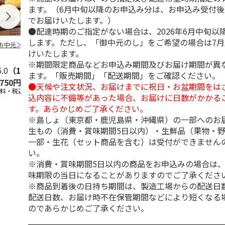
ます。（6月中旬以降のお申込み分は、お申込み受付後
でお届けいたします。）
●配達時期のご指定がない場合は、2026年6月中旬以
します。ただし、「御中元のし」をご希望の場合は7
お中元＞３種詰合
柿安本店 極松阪牛
【冷凍】大阪お好み
＜お中元＞【
けいたします。
しぐれ煮詰合せ
焼き人気店の味比べ
＜おこわ米八
EM29
セット
町今半＞黒毛
※期間限定商品などお申込み期間及びお届け期間が異
5.0
（1）
すき
5.0
…
（1）
ます。「販売期間」「配送期間」をご確認ください。
,750円
4,012円
4,300円
4,320円
●天候や注文状況、お届けまでに祝日・お盆期間をは
送料・税込)
(送料・税込)
(送料・税込)
(送料・税込)
込内容に不備等があった場合、お届けに日数がかかる
す。あらかじめご了承ください。
※島しょ（東京都・鹿児島県・沖縄県）の一部へのお
生もの（消費・賞味期間5日以内）・生鮮品（果物・
一部・生花（セット商品を含む）は受付ができません
い。
※消費・賞味期間5日以内の商品をお申込みの場合は
味期限の当日になることがありますのでご了承くださ
※商品到着後の日持ち期間は、製造工場からの配送日
配送日数、お届け時不在保管期間などにより短くなる
のであらかじめご了承ください。