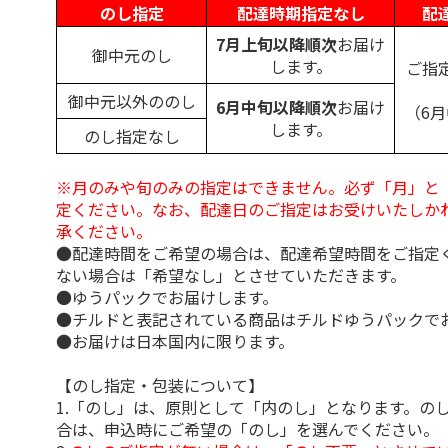
のし指定
配達時期指定なし
配
7月上旬以降順次
お届け
御中元のし
します。
ご指
御中元以外ののし
6月中旬以降順次
お届け
（6
します。
のし指定なし
※月のみや旬のみの指定はできません。必ず「月」と
定ください。なお、配達日のご指定はお受けいたしか
承ください。
●配達時間をご希望の場合は、配達希望時間をご指定
ない場合は「希望なし」とさせていただきます。
●ゆうパックでお届けします。
●チルドと表記されている商品はチルドゆうパックで
●お届けは日本国内に限ります。
【のし指定・包装について】
1.「のし」は、原則として「内のし」となります。の
合は、申込時にご希望の「のし」を選んでください。