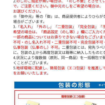
2.
のしのご指定が無い場合は、「のし不要」とさせて
で、ご注意ください。御中元のしをご希望の場合は、
お選びください。
※「御中元」等の「御」は、商品提供者によりひらが
場合がございます。
3.
「名入れ」「外のし」「二重包装」「完全包装」「
希望の場合は、「商品設定（のし等）」欄にご入力く
一部の商品についてはお承りできない場合もございま
不可・のし名入れ不可・二重包装不可・完全包装不可
仏事包装（仏事のし）不可。
二重包装とは、宛先ラベ
に、包装の上から再度包装又は箱等に納入したものと
4.状況により複数個（原則、同一商品）を一括梱包で
くことがございます。
5.
地球環境に配慮し、簡易包装（エコ包装）を推進し
をお願いいたします。