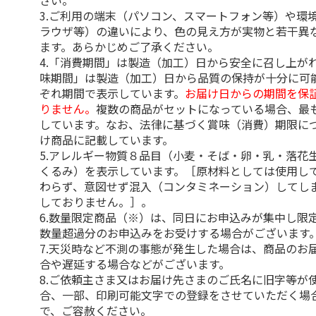
さい。
3.ご利用の端末（パソコン、スマートフォン等）や環
ラウザ等）の違いにより、色の見え方が実物と若干異
ます。あらかじめご了承ください。
4.「消費期間」は製造（加工）日から安全に召し上が
味期間」は製造（加工）日から品質の保持が十分に可
ぞれ期間で表示しています。
お届け日からの期間を保
りません。
複数の商品がセットになっている場合、最
しています。なお、法律に基づく賞味（消費）期限に
け商品に記載しています。
5.アレルギー物質８品目（小麦・そば・卵・乳・落花
くるみ）を表示しています。［原材料としては使用し
わらず、意図せず混入（コンタミネーション）してし
しておりません。］。
6.数量限定商品（※）は、同日にお申込みが集中し限
数量超過分のお申込みをお受けする場合がございます
7.天災時など不測の事態が発生した場合は、商品のお
合や遅延する場合などがございます。
8.ご依頼主さま又はお届け先さまのご氏名に旧字等が
合、一部、印刷可能文字での登録をさせていただく場
で、ご容赦ください。