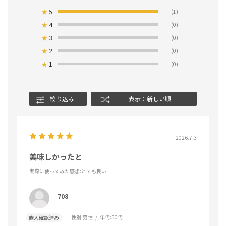
★
5
(1)
★
4
(0)
★
3
(0)
★
2
(0)
★
1
(0)
絞り込み
表示：新しい順
2026.7.3
美味しかったと
実際に使ってみた感想
:とても良い
708
性別:
男性
年代:
50代
購入確認済み