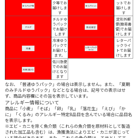
ク等でお
ットでお
届けしま
届けしま
す
す
チルドゆ
定形外郵
うパック
便(簡易書
でお届け
留)でお届
します
けします
冷凍ゆう
レターパ
パックで
ックライ
お届けし
トでお届
ます。
けします
佐川急便
でのお届
けとなり
ます
なお、「普通ゆうパック」の場合は表示しません。また、「夏期
のみチルドゆうパック」などとなる場合は、記号での表示はせ
ず、商品内容欄にその旨を表示しています。
アレルギー情報について
商品に「小麦」「そば」「卵」「乳」「落花生」「えび」「か
に」「くるみ」のアレルギー特定8品目を含んでいる場合に品目名
を表示します。
※エビ・カニを除く魚介類（これらの魚介類を原材料として製造
された加工品も含む）は、漁獲漁法によりエビ・カニが混じって
いる場合があります。 また、これらの魚介類は、エサとしてエ