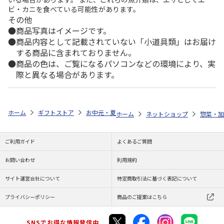
ビ・カニを食べている可能性があります。
その他
商品写真はイメージです。
商品内容として記載されていない「小道具類」はお届け
する商品に含まれておりません。
商品の色は、ご覧になるパソコンなどの環境により、実
際と異なる場合があります。
ホーム
ギフトストア
お中元・夏ギフト特集 2026
ゆうゆうギフト 
ホーム
ネットショップ
惣菜・加
ご利用ガイド
よくあるご質問
お問い合わせ
利用規約
サイト運営会社について
特定商取引法に基づく表記について
プライバシーポリシー
商品のご提案はこちら
SNSでお得な情報発信中