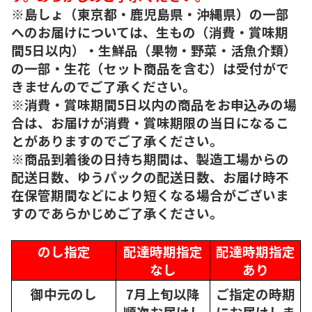
※島しょ（東京都・鹿児島県・沖縄県）の一部
へのお届けについては、生もの（消費・賞味期
間5日以内）・生鮮品（果物・野菜・活魚介類）
の一部・生花（セット商品を含む）は受付がで
きませんのでご了承ください。
※消費・賞味期間5日以内の商品をお申込みの場
合は、お届けが消費・賞味期限の当日になるこ
とがありますのでご了承ください。
※商品到着後の日持ち期間は、製造工場からの
配送日数、ゆうパックの配送日数、お届け時不
在保管期間などにより短くなる場合がございま
すのであらかじめご了承ください。
のし指定
配達時期指定
配達時期指定
なし
あり
御中元のし
7月上旬以降
ご指定の時期
順次
お届けし
にお届けしま