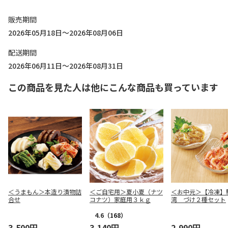
販売期間
2026年05月18日～2026年08月06日
配送期間
2026年06月11日～2026年08月31日
この商品を見た人は他にこんな商品も買っています
＜うまもん＞本造り漬物詰
＜ご自宅用＞夏小夏（ナツ
＜お中元＞【冷凍】
合せ
コナツ）家庭用３ｋｇ
湾 づけ２種セット
4.6
（168）
3,500円
3,140円
2,990円