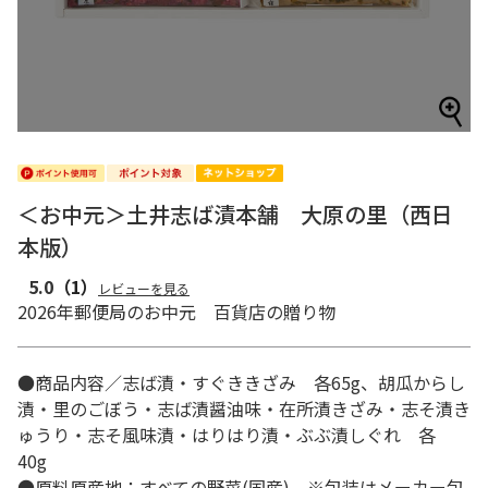
＜お中元＞土井志ば漬本舗 大原の里（西日
本版）
5.0
（1）
レビューを見る
2026年郵便局のお中元 百貨店の贈り物
●商品内容／志ば漬・すぐききざみ 各65g、胡瓜からし
漬・里のごぼう・志ば漬醤油味・在所漬きざみ・志そ漬き
ゅうり・志そ風味漬・はりはり漬・ぶぶ漬しぐれ 各
40g
●原料原産地：すべての野菜(国産) ※包装はメーカー包