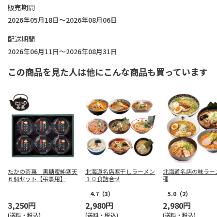
販売期間
2026年05月18日～2026年08月06日
配送期間
2026年06月11日～2026年08月31日
この商品を見た人は他にこんな商品も買っています
たかの茶菓 黒糖蜜純寒天
北海道名店寒干しラーメン
北海道名店の味ラー
６個セット【弔事用】
１０食詰合せ
種
4.7
（3）
5.0
（2）
3,250円
2,980円
2,980円
(送料・税込)
(送料・税込)
(送料・税込)