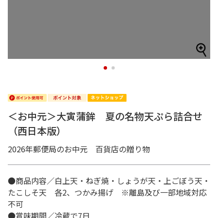
1
2
＜お中元＞大寅蒲鉾 夏の名物天ぷら詰合せ
（西日本版）
2026年郵便局のお中元 百貨店の贈り物
●商品内容／白上天・ねぎ焼・しょうが天・上ごぼう天・
たこしそ天 各2、つかみ揚げ ※離島及び一部地域対応
不可
●賞味期間／冷蔵で7日