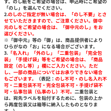
す。のし紙をご希望の場合は、申込時にご希望の
「のし」を選んでください。
2.
のしのご指定が無い場合は、「のし不要」とさ
せていただきますので、ご注意ください。御中
元のしをご希望の場合は、「御中元のし」をお
選びください。
※「御中元」等の「御」は、商品提供者により
ひらがなの「お」になる場合がございます。
3.
「名入れ」「外のし」「二重包装」「完全包
装」「手提げ袋」等をご希望の場合は、「商品
設定（のし等）」欄にご入力ください。ただ
し、一部の商品についてはお承りできない場合
もございます。
（表記：
のし不可・のし名入れ不
可・二重包装不可・完全包装不可・手提げ袋不
可・仏事包装（仏事のし）不可。
二重包装と
は、宛先ラベルを貼付するために、包装の上か
ら再度包装又は箱等に納入したものとなりま
す。）