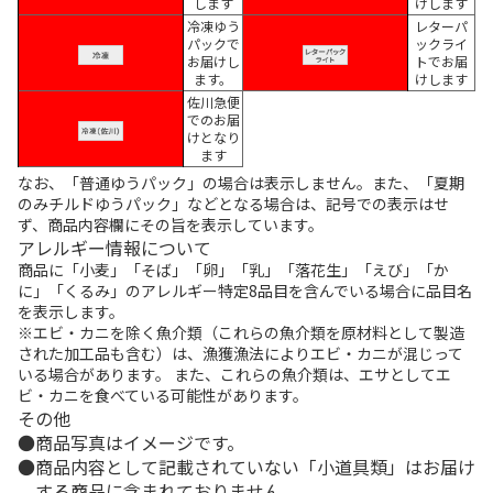
します
けします
冷凍ゆう
レターパ
パックで
ックライ
お届けし
トでお届
ます。
けします
佐川急便
でのお届
けとなり
ます
なお、「普通ゆうパック」の場合は表示しません。また、「夏期
のみチルドゆうパック」などとなる場合は、記号での表示はせ
ず、商品内容欄にその旨を表示しています。
アレルギー情報について
商品に「小麦」「そば」「卵」「乳」「落花生」「えび」「か
に」「くるみ」のアレルギー特定8品目を含んでいる場合に品目名
を表示します。
※エビ・カニを除く魚介類（これらの魚介類を原材料として製造
された加工品も含む）は、漁獲漁法によりエビ・カニが混じって
いる場合があります。 また、これらの魚介類は、エサとしてエ
ビ・カニを食べている可能性があります。
その他
商品写真はイメージです。
商品内容として記載されていない「小道具類」はお届け
する商品に含まれておりません。