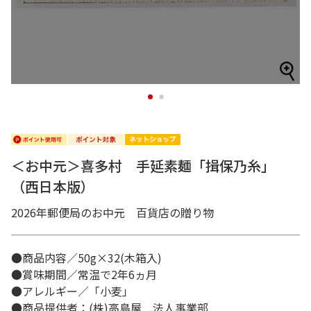
1
2
＜お中元＞喜多村 手延素麺「揖保乃糸」
（西日本版）
2026年郵便局のお中元 百貨店の贈り物
●商品内容／50g×32(木箱入)
●賞味期間／常温で2年6ヵ月
●アレルギー／「小麦」
●商品提供者：(株)高島屋 法人事業部