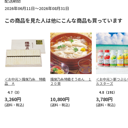
配送期間
2026年06月11日～2026年08月31日
この商品を見た人は他にこんな商品も買っています
＜お中元＞揖保乃糸 特級
揖保乃糸特級そうめん １
＜お中元＞新つぶら
品 Ａ
２０束
ルスターズ
4.7
（3）
4.8
（191）
3,260円
10,800円
3,780円
(送料・税込)
(送料・税込)
(送料・税込)