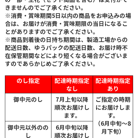
きませんのでご了承ください。
※消費・賞味期間5日以内の商品をお申込みの場
合は、お届けが消費・賞味期限の当日になるこ
とがありますのでご了承ください。
※商品到着後の日持ち期間は、製造工場からの
配送日数、ゆうパックの配送日数、お届け時不
在保管期間などにより短くなる場合がございま
すのであらかじめご了承ください。
のし指定
配達時期指定
配達時期指定
なし
あり
御中元のし
7月上旬以降
ご指定の時期
順次
お届けし
にお届けしま
ます。
す。
（6月中旬～8
御中元以外のの
6月中旬以降
月下旬）
し
順次
お届けし