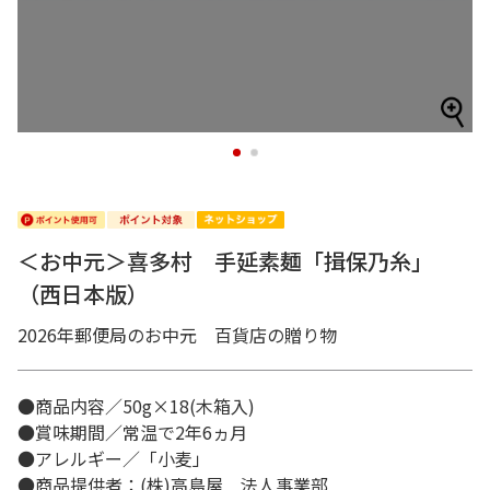
1
2
＜お中元＞喜多村 手延素麺「揖保乃糸」
（西日本版）
2026年郵便局のお中元 百貨店の贈り物
●商品内容／50g×18(木箱入)
●賞味期間／常温で2年6ヵ月
●アレルギー／「小麦」
●商品提供者：(株)高島屋 法人事業部