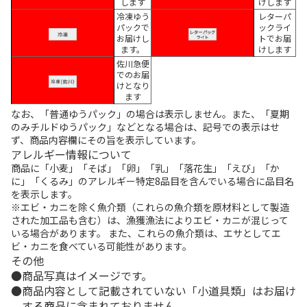
します
けします
冷凍ゆう
レターパ
パックで
ックライ
お届けし
トでお届
ます。
けします
佐川急便
でのお届
けとなり
ます
なお、「普通ゆうパック」の場合は表示しません。また、「夏期
のみチルドゆうパック」などとなる場合は、記号での表示はせ
ず、商品内容欄にその旨を表示しています。
アレルギー情報について
商品に「小麦」「そば」「卵」「乳」「落花生」「えび」「か
に」「くるみ」のアレルギー特定8品目を含んでいる場合に品目名
を表示します。
※エビ・カニを除く魚介類（これらの魚介類を原材料として製造
された加工品も含む）は、漁獲漁法によりエビ・カニが混じって
いる場合があります。 また、これらの魚介類は、エサとしてエ
ビ・カニを食べている可能性があります。
その他
商品写真はイメージです。
商品内容として記載されていない「小道具類」はお届け
する商品に含まれておりません。