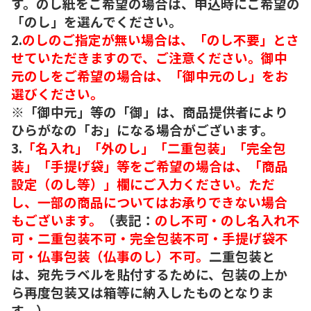
す。のし紙をご希望の場合は、申込時にご希望の
「のし」を選んでください。
2.
のしのご指定が無い場合は、「のし不要」とさ
せていただきますので、ご注意ください。御中
元のしをご希望の場合は、「御中元のし」をお
選びください。
※「御中元」等の「御」は、商品提供者により
ひらがなの「お」になる場合がございます。
3.
「名入れ」「外のし」「二重包装」「完全包
装」「手提げ袋」等をご希望の場合は、「商品
設定（のし等）」欄にご入力ください。ただ
し、一部の商品についてはお承りできない場合
もございます。
（表記：
のし不可・のし名入れ不
可・二重包装不可・完全包装不可・手提げ袋不
可・仏事包装（仏事のし）不可。
二重包装と
は、宛先ラベルを貼付するために、包装の上か
ら再度包装又は箱等に納入したものとなりま
す。）