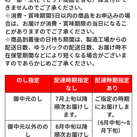
きませんのでご了承ください。
※消費・賞味期間5日以内の商品をお申込みの場
合は、お届けが消費・賞味期限の当日になるこ
とがありますのでご了承ください。
※商品到着後の日持ち期間は、製造工場からの
配送日数、ゆうパックの配送日数、お届け時不
在保管期間などにより短くなる場合がございま
すのであらかじめご了承ください。
のし指定
配達時期指定
配達時期指定
なし
あり
御中元のし
7月上旬以降
ご指定の時期
順次
お届けし
にお届けしま
ます。
す。
（6月中旬～8
御中元以外のの
6月中旬以降
月下旬）
し
順次
お届けし