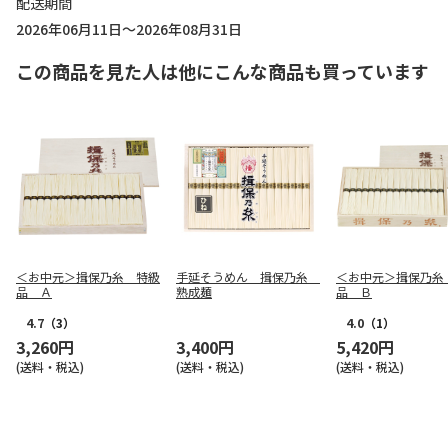
配送期間
2026年06月11日～2026年08月31日
この商品を見た人は他にこんな商品も買っています
＜お中元＞揖保乃糸 特級
手延そうめん 揖保乃糸
＜お中元＞揖保乃糸
品 Ａ
熟成麺
品 Ｂ
4.7
（3）
4.0
（1）
3,260円
3,400円
5,420円
(送料・税込)
(送料・税込)
(送料・税込)