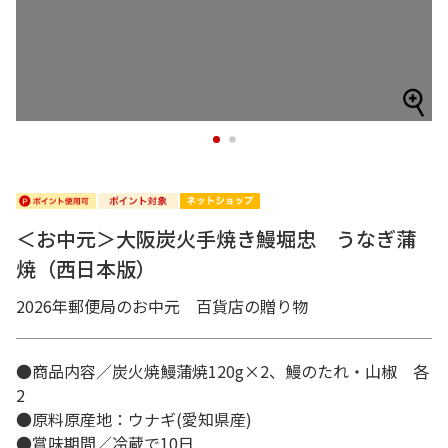
1
2
＜お中元＞大阪炭火手焼き鰻堀忠 うなぎ蒲
焼（西日本版）
2026年郵便局のお中元 百貨店の贈り物
●商品内容／炭火焼鰻蒲焼120g×2、鰻のたれ・山椒 各
2
●原料原産地：ウナギ(愛知県産)
●賞味期間／冷蔵で10日