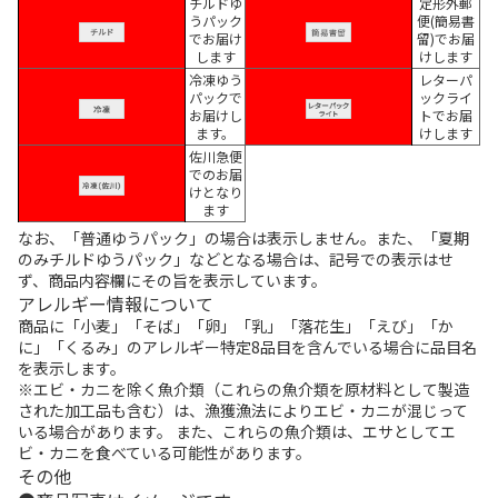
チルドゆ
定形外郵
うパック
便(簡易書
でお届け
留)でお届
します
けします
冷凍ゆう
レターパ
パックで
ックライ
お届けし
トでお届
ます。
けします
佐川急便
でのお届
けとなり
ます
なお、「普通ゆうパック」の場合は表示しません。また、「夏期
のみチルドゆうパック」などとなる場合は、記号での表示はせ
ず、商品内容欄にその旨を表示しています。
アレルギー情報について
商品に「小麦」「そば」「卵」「乳」「落花生」「えび」「か
に」「くるみ」のアレルギー特定8品目を含んでいる場合に品目名
を表示します。
※エビ・カニを除く魚介類（これらの魚介類を原材料として製造
された加工品も含む）は、漁獲漁法によりエビ・カニが混じって
いる場合があります。 また、これらの魚介類は、エサとしてエ
ビ・カニを食べている可能性があります。
その他