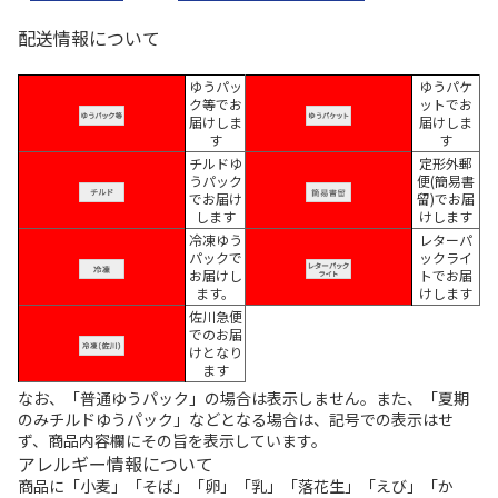
配送情報について
ゆうパッ
ゆうパケ
ク等でお
ットでお
届けしま
届けしま
す
す
チルドゆ
定形外郵
うパック
便(簡易書
でお届け
留)でお届
します
けします
冷凍ゆう
レターパ
パックで
ックライ
お届けし
トでお届
ます。
けします
佐川急便
でのお届
けとなり
ます
なお、「普通ゆうパック」の場合は表示しません。また、「夏期
のみチルドゆうパック」などとなる場合は、記号での表示はせ
ず、商品内容欄にその旨を表示しています。
アレルギー情報について
商品に「小麦」「そば」「卵」「乳」「落花生」「えび」「か