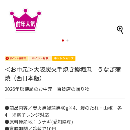
1
2
＜お中元＞大阪炭火手焼き鰻堀忠 うなぎ蒲
焼（西日本版）
2026年郵便局のお中元 百貨店の贈り物
●商品内容／炭火焼鰻蒲焼40g×4、鰻のたれ・山椒 各
4 ※電子レンジ対応
●原料原産地：ウナギ(愛知県産)
●賞味期間／冷蔵で10日