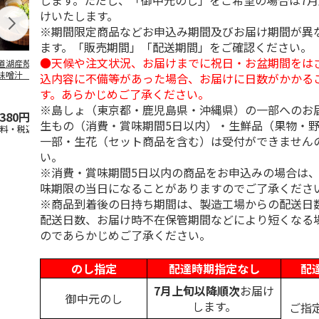
します。ただし、「御中元のし」をご希望の場合は7
けいたします。
※期間限定商品などお申込み期間及びお届け期間が異
ます。「販売期間」「配送期間」をご確認ください。
●天候や注文状況、お届けまでに祝日・お盆期間をは
道湖産殻付きしじ
アマノフーズ「減塩
宍道湖産殻付きしじ
＜お中元＞信
味噌汁 １０食入
いつものおみそ汁 5
み味噌汁 ２０食入
しな味噌Ａ
込内容に不備等があった場合、お届けに日数がかかる
種セット プラス1」
（徳用）
す。あらかじめご了承ください。
…
5.0
（1）
※島しょ（東京都・鹿児島県・沖縄県）の一部へのお
,380円
4,999円
5,280円
2,900円
生もの（消費・賞味期間5日以内）・生鮮品（果物・
送料・税込)
(送料・税込)
(送料・税込)
(送料・税込)
一部・生花（セット商品を含む）は受付ができません
い。
※消費・賞味期間5日以内の商品をお申込みの場合は
味期限の当日になることがありますのでご了承くださ
※商品到着後の日持ち期間は、製造工場からの配送日
配送日数、お届け時不在保管期間などにより短くなる
のであらかじめご了承ください。
のし指定
配達時期指定なし
配
7月上旬以降順次
お届け
御中元のし
します。
ご指