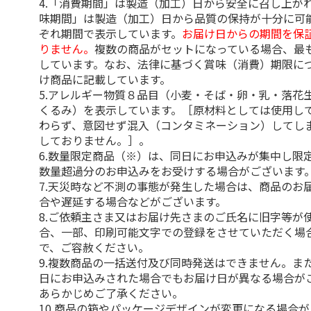
4.「消費期間」は製造（加工）日から安全に召し上が
味期間」は製造（加工）日から品質の保持が十分に可
ぞれ期間で表示しています。
お届け日からの期間を保
りません。
複数の商品がセットになっている場合、最
しています。なお、法律に基づく賞味（消費）期限に
け商品に記載しています。
5.アレルギー物質８品目（小麦・そば・卵・乳・落花
くるみ）を表示しています。［原材料としては使用し
わらず、意図せず混入（コンタミネーション）してし
しておりません。］。
6.数量限定商品（※）は、同日にお申込みが集中し限
数量超過分のお申込みをお受けする場合がございます
7.天災時など不測の事態が発生した場合は、商品のお
合や遅延する場合などがございます。
8.ご依頼主さま又はお届け先さまのご氏名に旧字等が
合、一部、印刷可能文字での登録をさせていただく場
で、ご容赦ください。
9.複数商品の一括送付及び同時発送はできません。ま
日にお申込みされた場合でもお届け日が異なる場合が
あらかじめご了承ください。
10.商品の箱やパッケージデザインが変更になる場合