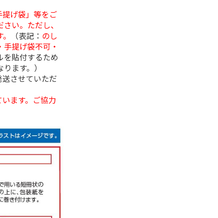
手提げ袋」等をご
ださい。ただし、
す。
（表記：
のし
・手提げ袋不可・
ルを貼付するため
なります。）
発送させていただ
ています。ご協力