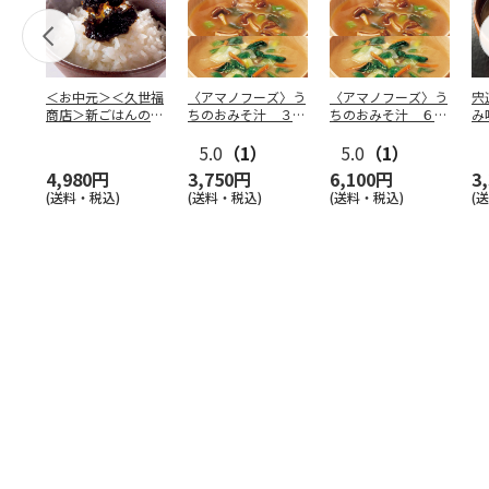
＜お中元＞＜久世福
〈アマノフーズ〉う
〈アマノフーズ〉う
宍
商店＞新ごはんのお
ちのおみそ汁 ３０
ちのおみそ汁 ６０
み
供
食セット
食セット
5.0
（1）
5.0
（1）
4,980円
3,750円
6,100円
3
(送料・税込)
(送料・税込)
(送料・税込)
(