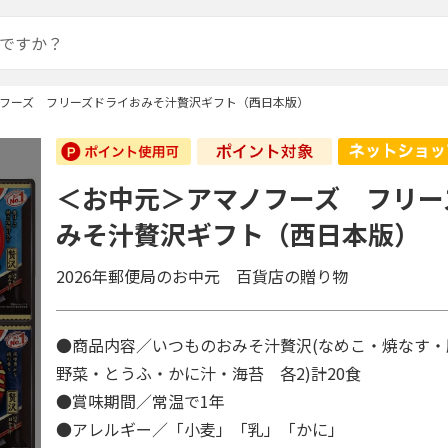
フーズ フリーズドライおみそ汁贅沢ギフト（西日本版）
＜お中元＞アマノフーズ フリー
みそ汁贅沢ギフト（西日本版）
2026年郵便局のお中元 百貨店の贈り物
●商品内容／いつものおみそ汁贅沢(なめこ・焼なす・
野菜・とうふ・かに汁・海苔 各2)計20食
●賞味期間／常温で1年
●アレルギー／「小麦」「乳」「かに」