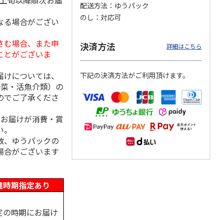
月上旬以降順次お届
配送方法
ゆうパック
のし
対応可
なる場合がござい
さむ場合、また申
州さら
マルコメ・宝幸 フ
健美の里 極だし味
フリーズドライお味
決済方法
詳細はこちら
リーズドライ味噌
噌汁１１食詰合せ
噌汁・スープ詰合せ
ことがございま
汁・スープ詰合せ
【弔事用】
【慶事用】
【弔事用
…
届けについては、
下記の決済方法がご利用頂けます。
3,560円
4,650円
5,730円
野菜・活魚介類）の
(送料・税込)
(送料・税込)
(送料・税込)
のでご了承くださ
、お届けが消費・賞
い。
数、ゆうパックの
場合がございます
達時期指定あり
定の時期にお届け