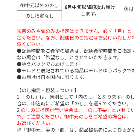
御中元以外ののし
6月中旬以降順次
お届け
（6
します。
のし指定なし
※月のみや旬のみの指定はできません。必ず「月」と
定ください。なお、配達日のご指定はお受けいたしか
承ください。
●配達時間をご希望の場合は、配達希望時間をご指定
ない場合は「希望なし」とさせていただきます。
●ゆうパックでお届けします。
●チルドと表記されている商品はチルドゆうパックで
●お届けは日本国内に限ります。
【のし指定・包装について】
1.「のし」は、原則として「内のし」となります。の
合は、申込時にご希望の「のし」を選んでください。
2.
のしのご指定が無い場合は、「のし不要」とさせて
で、ご注意ください。御中元のしをご希望の場合は、
お選びください。
※「御中元」等の「御」は、商品提供者によりひらが