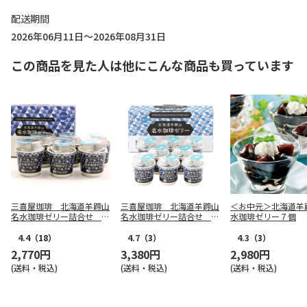
配送期間
2026年06月11日～2026年08月31日
この商品を見た人は他にこんな商品も買っています
三喜屋珈琲 北海道羊蹄山
三喜屋珈琲 北海道羊蹄山
＜お中元＞北海道羊
名水珈琲ゼリー詰合せ M
名水珈琲ゼリー詰合せ M
水珈琲ゼリー７個
CJ-AE
MC-CZ
4.4
（18）
4.7
（3）
4.3
（3）
2,770円
3,380円
2,980円
(送料・税込)
(送料・税込)
(送料・税込)