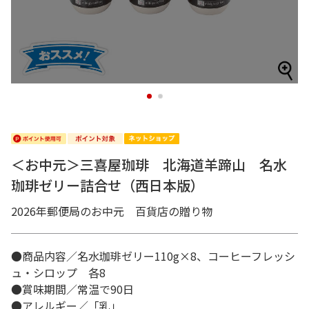
1
2
＜お中元＞三喜屋珈琲 北海道羊蹄山 名水
珈琲ゼリー詰合せ（西日本版）
2026年郵便局のお中元 百貨店の贈り物
●商品内容／名水珈琲ゼリー110g×8、コーヒーフレッシ
ュ・シロップ 各8
●賞味期間／常温で90日
●アレルギー／「乳」