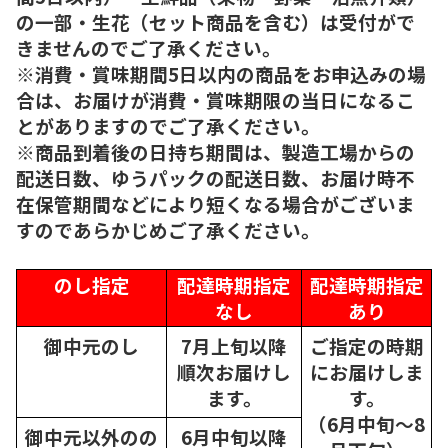
の一部・生花（セット商品を含む）は受付がで
きませんのでご了承ください。
※消費・賞味期間5日以内の商品をお申込みの場
合は、お届けが消費・賞味期限の当日になるこ
とがありますのでご了承ください。
※商品到着後の日持ち期間は、製造工場からの
配送日数、ゆうパックの配送日数、お届け時不
在保管期間などにより短くなる場合がございま
すのであらかじめご了承ください。
のし指定
配達時期指定
配達時期指定
なし
あり
御中元のし
7月上旬以降
ご指定の時期
順次
お届けし
にお届けしま
ます。
す。
（6月中旬～8
御中元以外のの
6月中旬以降