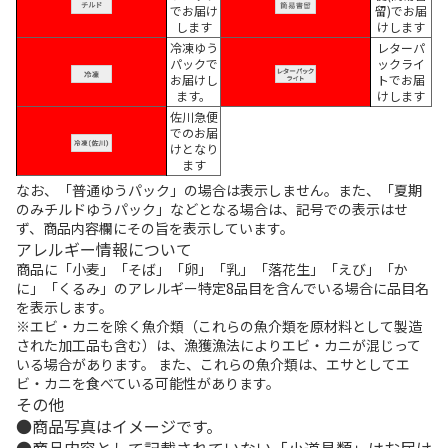
でお届け
留)でお届
します
けします
冷凍ゆう
レターパ
パックで
ックライ
お届けし
トでお届
ます。
けします
佐川急便
でのお届
けとなり
ます
なお、「普通ゆうパック」の場合は表示しません。また、「夏期
のみチルドゆうパック」などとなる場合は、記号での表示はせ
ず、商品内容欄にその旨を表示しています。
アレルギー情報について
商品に「小麦」「そば」「卵」「乳」「落花生」「えび」「か
に」「くるみ」のアレルギー特定8品目を含んでいる場合に品目名
を表示します。
※エビ・カニを除く魚介類（これらの魚介類を原材料として製造
された加工品も含む）は、漁獲漁法によりエビ・カニが混じって
いる場合があります。 また、これらの魚介類は、エサとしてエ
ビ・カニを食べている可能性があります。
その他
商品写真はイメージです。