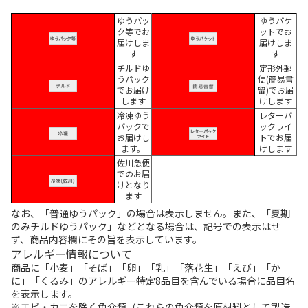
ゆうパッ
ゆうパケ
ク等でお
ットでお
届けしま
届けしま
す
す
チルドゆ
定形外郵
うパック
便(簡易書
でお届け
留)でお届
します
けします
冷凍ゆう
レターパ
パックで
ックライ
お届けし
トでお届
ます。
けします
佐川急便
でのお届
けとなり
ます
なお、「普通ゆうパック」の場合は表示しません。また、「夏期
のみチルドゆうパック」などとなる場合は、記号での表示はせ
ず、商品内容欄にその旨を表示しています。
アレルギー情報について
商品に「小麦」「そば」「卵」「乳」「落花生」「えび」「か
に」「くるみ」のアレルギー特定8品目を含んでいる場合に品目名
を表示します。
※エビ・カニを除く魚介類（これらの魚介類を原材料として製造