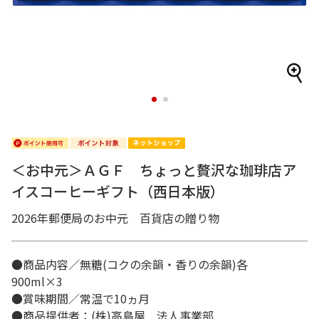
1
2
＜お中元＞ＡＧＦ ちょっと贅沢な珈琲店ア
イスコーヒーギフト（西日本版）
2026年郵便局のお中元 百貨店の贈り物
●商品内容／無糖(コクの余韻・香りの余韻)各
900ml×3
●賞味期間／常温で10ヵ月
●商品提供者：(株)高島屋 法人事業部