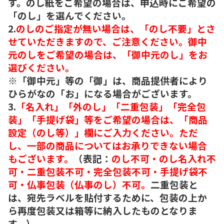
す。のし紙をご希望の場合は、申込時にご希望の
「のし」を選んでください。
2.
のしのご指定が無い場合は、「のし不要」とさ
せていただきますので、ご注意ください。御中
元のしをご希望の場合は、「御中元のし」をお
選びください。
※「御中元」等の「御」は、商品提供者により
ひらがなの「お」になる場合がございます。
3.
「名入れ」「外のし」「二重包装」「完全包
装」「手提げ袋」等をご希望の場合は、「商品
設定（のし等）」欄にご入力ください。ただ
し、一部の商品についてはお承りできない場合
もございます。
（表記：
のし不可・のし名入れ不
可・二重包装不可・完全包装不可・手提げ袋不
可・仏事包装（仏事のし）不可。
二重包装と
は、宛先ラベルを貼付するために、包装の上か
ら再度包装又は箱等に納入したものとなりま
す。）