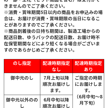
きませんのでご了承ください。
※消費・賞味期間5日以内の商品をお申込みの場
合は、お届けが消費・賞味期限の当日になるこ
とがありますのでご了承ください。
※商品到着後の日持ち期間は、製造工場からの
配送日数、ゆうパックの配送日数、お届け時不
在保管期間などにより短くなる場合がございま
すのであらかじめご了承ください。
のし指定
配達時期指定
配達時期指定
なし
あり
御中元のし
7月上旬以降
ご指定の時期
順次
お届けし
にお届けしま
ます。
す。
（6月中旬～8
御中元以外のの
6月中旬以降
月下旬）
し
順次
お届けし