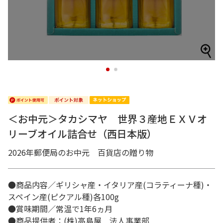
1
2
＜お中元＞タカシマヤ 世界３産地ＥＸＶオ
リーブオイル詰合せ（西日本版）
2026年郵便局のお中元 百貨店の贈り物
●商品内容／ギリシャ産・イタリア産(コラティーナ種)・
スペイン産(ピクアル種)各100g
●賞味期間／常温で1年6ヵ月
●商品提供者：(株)高島屋 法人事業部