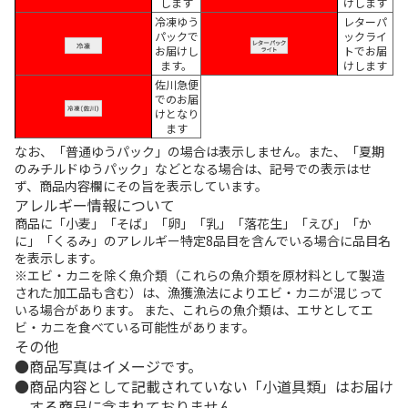
します
けします
冷凍ゆう
レターパ
パックで
ックライ
お届けし
トでお届
ます。
けします
佐川急便
でのお届
けとなり
ます
なお、「普通ゆうパック」の場合は表示しません。また、「夏期
のみチルドゆうパック」などとなる場合は、記号での表示はせ
ず、商品内容欄にその旨を表示しています。
アレルギー情報について
商品に「小麦」「そば」「卵」「乳」「落花生」「えび」「か
に」「くるみ」のアレルギー特定8品目を含んでいる場合に品目名
を表示します。
※エビ・カニを除く魚介類（これらの魚介類を原材料として製造
された加工品も含む）は、漁獲漁法によりエビ・カニが混じって
いる場合があります。 また、これらの魚介類は、エサとしてエ
ビ・カニを食べている可能性があります。
その他
商品写真はイメージです。
商品内容として記載されていない「小道具類」はお届け
する商品に含まれておりません。