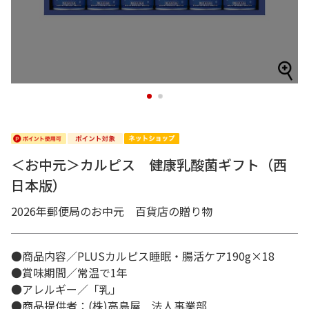
1
2
＜お中元＞カルピス 健康乳酸菌ギフト（西
日本版）
2026年郵便局のお中元 百貨店の贈り物
●商品内容／PLUSカルピス睡眠・腸活ケア190g×18
●賞味期間／常温で1年
●アレルギー／「乳」
●商品提供者：(株)高島屋 法人事業部