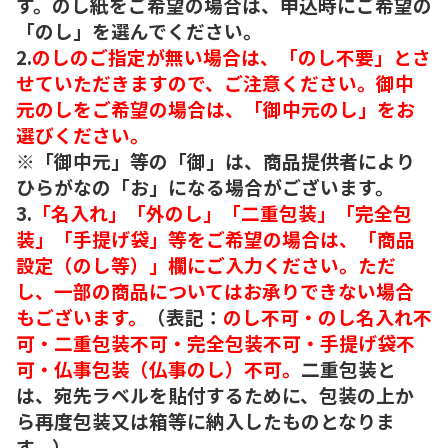
す。のし紙をご希望の場合は、申込時にご希望の
「のし」を選んでください。
2.
のしのご指定が無い場合は、「のし不要」とさ
せていただきますので、ご注意ください。御中
元のしをご希望の場合は、「御中元のし」をお
選びください。
※「御中元」等の「御」は、商品提供者により
ひらがなの「お」になる場合がございます。
3.
「名入れ」「外のし」「二重包装」「完全包
装」「手提げ袋」等をご希望の場合は、「商品
設定（のし等）」欄にご入力ください。ただ
し、一部の商品についてはお承りできない場合
もございます。
（表記：
のし不可・のし名入れ不
可・二重包装不可・完全包装不可・手提げ袋不
可・仏事包装（仏事のし）不可。
二重包装と
は、宛先ラベルを貼付するために、包装の上か
ら再度包装又は箱等に納入したものとなりま
す。）