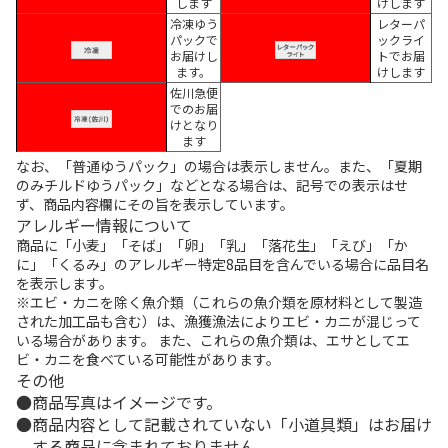
します
けします
冷凍ゆう
レターパ
パックで
ックライ
お届けし
トでお届
ます。
けします
佐川急便
でのお届
けとなり
ます
なお、「普通ゆうパック」の場合は表示しません。また、「夏期
のみチルドゆうパック」などとなる場合は、記号での表示はせ
ず、商品内容欄にその旨を表示しています。
アレルギー情報について
商品に「小麦」「そば」「卵」「乳」「落花生」「えび」「か
に」「くるみ」のアレルギー特定8品目を含んでいる場合に品目名
を表示します。
※エビ・カニを除く魚介類（これらの魚介類を原材料として製造
された加工品も含む）は、漁獲漁法によりエビ・カニが混じって
いる場合があります。 また、これらの魚介類は、エサとしてエ
ビ・カニを食べている可能性があります。
その他
商品写真はイメージです。
商品内容として記載されていない「小道具類」はお届け
する商品に含まれておりません。