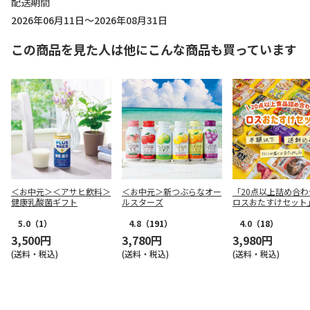
配送期間
2026年06月11日～2026年08月31日
この商品を見た人は他にこんな商品も買っています
＜お中元＞＜アサヒ飲料＞
＜お中元＞新つぶらなオー
「20点以上詰め合わ
健康乳酸菌ギフト
ルスターズ
ロスおたすけセット
5.0
（1）
4.8
（191）
4.0
（18）
3,500円
3,780円
3,980円
(送料・税込)
(送料・税込)
(送料・税込)