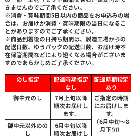
きませんのでご了承ください。
※消費・賞味期間5日以内の商品をお申込みの場
合は、お届けが消費・賞味期限の当日になるこ
とがありますのでご了承ください。
※商品到着後の日持ち期間は、製造工場からの
配送日数、ゆうパックの配送日数、お届け時不
在保管期間などにより短くなる場合がございま
すのであらかじめご了承ください。
のし指定
配達時期指定
配達時期指定
なし
あり
御中元のし
7月上旬以降
ご指定の時期
順次
お届けし
にお届けしま
ます。
す。
（6月中旬～8
御中元以外のの
6月中旬以降
月下旬）
し
順次
お届けし