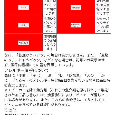
チルドゆ
定形外郵
うパック
便(簡易書
でお届け
留)でお届
します
けします
冷凍ゆう
レターパ
パックで
ックライ
お届けし
トでお届
ます。
けします
佐川急便
でのお届
けとなり
ます
なお、「普通ゆうパック」の場合は表示しません。また、「夏期
のみチルドゆうパック」などとなる場合は、記号での表示はせ
ず、商品内容欄にその旨を表示しています。
アレルギー情報について
商品に「小麦」「そば」「卵」「乳」「落花生」「えび」「か
に」「くるみ」のアレルギー特定8品目を含んでいる場合に品目名
を表示します。
※エビ・カニを除く魚介類（これらの魚介類を原材料として製造
された加工品も含む）は、漁獲漁法によりエビ・カニが混じって
いる場合があります。 また、これらの魚介類は、エサとしてエ
ビ・カニを食べている可能性があります。
その他