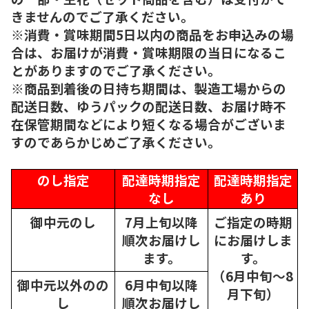
きませんのでご了承ください。
※消費・賞味期間5日以内の商品をお申込みの場
合は、お届けが消費・賞味期限の当日になるこ
とがありますのでご了承ください。
※商品到着後の日持ち期間は、製造工場からの
配送日数、ゆうパックの配送日数、お届け時不
在保管期間などにより短くなる場合がございま
すのであらかじめご了承ください。
のし指定
配達時期指定
配達時期指定
なし
あり
御中元のし
7月上旬以降
ご指定の時期
順次
お届けし
にお届けしま
ます。
す。
（6月中旬～8
御中元以外のの
6月中旬以降
月下旬）
し
順次
お届けし