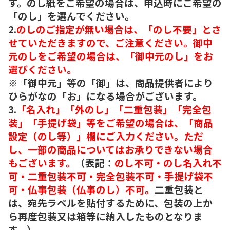
す。のし紙をご希望の場合は、申込時にご希望の
「のし」を選んでください。
2.
のしのご指定が無い場合は、「のし不要」とさ
せていただきますので、ご注意ください。御中
元のしをご希望の場合は、「御中元のし」をお
選びください。
※「御中元」等の「御」は、商品提供者により
ひらがなの「お」になる場合がございます。
3.
「名入れ」「外のし」「二重包装」「完全包
装」「手提げ袋」等をご希望の場合は、「商品
設定（のし等）」欄にご入力ください。ただ
し、一部の商品についてはお承りできない場合
もございます。
（表記：
のし不可・のし名入れ不
可・二重包装不可・完全包装不可・手提げ袋不
可・仏事包装（仏事のし）不可。
二重包装と
は、宛先ラベルを貼付するために、包装の上か
ら再度包装又は箱等に納入したものとなりま
す。）