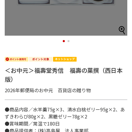
1
2
＜お中元＞福壽堂秀信 福壽の菓撰（西日本
版）
2026年郵便局のお中元 百貨店の贈り物
●商品内容／水羊羹75g×3、清水白桃ゼリー95g×2、あ
ずきわらび80g×2、黒糖ゼリー78g×2
●賞味期間／常温で180日
●商品提供者：(株)高島屋 法人事業部