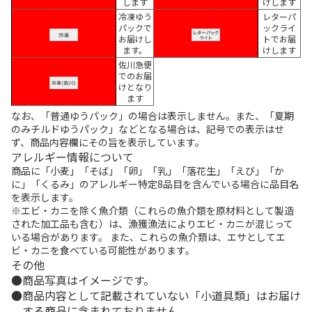
します
けします
冷凍ゆう
レターパ
パックで
ックライ
お届けし
トでお届
ます。
けします
佐川急便
でのお届
けとなり
ます
なお、「普通ゆうパック」の場合は表示しません。また、「夏期
のみチルドゆうパック」などとなる場合は、記号での表示はせ
ず、商品内容欄にその旨を表示しています。
アレルギー情報について
商品に「小麦」「そば」「卵」「乳」「落花生」「えび」「か
に」「くるみ」のアレルギー特定8品目を含んでいる場合に品目名
を表示します。
※エビ・カニを除く魚介類（これらの魚介類を原材料として製造
された加工品も含む）は、漁獲漁法によりエビ・カニが混じって
いる場合があります。 また、これらの魚介類は、エサとしてエ
ビ・カニを食べている可能性があります。
その他
商品写真はイメージです。
商品内容として記載されていない「小道具類」はお届け
する商品に含まれておりません。