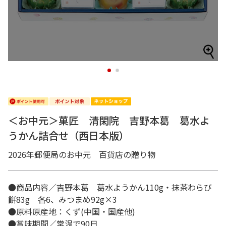
1
2
＜お中元＞菓匠 清閑院 吉野本葛 葛水よ
うかん詰合せ（西日本版）
2026年郵便局のお中元 百貨店の贈り物
●商品内容／吉野本葛 葛水ようかん110g・抹茶わらび
餅83g 各6、みつまめ92g×3
●原料原産地：くず(中国・国産他)
●賞味期間／常温で90日