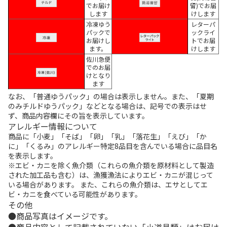
でお届け
留)でお届
します
けします
冷凍ゆう
レターパ
パックで
ックライ
お届けし
トでお届
ます。
けします
佐川急便
でのお届
けとなり
ます
なお、「普通ゆうパック」の場合は表示しません。また、「夏期
のみチルドゆうパック」などとなる場合は、記号での表示はせ
ず、商品内容欄にその旨を表示しています。
アレルギー情報について
商品に「小麦」「そば」「卵」「乳」「落花生」「えび」「か
に」「くるみ」のアレルギー特定8品目を含んでいる場合に品目名
を表示します。
※エビ・カニを除く魚介類（これらの魚介類を原材料として製造
された加工品も含む）は、漁獲漁法によりエビ・カニが混じって
いる場合があります。 また、これらの魚介類は、エサとしてエ
ビ・カニを食べている可能性があります。
その他
商品写真はイメージです。