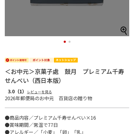
1
2
＜お中元＞京菓子處 鼓月 プレミアム千寿
せんべい（西日本版）
3.0
（1）
レビューを見る
2026年郵便局のお中元 百貨店の贈り物
●商品内容／プレミアム千寿せんべい×16
●賞味期間／常温で77日
●アレルギー／「小麦」「卵」「乳」