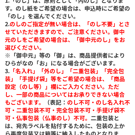
1.「のし」は、原則として「内のし」となりま
す。のし紙をご希望の場合は、申込時にご希望の
「のし」を選んでください。
2.
のしのご指定が無い場合は、「のし不要」とさ
せていただきますので、ご注意ください。御中
元のしをご希望の場合は、「御中元のし」をお
選びください。
※「御中元」等の「御」は、商品提供者により
ひらがなの「お」になる場合がございます。
3.
「名入れ」「外のし」「二重包装」「完全包
装」「手提げ袋」等をご希望の場合は、「商品
設定（のし等）」欄にご入力ください。ただ
し、一部の商品についてはお承りできない場合
もございます。
（表記：
のし不可・のし名入れ不
可・二重包装不可・完全包装不可・手提げ袋不
可・仏事包装（仏事のし）不可。
二重包装と
は、宛先ラベルを貼付するために、包装の上か
ら再度包装又は箱等に納入したものとなりま