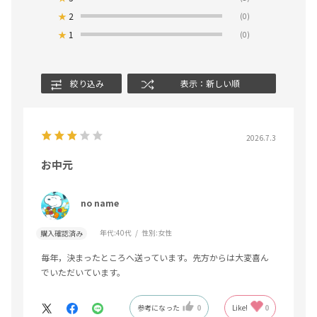
★
2
(0)
★
1
(0)
絞り込み
表示：新しい順
2026.7.3
お中元
no name
年代:
40代
性別:
女性
購入確認済み
毎年，決まったところへ送っています。先方からは大変喜ん
でいただいています。
参考になった
0
Like!
0