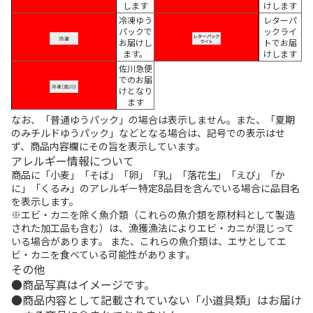
します
けします
冷凍ゆう
レターパ
パックで
ックライ
お届けし
トでお届
ます。
けします
佐川急便
でのお届
けとなり
ます
なお、「普通ゆうパック」の場合は表示しません。また、「夏期
のみチルドゆうパック」などとなる場合は、記号での表示はせ
ず、商品内容欄にその旨を表示しています。
アレルギー情報について
商品に「小麦」「そば」「卵」「乳」「落花生」「えび」「か
に」「くるみ」のアレルギー特定8品目を含んでいる場合に品目名
を表示します。
※エビ・カニを除く魚介類（これらの魚介類を原材料として製造
された加工品も含む）は、漁獲漁法によりエビ・カニが混じって
いる場合があります。 また、これらの魚介類は、エサとしてエ
ビ・カニを食べている可能性があります。
その他
商品写真はイメージです。
商品内容として記載されていない「小道具類」はお届け