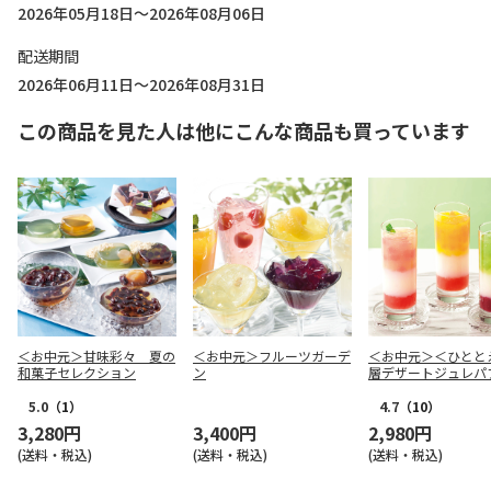
2026年05月18日～2026年08月06日
配送期間
2026年06月11日～2026年08月31日
この商品を見た人は他にこんな商品も買っています
＜お中元＞甘味彩々 夏の
＜お中元＞フルーツガーデ
＜お中元＞＜ひとと
和菓子セレクション
ン
層デザートジュレパ
国産フルーツ入り～
5.0
（1）
4.7
（10）
3,280円
3,400円
2,980円
(送料・税込)
(送料・税込)
(送料・税込)