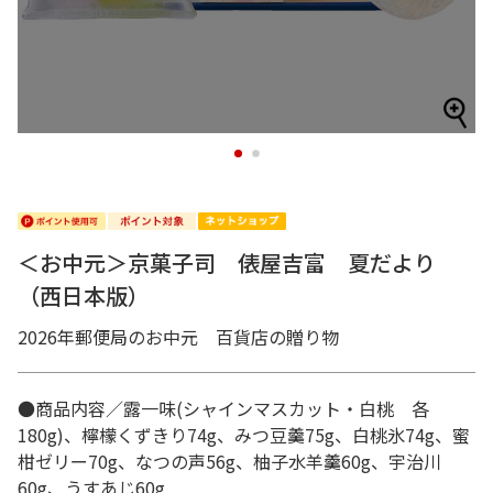
1
2
＜お中元＞京菓子司 俵屋吉富 夏だより
（西日本版）
2026年郵便局のお中元 百貨店の贈り物
●商品内容／露一味(シャインマスカット・白桃 各
180g)、檸檬くずきり74g、みつ豆羹75g、白桃氷74g、蜜
柑ゼリー70g、なつの声56g、柚子水羊羹60g、宇治川
60g、うすあじ60g