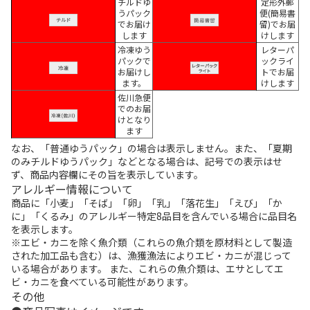
チルドゆ
定形外郵
うパック
便(簡易書
でお届け
留)でお届
します
けします
冷凍ゆう
レターパ
パックで
ックライ
お届けし
トでお届
ます。
けします
佐川急便
でのお届
けとなり
ます
なお、「普通ゆうパック」の場合は表示しません。また、「夏期
のみチルドゆうパック」などとなる場合は、記号での表示はせ
ず、商品内容欄にその旨を表示しています。
アレルギー情報について
商品に「小麦」「そば」「卵」「乳」「落花生」「えび」「か
に」「くるみ」のアレルギー特定8品目を含んでいる場合に品目名
を表示します。
※エビ・カニを除く魚介類（これらの魚介類を原材料として製造
された加工品も含む）は、漁獲漁法によりエビ・カニが混じって
いる場合があります。 また、これらの魚介類は、エサとしてエ
ビ・カニを食べている可能性があります。
その他