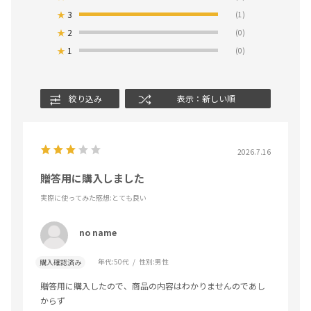
★
3
(1)
★
2
(0)
★
1
(0)
絞り込み
表示：新しい順
2026.7.16
贈答用に購入しました
実際に使ってみた感想
:とても良い
no name
年代:
50代
性別:
男性
購入確認済み
贈答用に購入したので、商品の内容はわかりませんのであし
からず