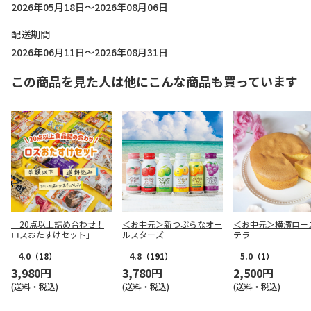
2026年05月18日～2026年08月06日
配送期間
2026年06月11日～2026年08月31日
この商品を見た人は他にこんな商品も買っています
「20点以上詰め合わせ！
＜お中元＞新つぶらなオー
＜お中元＞横濱ロー
ロスおたすけセット」
ルスターズ
テラ
4.0
（18）
4.8
（191）
5.0
（1）
3,980円
3,780円
2,500円
(送料・税込)
(送料・税込)
(送料・税込)