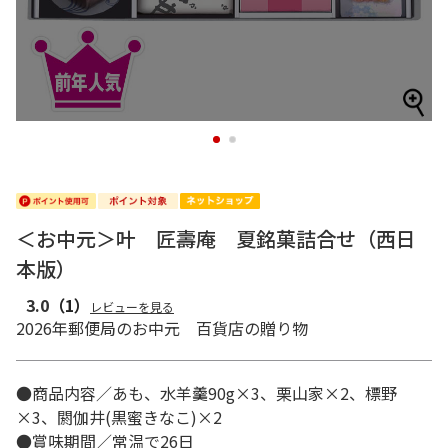
1
2
＜お中元＞叶 匠壽庵 夏銘菓詰合せ（西日
本版）
3.0
（1）
レビューを見る
2026年郵便局のお中元 百貨店の贈り物
●商品内容／あも、水羊羹90g×3、栗山家×2、標野
×3、閼伽井(黒蜜きなこ)×2
●賞味期間／常温で26日