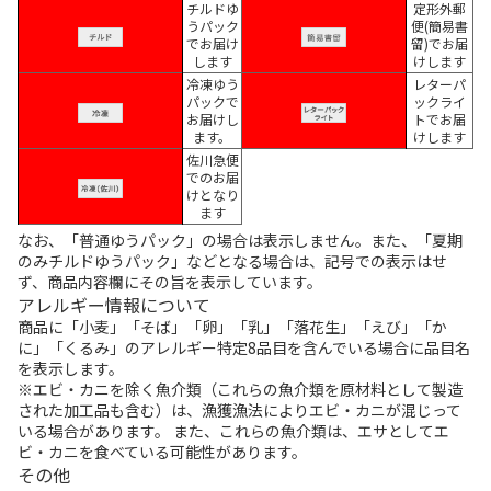
チルドゆ
定形外郵
うパック
便(簡易書
でお届け
留)でお届
します
けします
冷凍ゆう
レターパ
パックで
ックライ
お届けし
トでお届
ます。
けします
佐川急便
でのお届
けとなり
ます
なお、「普通ゆうパック」の場合は表示しません。また、「夏期
のみチルドゆうパック」などとなる場合は、記号での表示はせ
ず、商品内容欄にその旨を表示しています。
アレルギー情報について
商品に「小麦」「そば」「卵」「乳」「落花生」「えび」「か
に」「くるみ」のアレルギー特定8品目を含んでいる場合に品目名
を表示します。
※エビ・カニを除く魚介類（これらの魚介類を原材料として製造
された加工品も含む）は、漁獲漁法によりエビ・カニが混じって
いる場合があります。 また、これらの魚介類は、エサとしてエ
ビ・カニを食べている可能性があります。
その他