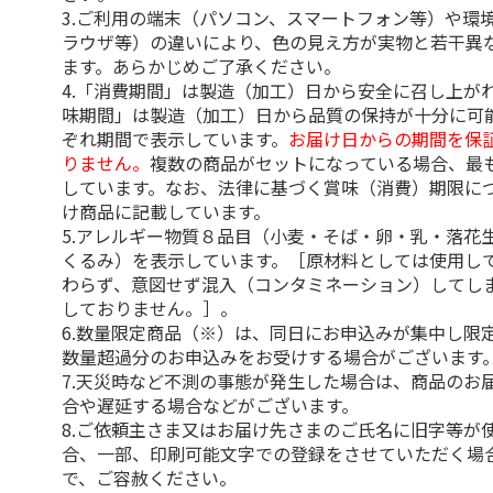
3.ご利用の端末（パソコン、スマートフォン等）や環
ラウザ等）の違いにより、色の見え方が実物と若干異
ます。あらかじめご了承ください。
4.「消費期間」は製造（加工）日から安全に召し上が
味期間」は製造（加工）日から品質の保持が十分に可
ぞれ期間で表示しています。
お届け日からの期間を保
りません。
複数の商品がセットになっている場合、最
しています。なお、法律に基づく賞味（消費）期限に
け商品に記載しています。
5.アレルギー物質８品目（小麦・そば・卵・乳・落花
くるみ）を表示しています。［原材料としては使用し
わらず、意図せず混入（コンタミネーション）してし
しておりません。］。
6.数量限定商品（※）は、同日にお申込みが集中し限
数量超過分のお申込みをお受けする場合がございます
7.天災時など不測の事態が発生した場合は、商品のお
合や遅延する場合などがございます。
8.ご依頼主さま又はお届け先さまのご氏名に旧字等が
合、一部、印刷可能文字での登録をさせていただく場
で、ご容赦ください。