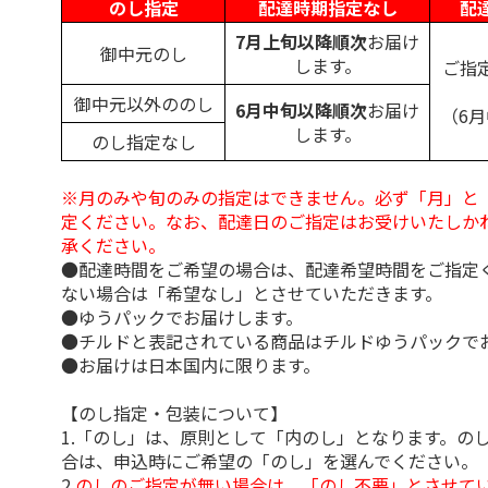
のし指定
配達時期指定なし
配
7月上旬以降順次
お届け
御中元のし
します。
ご指
御中元以外ののし
6月中旬以降順次
お届け
（6
します。
のし指定なし
※月のみや旬のみの指定はできません。必ず「月」と
定ください。なお、配達日のご指定はお受けいたしか
承ください。
●配達時間をご希望の場合は、配達希望時間をご指定
ない場合は「希望なし」とさせていただきます。
●ゆうパックでお届けします。
●チルドと表記されている商品はチルドゆうパックで
●お届けは日本国内に限ります。
【のし指定・包装について】
1.「のし」は、原則として「内のし」となります。の
合は、申込時にご希望の「のし」を選んでください。
2.
のしのご指定が無い場合は、「のし不要」とさせて