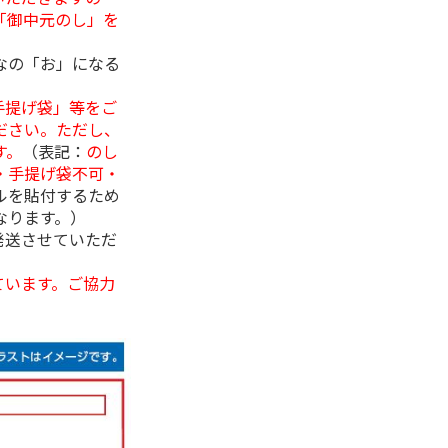
「御中元のし」を
なの「お」になる
手提げ袋」等をご
ださい。ただし、
す。
（表記：
のし
・手提げ袋不可・
ルを貼付するため
なります。）
発送させていただ
ています。ご協力