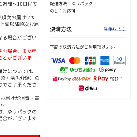
1週間～10日程度
配送方法
ゆうパック
のし
対応可
降順次お届けいた
月上旬以降順次お届
「チョ
＜沼津深海プリン工
【冷凍】三國シェフ
＜お中元＞＜ねんり
決済方法
詳細はこちら
ップポ
房＞プレーン・深海
推奨 2種のブリュレ
ん家＞夏限定 ひと
なる場合がござい
プリンセット
6個セット(クレー
…
くちバーム詰合せ
5.0
（4）
４種
…
下記の決済方法がご利用頂けます。
3,900円
4,320円
3,980円
さむ場合、また申
(送料・税込)
(送料・税込)
(送料・税込)
ことがございま
届けについては、
野菜・活魚介類）の
のでご了承くださ
、お届けが消費・賞
い。
数、ゆうパックの
場合がございます