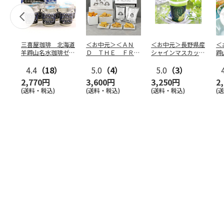
三喜屋珈琲 北海道
＜お中元＞＜ＡＮ
＜お中元＞長野県産
＜
羊蹄山名水珈琲ゼリ
Ｄ ＴＨＥ ＦＲＩ
シャインマスカット
蹄
ー詰合せ MCJ-AE
ＥＴ＞ドライフリッ
のゼリー
７
4.4
（18）
ト５種
5.0
（4）
…
5.0
（3）
2,770円
3,600円
3,250円
2
(送料・税込)
(送料・税込)
(送料・税込)
(