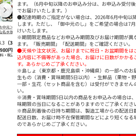
ます。（6月中旬以降のお申込み分は、お申込み受付後
でお届けいたします。）
●配達時期のご指定がない場合は、2026年6月中旬以
します。ただし、「御中元のし」をご希望の場合は7
お中元＞北海道羊
＜お中元＞＜ひとと
＜お中元＞＜銀座千
バンホーテン
けいたします。
山名水珈琲ゼリー
え＞３層デザートジ
疋屋＞銀座ゼリー９
コレートシロ
※期間限定商品などお申込み期間及びお届け期間が異
個
ュレパフェ～国産フ
個
ーション」
4.3
（3）
ルー
4.7
…
（10）
5.0
（5）
30g×21
…
ます。「販売期間」「配送期間」をご確認ください。
,980円
2,980円
3,240円
4,980円
●天候や注文状況、お届けまでに祝日・お盆期間をは
送料・税込)
(送料・税込)
(送料・税込)
(送料・税込)
込内容に不備等があった場合、お届けに日数がかかる
す。あらかじめご了承ください。
※島しょ（東京都・鹿児島県・沖縄県）の一部へのお
生もの（消費・賞味期間5日以内）・生鮮品（果物・
一部・生花（セット商品を含む）は受付ができません
い。
※消費・賞味期間5日以内の商品をお申込みの場合は
味期限の当日になることがありますのでご了承くださ
※商品到着後の日持ち期間は、製造工場からの配送日
配送日数、お届け時不在保管期間などにより短くなる
のであらかじめご了承ください。