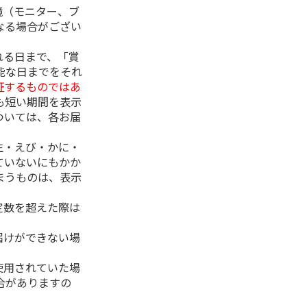
境（モニター、ブ
なる場合がござい
れる日まで、「賞
能な日までをそれ
証するものではあ
も短い期間を表示
ついては、各お届
生・えび・かに・
ていないにもかか
まうものは、表示
定数を超えた際は
。
届けができない場
使用されていた場
合がありますの