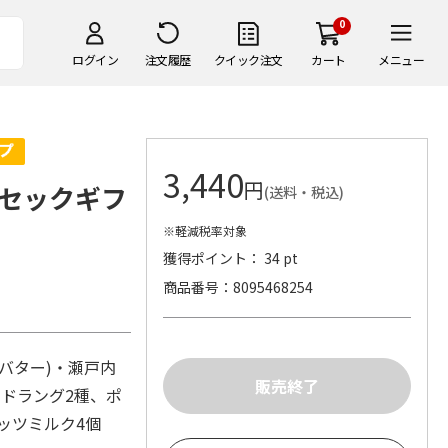
0
ログイン
注文履歴
クイック注文
カート
メニュー
3,440
円
セックギフ
(送料・税込)
※軽減税率対象
獲得ポイント： 34 pt
商品番号
8095468254
バター)・瀬戸内
ドラング2種、ポ
ッツミルク4個