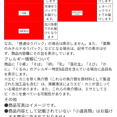
します
けします
冷凍ゆう
レターパ
パックで
ックライ
お届けし
トでお届
ます。
けします
佐川急便
でのお届
けとなり
ます
なお、「普通ゆうパック」の場合は表示しません。また、「夏期
のみチルドゆうパック」などとなる場合は、記号での表示はせ
ず、商品内容欄にその旨を表示しています。
アレルギー情報について
商品に「小麦」「そば」「卵」「乳」「落花生」「えび」「か
に」「くるみ」のアレルギー特定8品目を含んでいる場合に品目名
を表示します。
※エビ・カニを除く魚介類（これらの魚介類を原材料として製造
された加工品も含む）は、漁獲漁法によりエビ・カニが混じって
いる場合があります。 また、これらの魚介類は、エサとしてエ
ビ・カニを食べている可能性があります。
その他
商品写真はイメージです。
商品内容として記載されていない「小道具類」はお届け
する商品に含まれておりません。