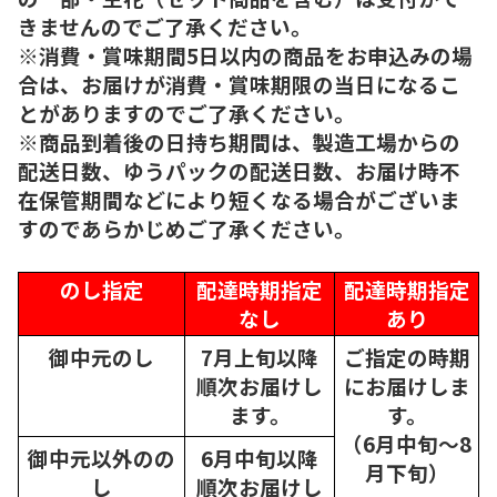
きませんのでご了承ください。
※消費・賞味期間5日以内の商品をお申込みの場
合は、お届けが消費・賞味期限の当日になるこ
とがありますのでご了承ください。
※商品到着後の日持ち期間は、製造工場からの
配送日数、ゆうパックの配送日数、お届け時不
在保管期間などにより短くなる場合がございま
すのであらかじめご了承ください。
のし指定
配達時期指定
配達時期指定
なし
あり
御中元のし
7月上旬以降
ご指定の時期
順次
お届けし
にお届けしま
ます。
す。
（6月中旬～8
御中元以外のの
6月中旬以降
月下旬）
し
順次
お届けし