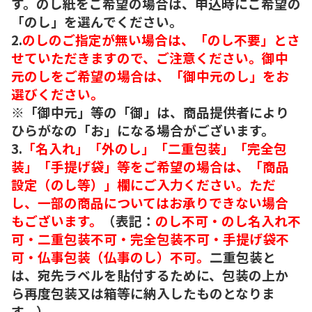
す。のし紙をご希望の場合は、申込時にご希望の
「のし」を選んでください。
2.
のしのご指定が無い場合は、「のし不要」とさ
せていただきますので、ご注意ください。御中
元のしをご希望の場合は、「御中元のし」をお
選びください。
※「御中元」等の「御」は、商品提供者により
ひらがなの「お」になる場合がございます。
3.
「名入れ」「外のし」「二重包装」「完全包
装」「手提げ袋」等をご希望の場合は、「商品
設定（のし等）」欄にご入力ください。ただ
し、一部の商品についてはお承りできない場合
もございます。
（表記：
のし不可・のし名入れ不
可・二重包装不可・完全包装不可・手提げ袋不
可・仏事包装（仏事のし）不可。
二重包装と
は、宛先ラベルを貼付するために、包装の上か
ら再度包装又は箱等に納入したものとなりま
す。）