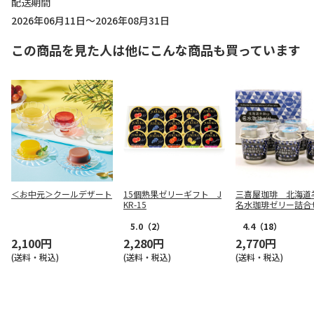
配送期間
2026年06月11日～2026年08月31日
この商品を見た人は他にこんな商品も買っています
＜お中元＞クールデザート
15個熟果ゼリーギフト J
三喜屋珈琲 北海道
KR-15
名水珈琲ゼリー詰合
CJ-AE
5.0
（2）
4.4
（18）
2,100円
2,280円
2,770円
(送料・税込)
(送料・税込)
(送料・税込)