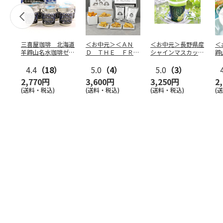
三喜屋珈琲 北海道
＜お中元＞＜ＡＮ
＜お中元＞長野県産
＜
羊蹄山名水珈琲ゼリ
Ｄ ＴＨＥ ＦＲＩ
シャインマスカット
蹄
ー詰合せ MCJ-AE
ＥＴ＞ドライフリッ
のゼリー
７
4.4
（18）
ト５種
5.0
（4）
…
5.0
（3）
2,770円
3,600円
3,250円
2
(送料・税込)
(送料・税込)
(送料・税込)
(