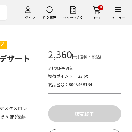
0
ログイン
注文履歴
クイック注文
カート
メニュー
2,360
円
デザート
(送料・税込)
※軽減税率対象
獲得ポイント： 23 pt
商品番号
8095468184
・マスクメロン
くらんぼ(佐藤