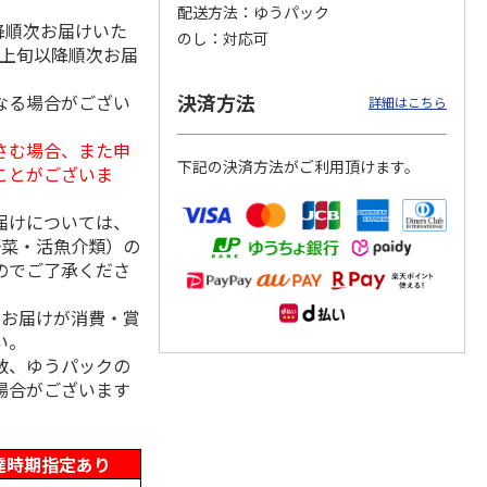
配送方法
ゆうパック
降順次お届けいた
のし
対応可
月上旬以降順次お届
「チョ
＜沼津深海プリン工
【冷凍】三國シェフ
＜お中元＞＜ねんり
決済方法
なる場合がござい
詳細はこちら
ップポ
房＞プレーン・深海
推奨 2種のブリュレ
ん家＞夏限定 ひと
プリンセット
6個セット(クレー
…
くちバーム詰合せ
さむ場合、また申
5.0
（4）
４種
…
下記の決済方法がご利用頂けます。
ことがございま
3,900円
4,320円
3,980円
(送料・税込)
(送料・税込)
(送料・税込)
届けについては、
野菜・活魚介類）の
のでご了承くださ
、お届けが消費・賞
い。
数、ゆうパックの
場合がございます
達時期指定あり