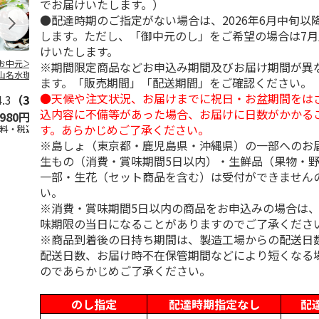
でお届けいたします。）
●配達時期のご指定がない場合は、2026年6月中旬以
します。ただし、「御中元のし」をご希望の場合は7
けいたします。
お中元＞北海道羊
＜お中元＞＜ひとと
＜お中元＞＜銀座千
バンホーテン
※期間限定商品などお申込み期間及びお届け期間が異
山名水珈琲ゼリー
え＞３層デザートジ
疋屋＞銀座ゼリー９
コレートシロ
ます。「販売期間」「配送期間」をご確認ください。
個
ュレパフェ～国産フ
個
ーション」
●天候や注文状況、お届けまでに祝日・お盆期間をは
4.3
（3）
ルー
4.7
…
（10）
5.0
（5）
30g×21
…
込内容に不備等があった場合、お届けに日数がかかる
,980円
2,980円
3,240円
4,980円
す。あらかじめご了承ください。
送料・税込)
(送料・税込)
(送料・税込)
(送料・税込)
※島しょ（東京都・鹿児島県・沖縄県）の一部へのお
生もの（消費・賞味期間5日以内）・生鮮品（果物・
一部・生花（セット商品を含む）は受付ができません
い。
※消費・賞味期間5日以内の商品をお申込みの場合は
味期限の当日になることがありますのでご了承くださ
※商品到着後の日持ち期間は、製造工場からの配送日
配送日数、お届け時不在保管期間などにより短くなる
のであらかじめご了承ください。
のし指定
配達時期指定なし
配