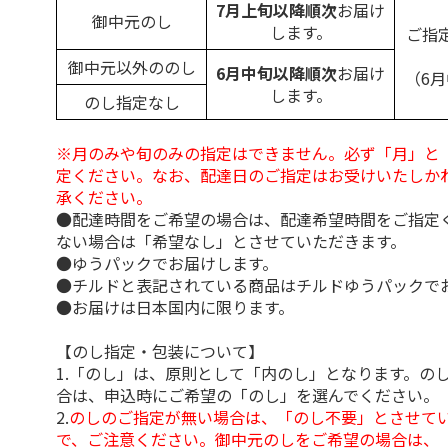
7月上旬以降順次
お届け
御中元のし
します。
ご指
御中元以外ののし
6月中旬以降順次
お届け
（6
します。
のし指定なし
※月のみや旬のみの指定はできません。必ず「月」と
定ください。なお、配達日のご指定はお受けいたしか
承ください。
●配達時間をご希望の場合は、配達希望時間をご指定
ない場合は「希望なし」とさせていただきます。
●ゆうパックでお届けします。
●チルドと表記されている商品はチルドゆうパックで
●お届けは日本国内に限ります。
【のし指定・包装について】
1.「のし」は、原則として「内のし」となります。の
合は、申込時にご希望の「のし」を選んでください。
2.
のしのご指定が無い場合は、「のし不要」とさせて
で、ご注意ください。御中元のしをご希望の場合は、