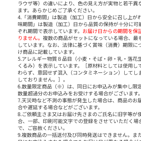
ラウザ等）の違いにより、色の見え方が実物と若干異
ます。あらかじめご了承ください。
4.「消費期間」は製造（加工）日から安全に召し上が
味期間」は製造（加工）日から品質の保持が十分に可
ぞれ期間で表示しています。
お届け日からの期間を保
りません。
複数の商品がセットになっている場合、最
しています。なお、法律に基づく賞味（消費）期限に
け商品に記載しています。
5.アレルギー物質８品目（小麦・そば・卵・乳・落花
くるみ）を表示しています。［原材料としては使用し
わらず、意図せず混入（コンタミネーション）してし
しておりません。］。
6.数量限定商品（※）は、同日にお申込みが集中し限
数量超過分のお申込みをお受けする場合がございます
7.天災時など不測の事態が発生した場合は、商品のお
合や遅延する場合などがございます。
8.ご依頼主さま又はお届け先さまのご氏名に旧字等が
合、一部、印刷可能文字での登録をさせていただく場
で、ご容赦ください。
9.複数商品の一括送付及び同時発送はできません。ま