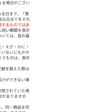
なる場合がござい
れる日まで、「賞
能な日までをそれ
証するものではあ
も短い期間を表示
ついては、各お届
生・えび・かに・
ていないにもかか
まうものは、表示
定数を超えた際は
。
届けができない場
使用されていた場
合がありますの
た、同一商品を同