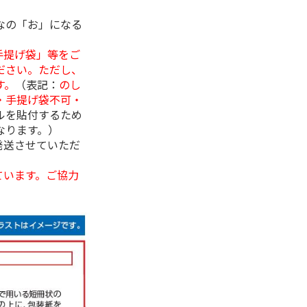
なの「お」になる
手提げ袋」等をご
ださい。ただし、
す。
（表記：
のし
・手提げ袋不可・
ルを貼付するため
なります。）
発送させていただ
ています。ご協力