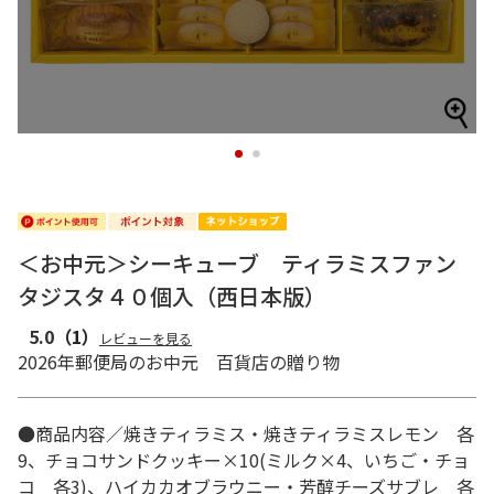
1
2
＜お中元＞シーキューブ ティラミスファン
タジスタ４０個入（西日本版）
5.0
（1）
レビューを見る
2026年郵便局のお中元 百貨店の贈り物
●商品内容／焼きティラミス・焼きティラミスレモン 各
9、チョコサンドクッキー×10(ミルク×4、いちご・チョ
コ 各3)、ハイカカオブラウニー・芳醇チーズサブレ 各