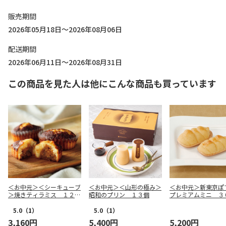
販売期間
2026年05月18日～2026年08月06日
配送期間
2026年06月11日～2026年08月31日
この商品を見た人は他にこんな商品も買っています
＜お中元＞＜シーキューブ
＜お中元＞＜山形の極み＞
＜お中元＞新東京
＞焼きティラミス １２個
昭和のプリン １３個
プレミアムミニ ３
入
り
5.0
（1）
5.0
（1）
3,160円
5,400円
5,200円