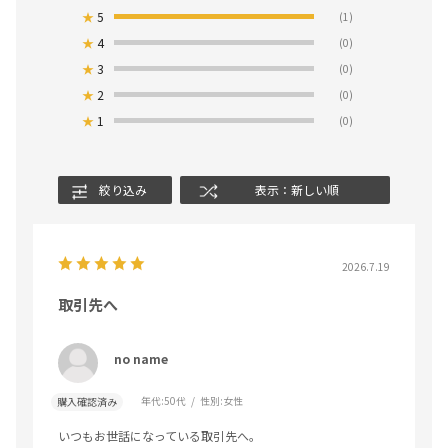
★
5
(1)
★
4
(0)
★
3
(0)
★
2
(0)
★
1
(0)
絞り込み
表示：新しい順
2026.7.19
取引先へ
no name
年代:
50代
性別:
女性
購入確認済み
いつもお世話になっている取引先へ。