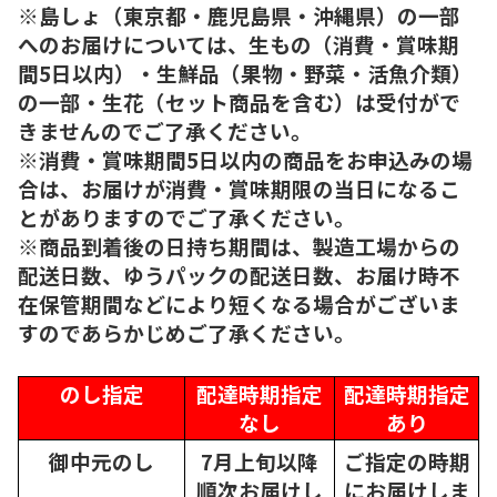
※島しょ（東京都・鹿児島県・沖縄県）の一部
へのお届けについては、生もの（消費・賞味期
間5日以内）・生鮮品（果物・野菜・活魚介類）
の一部・生花（セット商品を含む）は受付がで
きませんのでご了承ください。
※消費・賞味期間5日以内の商品をお申込みの場
合は、お届けが消費・賞味期限の当日になるこ
とがありますのでご了承ください。
※商品到着後の日持ち期間は、製造工場からの
配送日数、ゆうパックの配送日数、お届け時不
在保管期間などにより短くなる場合がございま
すのであらかじめご了承ください。
のし指定
配達時期指定
配達時期指定
なし
あり
御中元のし
7月上旬以降
ご指定の時期
順次
お届けし
にお届けしま