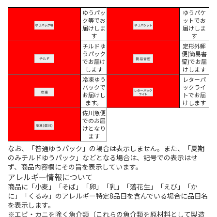
ゆうパッ
ゆうパケ
ク等でお
ットでお
届けしま
届けしま
す
す
チルドゆ
定形外郵
うパック
便(簡易書
でお届け
留)でお届
します
けします
冷凍ゆう
レターパ
パックで
ックライ
お届けし
トでお届
ます。
けします
佐川急便
でのお届
けとなり
ます
なお、「普通ゆうパック」の場合は表示しません。また、「夏期
のみチルドゆうパック」などとなる場合は、記号での表示はせ
ず、商品内容欄にその旨を表示しています。
アレルギー情報について
商品に「小麦」「そば」「卵」「乳」「落花生」「えび」「か
に」「くるみ」のアレルギー特定8品目を含んでいる場合に品目名
を表示します。
※エビ・カニを除く魚介類（これらの魚介類を原材料として製造