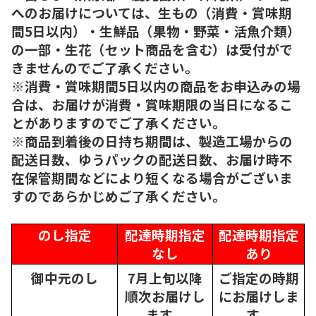
へのお届けについては、生もの（消費・賞味期
間5日以内）・生鮮品（果物・野菜・活魚介類）
の一部・生花（セット商品を含む）は受付がで
きませんのでご了承ください。
※消費・賞味期間5日以内の商品をお申込みの場
合は、お届けが消費・賞味期限の当日になるこ
とがありますのでご了承ください。
※商品到着後の日持ち期間は、製造工場からの
配送日数、ゆうパックの配送日数、お届け時不
在保管期間などにより短くなる場合がございま
すのであらかじめご了承ください。
のし指定
配達時期指定
配達時期指定
なし
あり
御中元のし
7月上旬以降
ご指定の時期
順次
お届けし
にお届けしま
ます。
す。