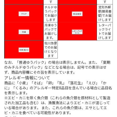
す
す
チルドゆ
定形外郵
うパック
便(簡易書
でお届け
留)でお届
します
けします
冷凍ゆう
レターパ
パックで
ックライ
お届けし
トでお届
ます。
けします
佐川急便
でのお届
けとなり
ます
なお、「普通ゆうパック」の場合は表示しません。また、「夏期
のみチルドゆうパック」などとなる場合は、記号での表示はせ
ず、商品内容欄にその旨を表示しています。
アレルギー情報について
商品に「小麦」「そば」「卵」「乳」「落花生」「えび」「か
に」「くるみ」のアレルギー特定8品目を含んでいる場合に品目名
を表示します。
※エビ・カニを除く魚介類（これらの魚介類を原材料として製造
された加工品も含む）は、漁獲漁法によりエビ・カニが混じって
いる場合があります。 また、これらの魚介類は、エサとしてエ
ビ・カニを食べている可能性があります。