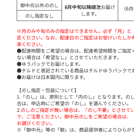
御中元以外ののし
6月中旬以降順次
お届け
（6
します。
のし指定なし
※月のみや旬のみの指定はできません。必ず「月」と
定ください。なお、配達日のご指定はお受けいたしか
承ください。
●配達時間をご希望の場合は、配達希望時間をご指定
ない場合は「希望なし」とさせていただきます。
●ゆうパックでお届けします。
●チルドと表記されている商品はチルドゆうパックで
●お届けは日本国内に限ります。
【のし指定・包装について】
1.「のし」は、原則として「内のし」となります。の
合は、申込時にご希望の「のし」を選んでください。
2.
のしのご指定が無い場合は、「のし不要」とさせて
で、ご注意ください。御中元のしをご希望の場合は、
お選びください。
※「御中元」等の「御」は、商品提供者によりひらが