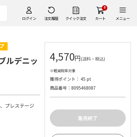
0
ログイン
注文履歴
クイック注文
カート
メニュー
4,570
円
ブルデニッ
(送料・税込)
※軽減税率対象
獲得ポイント： 45 pt
商品番号
8095468087
g、プレステージ