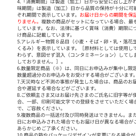
4.「消費期間」は製造（加工）日から安全に召し上が
味期間」は製造（加工）日から品質の保持が十分に可
ぞれ期間で表示しています。
お届け日からの期間を保
りません。
複数の商品がセットになっている場合、最
しています。なお、法律に基づく賞味（消費）期限に
け商品に記載しています。
5.アレルギー物質８品目（小麦・そば・卵・乳・落花
くるみ）を表示しています。［原材料としては使用し
わらず、意図せず混入（コンタミネーション）してし
しておりません。］。
6.数量限定商品（※）は、同日にお申込みが集中し限
数量超過分のお申込みをお受けする場合がございます
7.天災時など不測の事態が発生した場合は、商品のお
合や遅延する場合などがございます。
8.ご依頼主さま又はお届け先さまのご氏名に旧字等が
合、一部、印刷可能文字での登録をさせていただく場
で、ご容赦ください。
9.複数商品の一括送付及び同時発送はできません。ま
日にお申込みされた場合でもお届け日が異なる場合が
あらかじめご了承ください。
10.商品の箱やパッケージデザインが変更になる場合