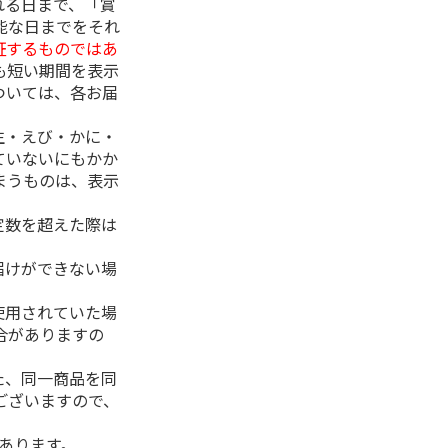
れる日まで、「賞
能な日までをそれ
証するものではあ
も短い期間を表示
ついては、各お届
生・えび・かに・
ていないにもかか
まうものは、表示
定数を超えた際は
。
届けができない場
使用されていた場
合がありますの
た、同一商品を同
ございますので、
があります。