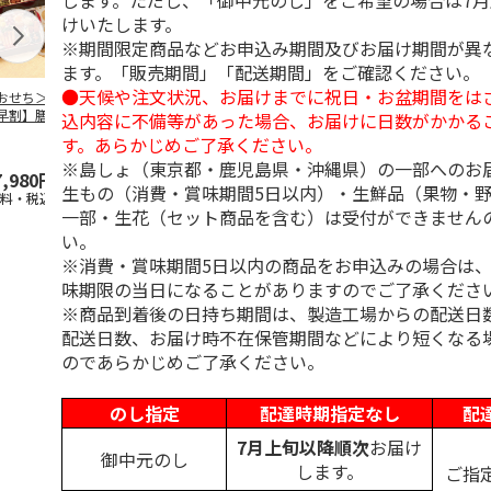
します。ただし、「御中元のし」をご希望の場合は7
けいたします。
※期間限定商品などお申込み期間及びお届け期間が異
ます。「販売期間」「配送期間」をご確認ください。
●天候や注文状況、お届けまでに祝日・お盆期間をは
おせち＞【スーパ
＜おせち＞【冷凍】
＜おせち＞【冷凍】
＜おせち＞【
早割】膳人（かし
おせち早割 札幌市
おせち早割 蟹と肉
おせち早割 
込内容に不備等があった場合、お届けに日数がかかる
びと） 和洋中三
中央卸売市場発 彩
オードブルおせち
中央卸売市場
す。あらかじめご了承ください。
重
膳
都膳
※島しょ（東京都・鹿児島県・沖縄県）の一部へのお
7,980円
15,000円
22,180円
22,700円
生もの（消費・賞味期間5日以内）・生鮮品（果物・
送料・税込)
(送料・税込)
(送料・税込)
(送料・税込)
一部・生花（セット商品を含む）は受付ができません
い。
※消費・賞味期間5日以内の商品をお申込みの場合は
味期限の当日になることがありますのでご了承くださ
※商品到着後の日持ち期間は、製造工場からの配送日
配送日数、お届け時不在保管期間などにより短くなる
のであらかじめご了承ください。
のし指定
配達時期指定なし
配
7月上旬以降順次
お届け
御中元のし
します。
ご指