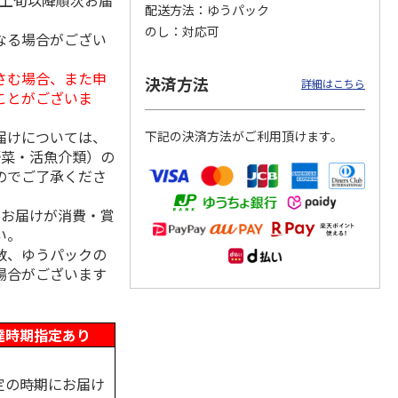
月上旬以降順次お届
配送方法
ゆうパック
のし
対応可
なる場合がござい
さむ場合、また申
冷凍】
＜おせち＞【冷凍】
＜おせち＞【冷凍】
＜おせち＞【冷凍】
決済方法
詳細はこちら
札幌市
おせち早割 札幌市
おせち早割 札幌市
おせち早割 蟹甲羅
ことがございま
発 北
中央卸売市場発 北
中央卸売市場発 北
もりおせち
の初
…
の漁
…
届けについては、
下記の決済方法がご利用頂けます。
20,300円
27,000円
22,180円
野菜・活魚介類）の
(送料・税込)
(送料・税込)
(送料・税込)
のでご了承くださ
、お届けが消費・賞
い。
数、ゆうパックの
場合がございます
達時期指定あり
定の時期にお届け