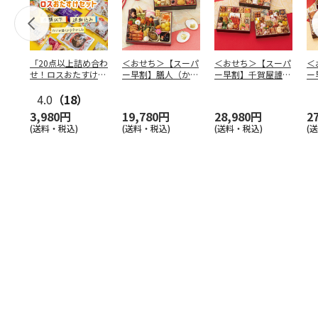
「20点以上詰め合わ
＜おせち＞【スーパ
＜おせち＞【スーパ
＜
せ！ロスおたすけセ
ー早割】膳人（かし
ー早割】千賀屋謹
ー
ット」
はびと） 和洋中二
製 迎春おせち料理
は
4.0
（18）
段重
「千富
…
段
3,980円
19,780円
28,980円
2
(送料・税込)
(送料・税込)
(送料・税込)
(