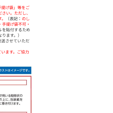
手提げ袋」等をご
ださい。ただし、
す。
（表記：
のし
・手提げ袋不可・
ルを貼付するため
なります。）
発送させていただ
ています。ご協力